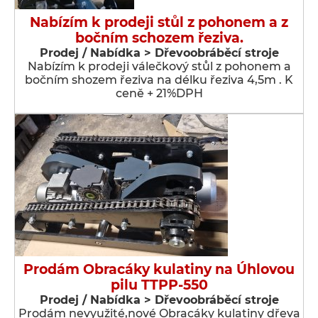
Nabízím k prodeji stůl z pohonem a z
bočním schozem řeziva.
Prodej / Nabídka > Dřevoobráběcí stroje
Nabízím k prodeji válečkový stůl z pohonem a
bočním shozem řeziva na délku řeziva 4,5m . K
ceně + 21%DPH
Prodám Obracáky kulatiny na Úhlovou
pilu TTPP-550
Prodej / Nabídka > Dřevoobráběcí stroje
Prodám nevyužité,nové Obracáky kulatiny dřeva