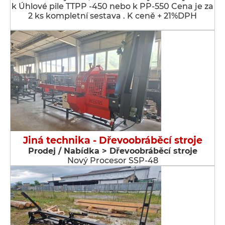
k Úhlové pile TTPP -450 nebo k PP-550 Cena je za
2 ks kompletní sestava . K ceně + 21%DPH
Jiná technika - Dřevoobráběcí stroje
Prodej / Nabídka > Dřevoobráběcí stroje
Nový Procesor SSP-48