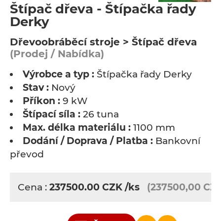
Štípač dřeva - Štípačka řady
Derky
Dřevoobráběcí stroje > Štípač dřeva
(Prodej / Nabídka)
Výrobce a typ :
Štípačka řady Derky
Stav :
Nový
Příkon :
9 kW
Štípací síla :
26 tuna
Max. délka materiálu :
1100 mm
Dodání / Doprava / Platba :
Bankovní
převod
Cena :
237500.00
CZK
/ks
(237500,00 CZ