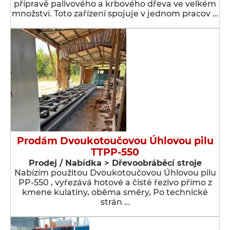
přípravě palivového a krbového dřeva ve velkém
množství. Toto zařízení spojuje v jednom pracov …
Prodám Dvoukotoučovou Úhlovou pilu
TTPP-550
Prodej / Nabídka > Dřevoobráběcí stroje
Nabízím použitou Dvoukotoučovou Úhlovou pilu
PP-550 , vyřezává hotové a čisté řezivo přímo z
kmene kulatiny, oběma směry, Po technické
strán …