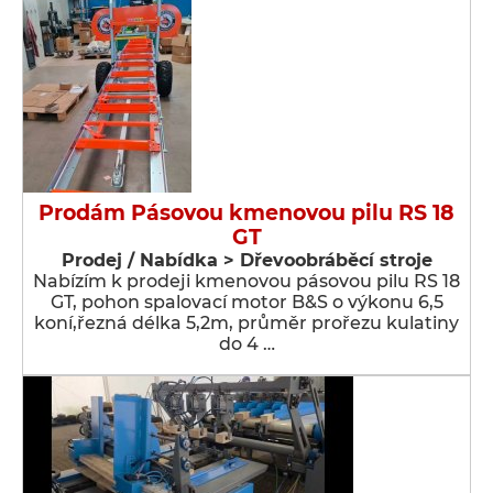
Prodám Pásovou kmenovou pilu RS 18
GT
Prodej / Nabídka > Dřevoobráběcí stroje
Nabízím k prodeji kmenovou pásovou pilu RS 18
GT, pohon spalovací motor B&S o výkonu 6,5
koní,řezná délka 5,2m, průměr prořezu kulatiny
do 4 …