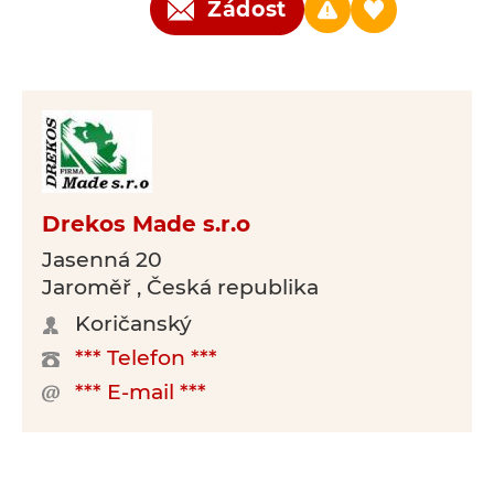
Žádost
Drekos Made s.r.o
Jasenná 20
Jaroměř , Česká republika
Koričanský
*** Telefon ***
*** E-mail ***