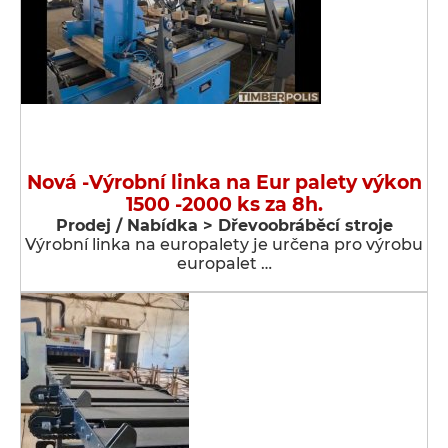
Nová -Výrobní linka na Eur palety výkon
1500 -2000 ks za 8h.
Prodej / Nabídka > Dřevoobráběcí stroje
Výrobní linka na europalety je určena pro výrobu
europalet …