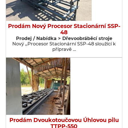
Prodám Nový Procesor Stacionární SSP-
48
Prodej / Nabídka > Dřevoobráběcí stroje
Nový ,,Procesor Stacionární SSP-48 sloužící k
přípravě …
Prodám Dvoukotoučovou Úhlovou pilu
TTPP-550