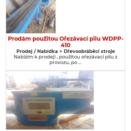
Prodám použitou Ořezávací pilu WDPP-
410
Prodej / Nabídka > Dřevoobráběcí stroje
Nabízím k prodeji , použitou ořezávací pilu z
provozu, po …