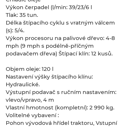
Výkon čerpadel (l/min: 39/23/6 l
Tlak: 35 tun.
Délka štípacího cyklu s vratným válcem
(s): 5/4.
Výkon procesoru na palivové dřevo: 4-8
mph (9 mph s podélně-příčným
podavačem dřeva) Štípací klín: 12 kusů.
Objem oleje: 120 l
Nastavení výšky štípacího klínu:
Hydraulické.
Výstupní podavač s ručním nastavením:
vlevo/vpravo, 4 m
Vlastní hmotnost (kompletní): 2 990 kg.
Volitelné vybavení :
Pohon vývodová hřídel traktoru, Vstupní