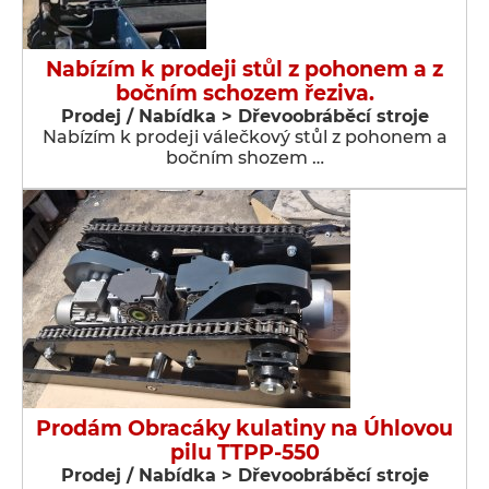
Nabízím k prodeji stůl z pohonem a z
bočním schozem řeziva.
Prodej / Nabídka > Dřevoobráběcí stroje
Nabízím k prodeji válečkový stůl z pohonem a
bočním shozem …
Prodám Obracáky kulatiny na Úhlovou
pilu TTPP-550
Prodej / Nabídka > Dřevoobráběcí stroje