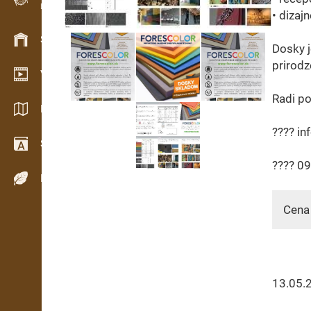
Evidence dřeva v terénu
• dizaj
Skladové hospodářství
Dosky j
prirodz
Video showroom
Radi po
Katalogy / Brožury
???? in
Slovník
???? 0
Dřeviny
Cena 
13.05.