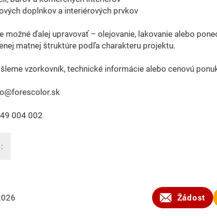
nových doplnkov a interiérových prvkov
e možné ďalej upravovať – olejovanie, lakovanie alebo pone
enej matnej štruktúre podľa charakteru projektu.
šleme vzorkovník, technické informácie alebo cenovú ponu
fo@forescolor.sk
949 004 002
:
2026
Žádost