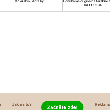
stolárstvo, ktoré by …
Ponúkame originálne farebné
FORESCOLOR – …
e
Jak na to?
Reklam
Začněte zde!