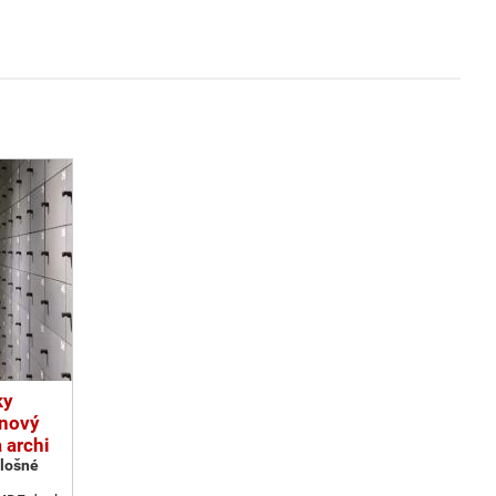
ky
nový
 archi
plošné