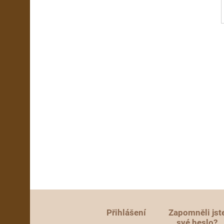
Přihlášení
Zapomněli jst
své heslo?