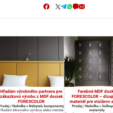
Hľadám výrobného partnera pre
Farebné MDF dos
zákazkovú výrobu z MDF dosiek
FORESCOLOR – dizaj
FORESCOLOR
materiál pre stolárov a
Prodej / Nabídka > Nábytek, komponenty
Prodej / Nabídka > Velko
Hľadám šikovného výrobcu alebo menšie
materiály