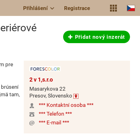
Přihlášení
Registrace
eriérové
Přidat nový inzerát
om pre
2 v 1,s.r.o
 brúsení
Masarykova 22
ajmä tam,
Presov, Slovensko
*** Kontaktní osoba ***
*** Telefon ***
*** E-mail ***