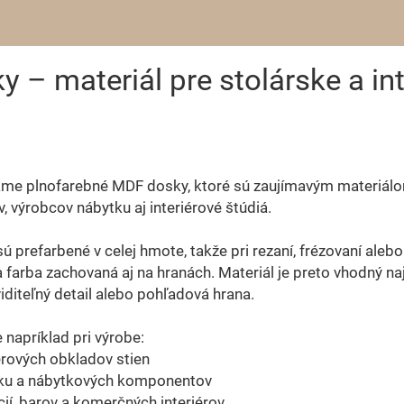
– materiál pre stolárske a int
me plnofarebné MDF dosky, ktoré sú zaujímavým materiál
v, výrobcov nábytku aj interiérové štúdiá.
ú prefarbené v celej hmote, takže pri rezaní, frézovaní alebo
 farba zachovaná aj na hranách. Materiál je preto vhodný n
viditeľný detail alebo pohľadová hrana.
e napríklad pri výrobe:
iérových obkladov stien
tku a nábytkových komponentov
cií, barov a komerčných interiérov