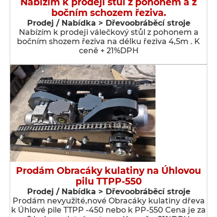
Nabízím k prodeji stůl z pohonem a z
bočním schozem řeziva.
Prodej / Nabídka > Dřevoobráběcí stroje
Nabízím k prodeji válečkový stůl z pohonem a
bočním shozem řeziva na délku řeziva 4,5m . K
ceně + 21%DPH
Prodám Obracáky kulatiny na Úhlovou
pilu TTPP-550
Prodej / Nabídka > Dřevoobráběcí stroje
Prodám nevyužité,nové Obracáky kulatiny dřeva
k Úhlové pile TTPP -450 nebo k PP-550 Cena je za