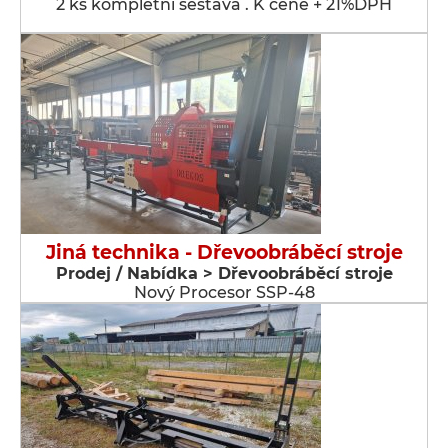
2 ks kompletní sestava . K ceně + 21%DPH
Jiná technika - Dřevoobráběcí stroje
Prodej / Nabídka > Dřevoobráběcí stroje
Nový Procesor SSP-48