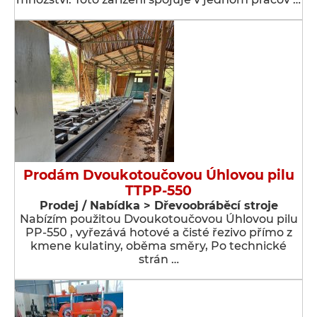
Prodám Dvoukotoučovou Úhlovou pilu
TTPP-550
Prodej / Nabídka > Dřevoobráběcí stroje
Nabízím použitou Dvoukotoučovou Úhlovou pilu
PP-550 , vyřezává hotové a čisté řezivo přímo z
kmene kulatiny, oběma směry, Po technické
strán …