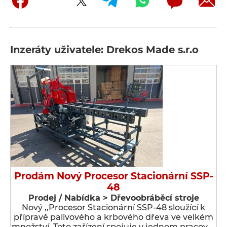
Inzeráty uživatele: Drekos Made s.r.o
Prodám Nový Procesor Stacionární SSP-
48
Prodej / Nabídka > Dřevoobráběcí stroje
Nový ,,Procesor Stacionární SSP-48 sloužící k
přípravě palivového a krbového dřeva ve velkém
množství. Toto zařízení spojuje v jednom pracov …