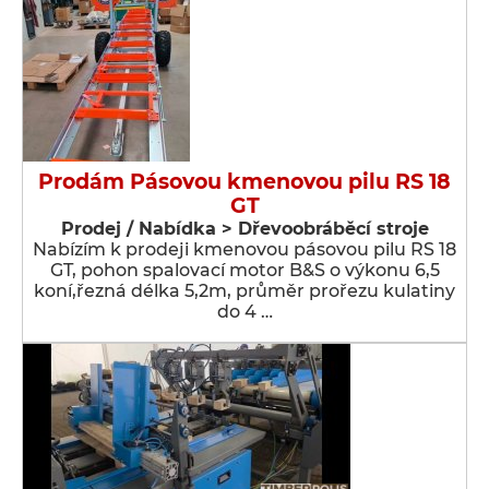
Prodám Pásovou kmenovou pilu RS 18
GT
Prodej / Nabídka > Dřevoobráběcí stroje
Nabízím k prodeji kmenovou pásovou pilu RS 18
GT, pohon spalovací motor B&S o výkonu 6,5
koní,řezná délka 5,2m, průměr prořezu kulatiny
do 4 …