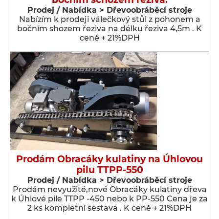
Prodej / Nabídka > Dřevoobráběcí stroje
Nabízím k prodeji válečkový stůl z pohonem a
bočním shozem řeziva na délku řeziva 4,5m . K
ceně + 21%DPH
Prodám Obracáky kulatiny na Úhlovou
pilu TTPP-550
Prodej / Nabídka > Dřevoobráběcí stroje
Prodám nevyužité,nové Obracáky kulatiny dřeva
k Úhlové pile TTPP -450 nebo k PP-550 Cena je za
2 ks kompletní sestava . K ceně + 21%DPH