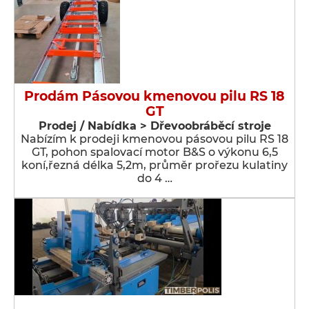
Prodám Pásovou kmenovou pilu RS 18
GT
Prodej / Nabídka > Dřevoobráběcí stroje
Nabízím k prodeji kmenovou pásovou pilu RS 18
GT, pohon spalovací motor B&S o výkonu 6,5
koní,řezná délka 5,2m, průměr prořezu kulatiny
do 4 …