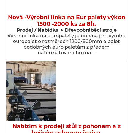
Nová -Výrobní linka na Eur palety výkon
1500 -2000 ks za 8h.
Prodej / Nabídka > Dřevoobráběcí stroje
Výrobní linka na europalety je určena pro výrobu
europalet o rozměrech 1200/800mm a palet
podobných euro paletám z předem
naformátovaného ma …
Nabízím k prodeji stůl z pohonem a z
bočním schozem řeziva.