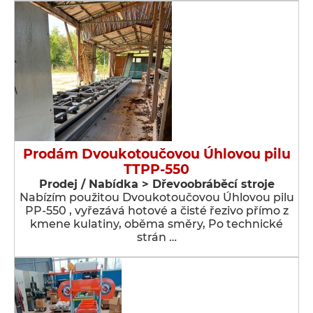
Prodám Dvoukotoučovou Úhlovou pilu
TTPP-550
Prodej / Nabídka > Dřevoobráběcí stroje
Nabízím použitou Dvoukotoučovou Úhlovou pilu
PP-550 , vyřezává hotové a čisté řezivo přímo z
kmene kulatiny, oběma směry, Po technické
strán …