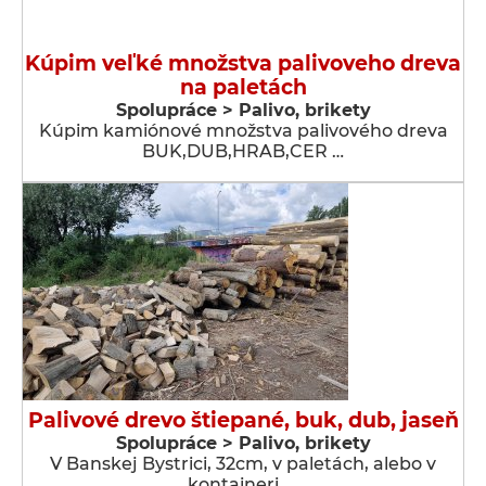
Kúpim veľké množstva palivoveho dreva
na paletách
Spolupráce > Palivo, brikety
Kúpim kamiónové množstva palivového dreva
BUK,DUB,HRAB,CER …
Palivové drevo štiepané, buk, dub, jaseň
Spolupráce > Palivo, brikety
V Banskej Bystrici, 32cm, v paletách, alebo v
kontaineri, …