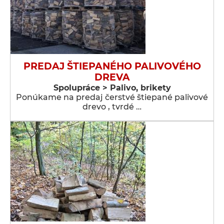
PREDAJ ŠTIEPANÉHO PALIVOVÉHO
DREVA
Spolupráce > Palivo, brikety
Ponúkame na predaj čerstvé štiepané palivové
drevo , tvrdé …