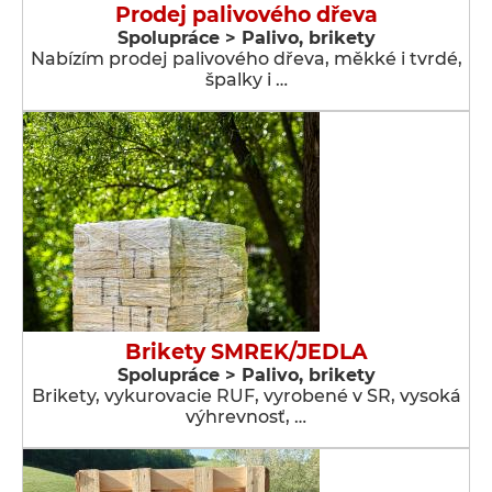
Prodej palivového dřeva
Spolupráce > Palivo, brikety
Nabízím prodej palivového dřeva, měkké i tvrdé,
špalky i …
Brikety SMREK/JEDLA
Spolupráce > Palivo, brikety
Brikety, vykurovacie RUF, vyrobené v SR, vysoká
výhrevnosť, …