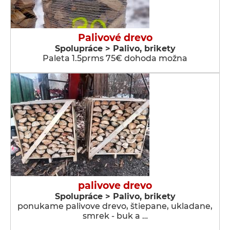
Palivové drevo
Spolupráce > Palivo, brikety
Paleta 1.5prms 75€ dohoda možna
palivove drevo
Spolupráce > Palivo, brikety
ponukame palivove drevo, štiepane, ukladane,
smrek - buk a …