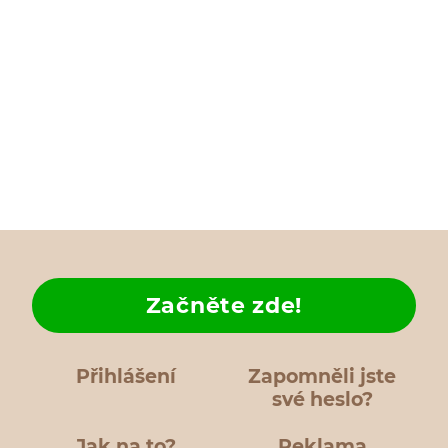
Začněte zde!
Přihlášení
Zapomněli jste
své heslo?
Jak na to?
Reklama