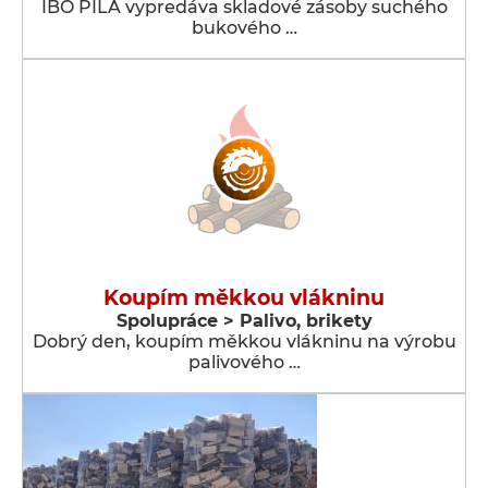
IBO PÍLA vypredáva skladové zásoby suchého
bukového …
Koupím měkkou vlákninu
Spolupráce > Palivo, brikety
Dobrý den, koupím měkkou vlákninu na výrobu
palivového …