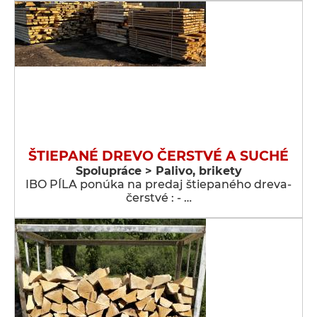
ŠTIEPANÉ DREVO ČERSTVÉ A SUCHÉ
Spolupráce > Palivo, brikety
IBO PÍLA ponúka na predaj štiepaného dreva-
čerstvé : - …