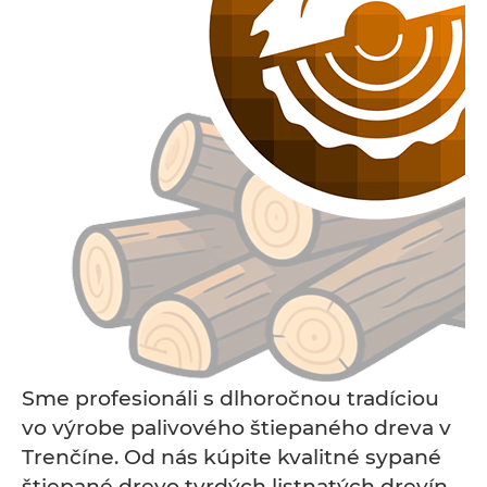
Sme profesionáli s dlhoročnou tradíciou
vo výrobe palivového štiepaného dreva v
Trenčíne. Od nás kúpite kvalitné sypané
štiepané drevo tvrdých listnatých drevín