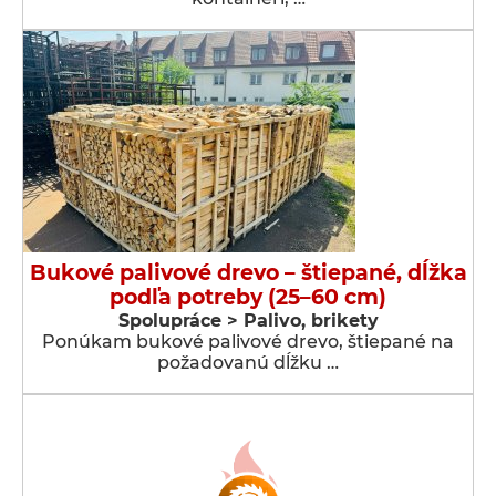
Bukové palivové drevo – štiepané, dĺžka
podľa potreby (25–60 cm)
Spolupráce > Palivo, brikety
Ponúkam bukové palivové drevo, štiepané na
požadovanú dĺžku …