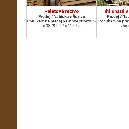
Paletové rezivo
Ihličnatá V
Prodej / Nabídka > Řezivo
Prodej / Na
Ponúkam na predaj paletové prírezy 22
Ponúkam na preda
x 98 /95, 22 x 115 / …
vhod