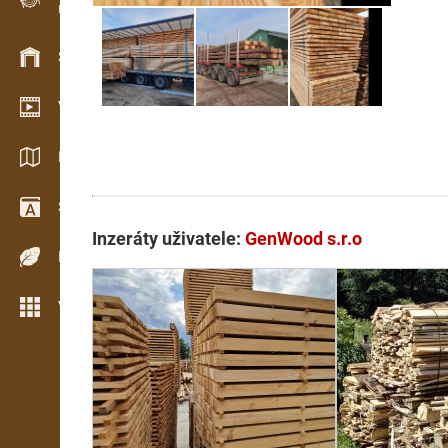
Evidence dřeva v terénu
Skladové hospodářství
Video showroom
Katalogy / Brožury
Slovník
Inzeráty uživatele:
GenWood s.r.o
Dřeviny
Více možností