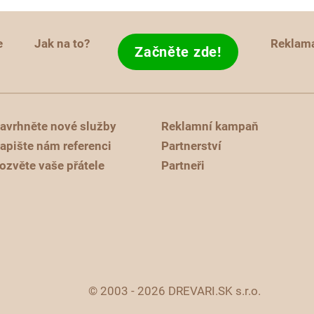
e
Jak na to?
Reklam
Začněte zde!
avrhněte nové služby
Reklamní kampaň
apište nám referenci
Partnerství
ozvěte vaše přátele
Partneři
© 2003 - 2026 DREVARI.SK s.r.o.