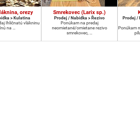
láknina, orezy
Smrekovec (Larix sp.)
bídka > Kulatina
Prodej / Nabídka > Řezivo
Prodej /
j Ihličnatú vlákninu
Ponúkam na predaj
nú na …
neomietané/omietane rezivo
Ponúkam na
smrekovec, …
pí