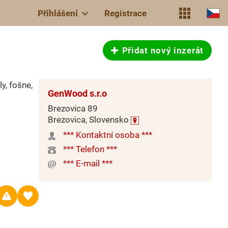
Přihlášení
Registrace
Přidat nový inzerát
, fošne,
GenWood s.r.o
Brezovica 89
Brezovica, Slovensko
*** Kontaktní osoba ***
*** Telefon ***
*** E-mail ***