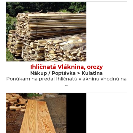
Ihličnatá Vláknina, orezy
Nákup / Poptávka > Kulatina
Ponúkam na predaj Ihličnatú vlákninu vhodnú na
…