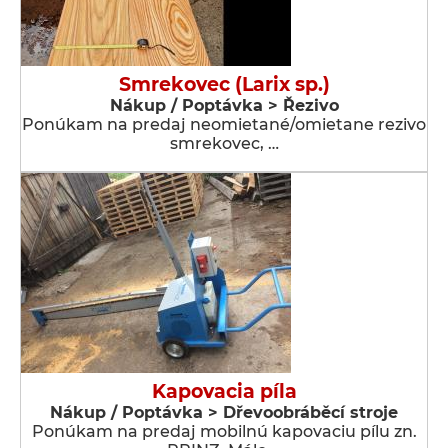
Smrekovec (Larix sp.)
Nákup / Poptávka > Řezivo
Ponúkam na predaj neomietané/omietane rezivo
smrekovec, …
Kapovacia píla
Nákup / Poptávka > Dřevoobráběcí stroje
Ponúkam na predaj mobilnú kapovaciu pílu zn.