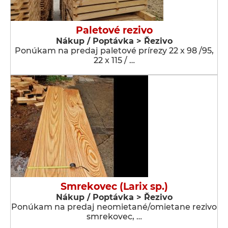
Paletové rezivo
Nákup / Poptávka > Řezivo
Ponúkam na predaj paletové prírezy 22 x 98 /95,
22 x 115 / …
Smrekovec (Larix sp.)
Nákup / Poptávka > Řezivo
Ponúkam na predaj neomietané/omietane rezivo
smrekovec, …