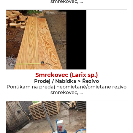
smrekovec, …
Smrekovec (Larix sp.)
Prodej / Nabídka > Řezivo
Ponúkam na predaj neomietané/omietane rezivo
smrekovec, …