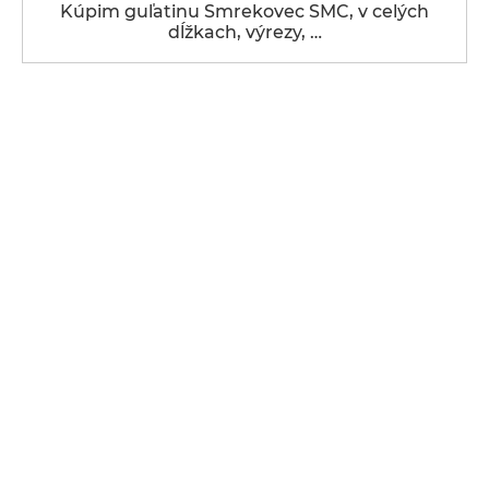
Kúpim guľatinu Smrekovec SMC, v celých
dĺžkach, výrezy, …