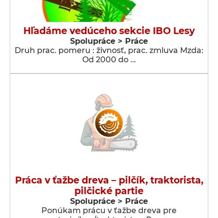
Hľadáme vedúceho sekcie IBO Lesy
Spolupráce > Práce
Druh prac. pomeru : živnosť, prac. zmluva Mzda:
Od 2000 do …
Práca v ťažbe dreva – pilčík, traktorista,
pilčické partie
Spolupráce > Práce
Ponúkam prácu v ťažbe dreva pre