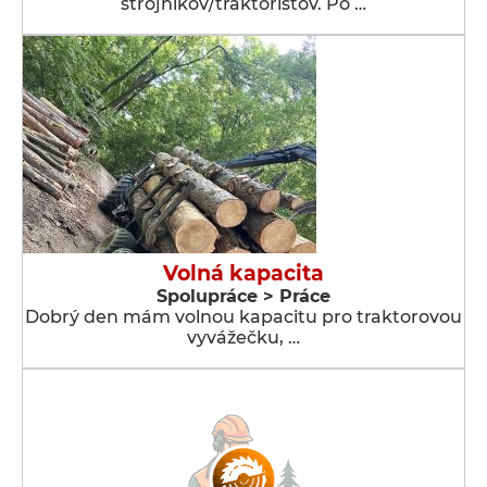
strojníkov/traktoristov. Po …
Volná kapacita
Spolupráce > Práce
Dobrý den mám volnou kapacitu pro traktorovou
vyvážečku, …