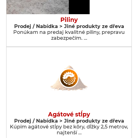
Piliny
Prodej / Nabídka > Jiné produkty ze dřeva
Ponúkam na predaj kvalitné piliny, prepravu
zabezpečím. …
Agátové stĺpy
Prodej / Nabídka > Jiné produkty ze dřeva
Kúpim agátové stĺpy bez kôry, dĺžky 2,5 metrov,
najtenší …