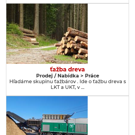
ťažba dreva
Prodej / Nabídka > Práce
Hľadáme skupinu ťažbárov . Ide o ťažbu dreva s
LKT a UKT, v …