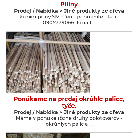
Piliny
Prodej / Nabídka > Jiné produkty ze dřeva
Kúpim piliny SM. Cenu ponúknite . Tel.č.
0905779066. Email …
Ponúkame na predaj okrúhle palice,
tyče.
Prodej / Nabídka > Jiné produkty ze dřeva
Máme v ponuke rôzne druhy polotovarov -
okrúhlych palíc a …