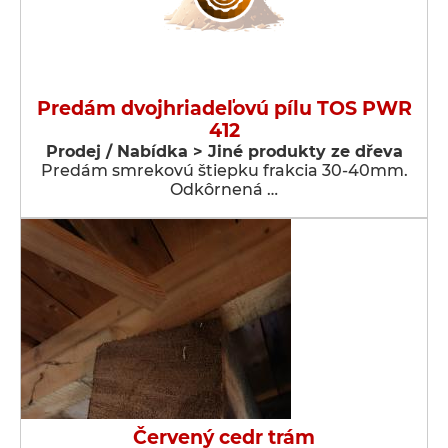
Predám dvojhriadeľovú pílu TOS PWR
412
Prodej / Nabídka > Jiné produkty ze dřeva
Predám smrekovú štiepku frakcia 30-40mm.
Odkôrnená …
Červený cedr trám