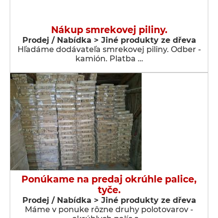
Nákup smrekovej piliny.
Prodej / Nabídka > Jiné produkty ze dřeva
Hľadáme dodávateľa smrekovej piliny. Odber -
kamión. Platba …
Ponúkame na predaj okrúhle palice,
tyče.
Prodej / Nabídka > Jiné produkty ze dřeva
Máme v ponuke rôzne druhy polotovarov -