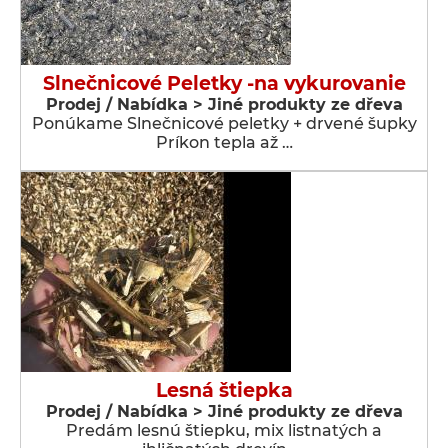
Slnečnicové Peletky -na vykurovanie
Prodej / Nabídka > Jiné produkty ze dřeva
Ponúkame Slnečnicové peletky + drvené šupky
Príkon tepla až …
Lesná štiepka
Prodej / Nabídka > Jiné produkty ze dřeva
Predám lesnú štiepku, mix listnatých a