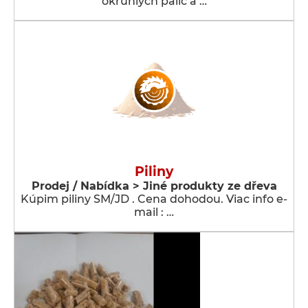
okrúhlych palíc a …
Piliny
Prodej / Nabídka > Jiné produkty ze dřeva
Kúpim piliny SM/JD . Cena dohodou. Viac info e-
mail : …