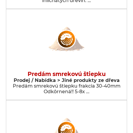
ihličnatých drevín. …
Predám smrekovú štiepku
Prodej / Nabídka > Jiné produkty ze dřeva
Predám smrekovú štiepku frakcia 30-40mm
Odkôrnená!! 5-8x …