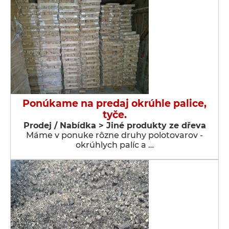
Ponúkame na predaj okrúhle palice,
tyče.
Prodej / Nabídka > Jiné produkty ze dřeva
Máme v ponuke rôzne druhy polotovarov -
okrúhlych palíc a …