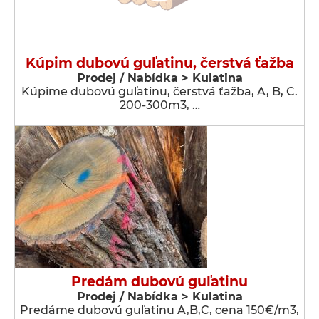
Kúpim dubovú guľatinu, čerstvá ťažba
Prodej / Nabídka > Kulatina
Kúpime dubovú guľatinu, čerstvá ťažba, A, B, C.
200-300m3, …
Predám dubovú guľatinu
Prodej / Nabídka > Kulatina
Predáme dubovú guľatinu A,B,C, cena 150€/m3,