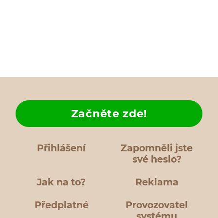
Začněte zde!
Přihlášení
Zapomněli jste
své heslo?
Jak na to?
Reklama
Předplatné
Provozovatel
systému