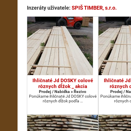
Inzeráty uživatele:
SPIŠ TIMBER, s.r.o.
Ihličnaté Jd DOSKY colové
Ihličnaté J
rôznych dĺžok _ akcia
rôznych d
Prodej / Nabídka > Řezivo
Prodej / N
Ponúkame ihličnaté Jd DOSKY colové
Ponúkame ihličn
rôznych dĺžok podľa …
rôznych 