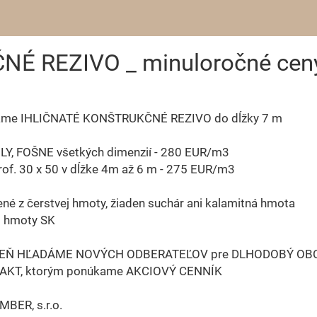
É REZIVO _ minuloročné cen
me IHLIČNATÉ KONŠTRUKČNÉ REZIVO do dĺžky 7 m
Y, FOŠNE všetkých dimenzií - 280 EUR/m3
of. 30 x 50 v dĺžke 4m až 6 m - 275 EUR/m3
ené z čerstvej hmoty, žiaden suchár ani kalamitná hmota
d hmoty SK
EŇ HĽADÁME NOVÝCH ODBERATEĽOV pre DLHODOBÝ O
KT, ktorým ponúkame AKCIOVÝ CENNÍK
MBER, s.r.o.