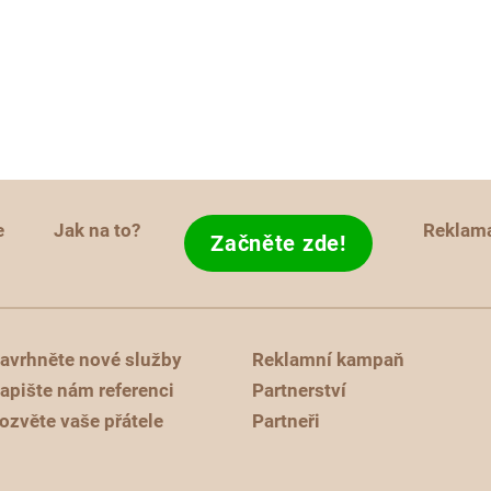
e
Jak na to?
Reklam
Začněte zde!
avrhněte nové služby
Reklamní kampaň
apište nám referenci
Partnerství
ozvěte vaše přátele
Partneři