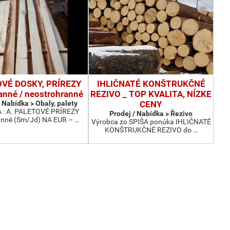
VÉ DOSKY, PRÍREZY
IHLIČNATÉ KONŠTRUKČNÉ
anné / neostrohranné
REZIVO _ TOP KVALITA, NÍZKE
 Nabídka > Obaly, palety
CENY
: A. PALETOVÉ PRÍREZY
Prodej / Nabídka > Řezivo
anné (Sm/Jd) NA EUR – …
Výrobca zo SPIŠA ponúka IHLIČNATÉ
KONŠTRUKČNÉ REZIVO do …