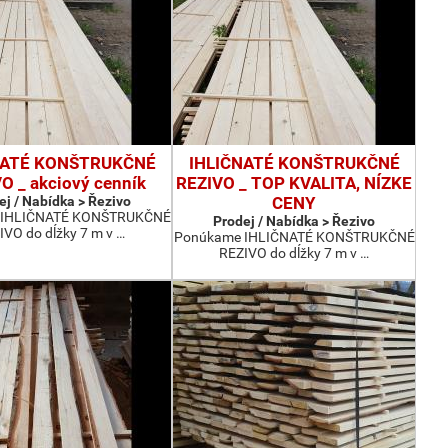
NATÉ KONŠTRUKČNÉ
IHLIČNATÉ KONŠTRUKČNÉ
O _ akciový cenník
REZIVO _ TOP KVALITA, NÍZKE
ej / Nabídka > Řezivo
CENY
 IHLIČNATÉ KONŠTRUKČNÉ
Prodej / Nabídka > Řezivo
IVO do dĺžky 7 m v …
Ponúkame IHLIČNATÉ KONŠTRUKČNÉ
REZIVO do dĺžky 7 m v …