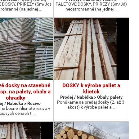
 DOSKY, PRÍREZY (Sm/Jd)
PALETOVÉ DOSKY, PRÍREZY (Sm/Jd)
rohranné (na jednej …
neostrohranné (na jednej …
vé dosky na stavebné
DOSKY k výrobe paliet a
esp. na palety, obaly a
klietok
ohradky
Prodej / Nabídka > Obaly, palety
Ponúkame na predaj dosky (2. až 3.
ej / Nabídka > Řezivo
akosť) k výrobe paliet a …
me bočné ihličnaté rezivo v
ciových cenách !! …