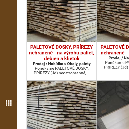
PALETOVÉ DOSKY, PRÍREZY
PALETOVÉ D
nehranené - na výrobu paliet,
nehranené 
debien a klietok
Prodej / N
Ponúkame P
Prodej / Nabídka > Obaly, palety
PRÍREZY (Jd) 
Ponúkame PALETOVÉ DOSKY,
PRÍREZY (Jd) neostrohranné, …
Více možností