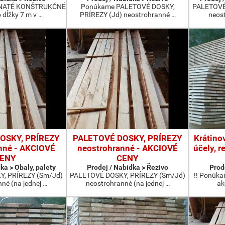
ČNATÉ KONŠTRUKČNÉ
Ponúkame PALETOVÉ DOSKY,
PALETOVÉ
 dĺžky 7 m v …
PRÍREZY (Jd) neostrohranné …
neost
OSKY, PRÍREZY
PALETOVÉ DOSKY, PRÍREZY
Krátino
nné - AKCIOVÉ
neostrohranné - AKCIOVÉ
účely, r
ENY
CENY
ka > Obaly, palety
Prodej / Nabídka > Řezivo
Prod
, PRÍREZY (Sm/Jd)
PALETOVÉ DOSKY, PRÍREZY (Sm/Jd)
!! Ponúka
né (na jednej …
neostrohranné (na jednej …
ak