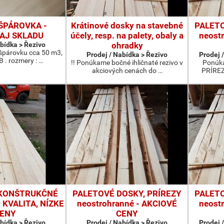
ŠPÁROVKA -
Krátinové dosky na stavebné
PALETO
AJ SKLADU
účely, resp. na palety, obaly a
neost
abídka > Řezivo
ohradky
párovku cca 50 m3,
Prodej / Nabídka > Řezivo
Prodej /
 B . rozmery : …
!! Ponúkame bočné ihličnaté rezivo v
Ponúk
akciových cenách do …
PRÍREZ
 KONŠTRUKČNÉ
PALETOVÉ DOSKY, PRÍREZY
PALETO
 KVALITA, NÍZKE
neostrohranné - AKCIOVÉ
neost
ENY
CENY
abídka > Řezivo
Prodej / Nabídka > Řezivo
Prodej /