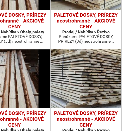
VÉ DOSKY, PRÍREZY
PALETOVÉ DOSKY, PRÍREZY
rohranné - AKCIOVÉ
neostrohranné - AKCIOVÉ
CENY
CENY
 Nabídka > Obaly, palety
Prodej / Nabídka > Řezivo
ame PALETOVÉ DOSKY,
Ponúkame PALETOVÉ DOSKY,
Y (Jd) neostrohranné …
PRÍREZY (Jd) neostrohranné …
VÉ DOSKY, PRÍREZY
PALETOVÉ DOSKY, PRÍREZY
rohranné - AKCIOVÉ
neostrohranné - AKCIOVÉ
CENY
CENY
 Nabídka > Obaly, palety
Prodej / Nabídka > Řezivo