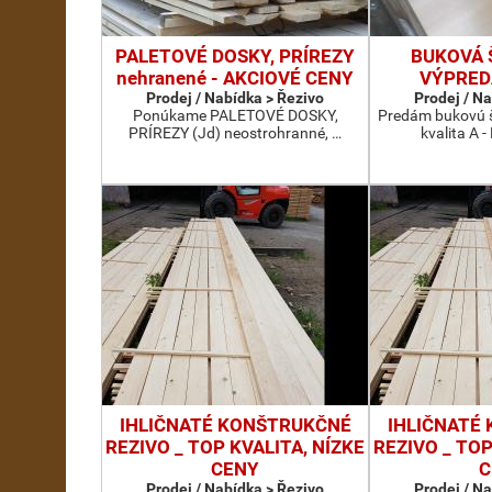
PALETOVÉ DOSKY, PRÍREZY
BUKOVÁ 
nehranené - AKCIOVÉ CENY
VÝPRED
Prodej / Nabídka > Řezivo
Prodej / N
Ponúkame PALETOVÉ DOSKY,
Predám bukovú š
PRÍREZY (Jd) neostrohranné, …
kvalita A -
IHLIČNATÉ KONŠTRUKČNÉ
IHLIČNATÉ
REZIVO _ TOP KVALITA, NÍZKE
REZIVO _ TOP
CENY
C
Prodej / Nabídka > Řezivo
Prodej / N