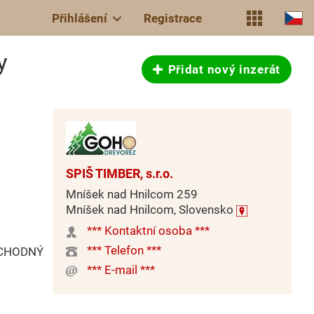
Přihlášení
Registrace
y
Přidat nový inzerát
SPIŠ TIMBER, s.r.o.
Mníšek nad Hnilcom 259
Mníšek nad Hnilcom, Slovensko
*** Kontaktní osoba ***
*** Telefon ***
BCHODNÝ
*** E-mail ***