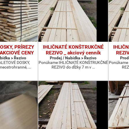
OSKY, PRÍREZY
IHLIČNATÉ KONŠTRUKČNÉ
IHLIČ
- AKCIOVÉ CENY
REZIVO _ akciový cenník
REZIV
abídka > Řezivo
Prodej / Nabídka > Řezivo
Prod
ALETOVÉ DOSKY,
Ponúkame IHLIČNATÉ KONŠTRUKČNÉ
Ponúkame
neostrohranné, …
REZIVO do dĺžky 7 m v …
REZ