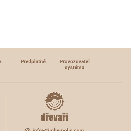
a
Předplatné
Provozovatel
systému
info@timberpolis.com