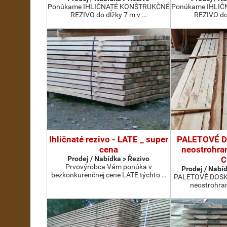
Ponúkame IHLIČNATÉ KONŠTRUKČNÉ
Ponúkame IHLI
REZIVO do dĺžky 7 m v …
REZIVO do
Ihličnaté rezivo - LATE _ super
PALETOVÉ D
cena
neostrohra
Prodej / Nabídka > Řezivo
C
Prvovýrobca Vám ponúka v
Prodej / Nabíd
bezkonkurenčnej cene LATE týchto …
PALETOVÉ DOSKY
neostrohran