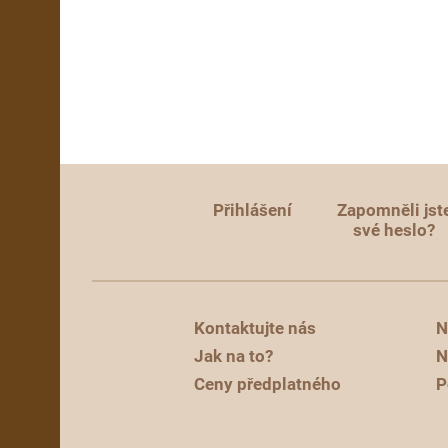
Přihlášení
Zapomněli jst
své heslo?
Kontaktujte nás
N
Jak na to?
N
Ceny předplatného
P