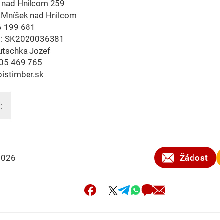
 nad Hnilcom 259
 Mníšek nad Hnilcom
6 199 681
 : SK2020036381
utschka Jozef
05 469 765
istimber.sk
:
2026
Žádost