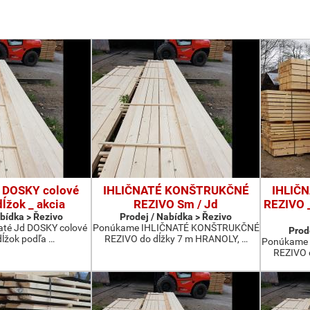
d DOSKY colové
IHLIČNATÉ KONŠTRUKČNÉ
IHLIČ
ĺžok _ akcia
REZIVO Sm / Jd
REZIVO _
abídka > Řezivo
Prodej / Nabídka > Řezivo
até Jd DOSKY colové
Ponúkame IHLIČNATÉ KONŠTRUKČNÉ
Prod
dĺžok podľa …
REZIVO do dĺžky 7 m HRANOLY, …
Ponúkame
REZIVO 