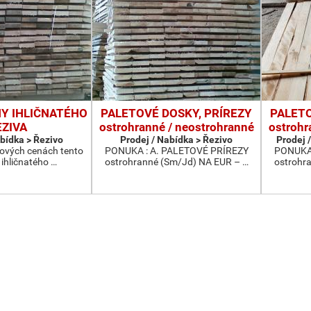
NY IHLIČNATÉHO
PALETOVÉ DOSKY, PRÍREZY
PALETO
EZIVA
ostrohranné / neostrohranné
ostrohr
abídka > Řezivo
Prodej / Nabídka > Řezivo
Prodej /
ových cenách tento
PONUKA : A. PALETOVÉ PRÍREZY
PONUKA 
 ihličnatého …
ostrohranné (Sm/Jd) NA EUR – …
ostrohr