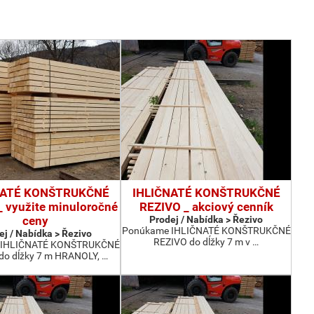
NATÉ KONŠTRUKČNÉ
IHLIČNATÉ KONŠTRUKČNÉ
 využite minuloročné
REZIVO _ akciový cenník
ceny
Prodej / Nabídka > Řezivo
Ponúkame IHLIČNATÉ KONŠTRUKČNÉ
ej / Nabídka > Řezivo
REZIVO do dĺžky 7 m v …
 IHLIČNATÉ KONŠTRUKČNÉ
do dĺžky 7 m HRANOLY, …