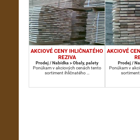
AKCIOVÉ CENY IHLIČNATÉHO
AKCIOVÉ CE
REZIVA
R
Prodej / Nabídka > Obaly, palety
Prodej / N
Ponúkam v akciových cenách tento
Ponúkam v akci
sortiment ihličnatého …
sortiment