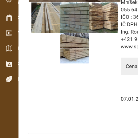
Mníšek
Evidence dřeva v terénu
055 64
IČO : 3
Skladové hospodářství
IČ DPH
Ing. Ro
Video showroom
+421 9
www.sp
Katalogy / Brožury
Slovník
Cena 
Dřeviny
07.01.