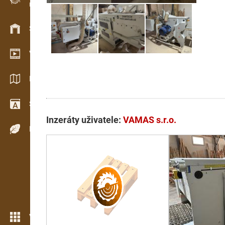
Evidence dřeva v terénu
Skladové hospodářství
Video showroom
Katalogy / Brožury
Slovník
Inzeráty uživatele:
VAMAS s.r.o.
Dřeviny
Více možností