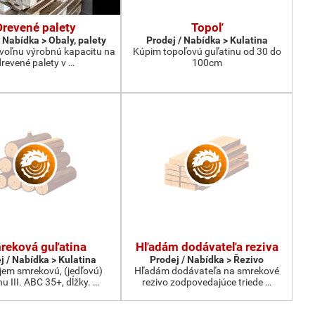
Drevené palety
Topoľ
 Nabídka > Obaly, palety
Prodej / Nabídka > Kulatina
oľnu výrobnú kapacitu na
Kúpim topoľovú guľatinu od 30 do
drevené palety v …
100cm
reková guľatina
Hľadám dodávateľa reziva
j / Nabídka > Kulatina
Prodej / Nabídka > Řezivo
jem smrekovú, (jedľovú)
Hľadám dodávateľa na smrekové
nu III. ABC 35+, dĺžky. …
rezivo zodpovedajúce triede …