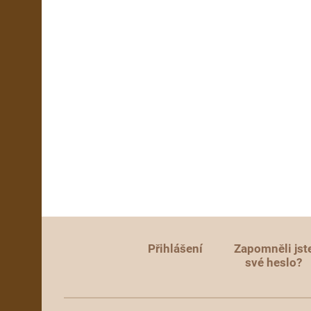
Přihlášení
Zapomněli jst
své heslo?