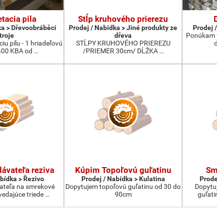
tacia pila
Stĺp kruhového prierezu
ka > Dřevoobráběcí
Prodej / Nabídka > Jiné produkty ze
Prodej /
troje
dřeva
Ponúkam v
u pílu - 1 hriadeľovú
STĹPY KRUHOVÉHO PRIEREZU
00 KBA od …
/PRIEMER 30cm/ DĹŽKA …
ávateľa reziva
Kúpim Topoľovú guľatinu
Sm
abídka > Řezivo
Prodej / Nabídka > Kulatina
Prode
teľa na smrekové
Dopytujem topoľovú guľatinu od 30 do
Dopytu
vedajúce triede …
90cm
guľati