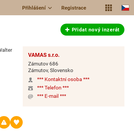
Přihlášení
Registrace
Přidat nový inzerát
Walter
VAMAS s.r.o.
Zámutov 686
Zámutov, Slovensko
*** Kontaktní osoba ***
*** Telefon ***
*** E-mail ***