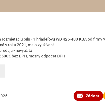
rozmietaciu pílu - 1 hriadeľovú WD 425-400 KBA od firmy 
ná v roku 2021, malo využívaná
redaja - nevyužitá
6500€ bez DPH, možný odpočet DPH
:
2025
Žádost