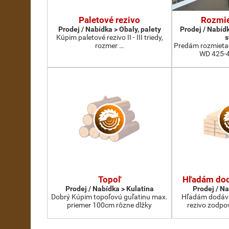
Paletové rezivo
Rozmie
Prodej / Nabídka > Obaly, palety
Prodej / Nabíd
Kúpim paletové rezivo II - III triedy,
s
rozmer …
Predám rozmietaci
WD 425-4
Topoľ
Hľadám dod
Prodej / Nabídka > Kulatina
Prodej / N
Dobrý Kúpim topoľovú guľatinu max.
Hľadám dodáva
priemer 100cm rôzne dlžky
rezivo zodpo