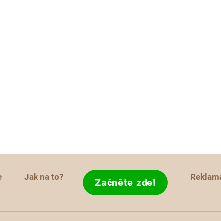
e
Jak na to?
Reklam
Začněte zde!