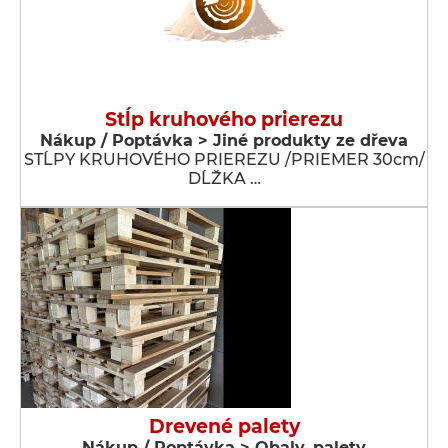
Stĺp kruhového prierezu
Nákup / Poptávka > Jiné produkty ze dřeva
STĹPY KRUHOVÉHO PRIEREZU /PRIEMER 30cm/
DĹŽKA …
Drevené palety
Nákup / Poptávka > Obaly, palety