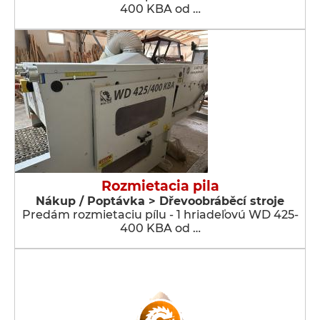
400 KBA od …
Rozmietacia pila
Nákup / Poptávka > Dřevoobráběcí stroje
Predám rozmietaciu pílu - 1 hriadeľovú WD 425-
400 KBA od …