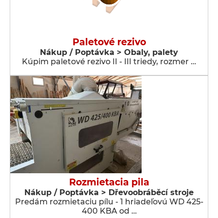
Paletové rezivo
Nákup / Poptávka > Obaly, palety
Kúpim paletové rezivo II - III triedy, rozmer …
Rozmietacia pila
Nákup / Poptávka > Dřevoobráběcí stroje
Predám rozmietaciu pílu - 1 hriadeľovú WD 425-
400 KBA od …