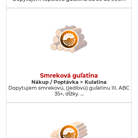
Smreková guľatina
Nákup / Poptávka > Kulatina
Dopytujem smrekovú, (jedľovú) guľatinu III. ABC
35+, dĺžky. …