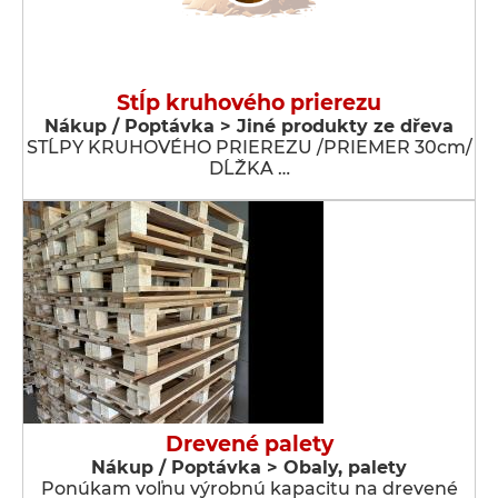
Stĺp kruhového prierezu
Nákup / Poptávka > Jiné produkty ze dřeva
STĹPY KRUHOVÉHO PRIEREZU /PRIEMER 30cm/
DĹŽKA …
Drevené palety
Nákup / Poptávka > Obaly, palety
Ponúkam voľnu výrobnú kapacitu na drevené