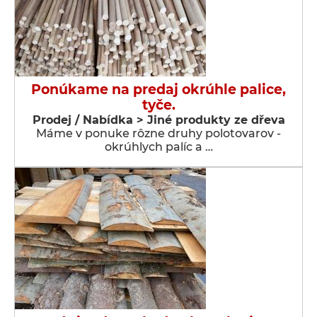
Ponúkame na predaj okrúhle palice,
tyče.
Prodej / Nabídka > Jiné produkty ze dřeva
Máme v ponuke rôzne druhy polotovarov -
okrúhlych palíc a …