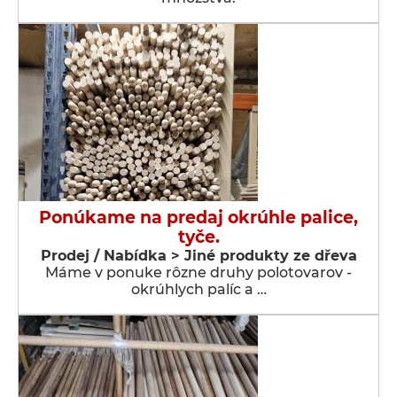
Ponúkame na predaj okrúhle palice,
tyče.
Prodej / Nabídka > Jiné produkty ze dřeva
Máme v ponuke rôzne druhy polotovarov -
okrúhlych palíc a …