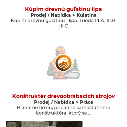
Kúpim drevnú guľatinu lipa
Prodej / Nabídka > Kulatina
Kúpim drevnú guľatinu - lipa. Trieda III.A, III.B,
III.C
Konštruktér drevoobrábacích strojov
Prodej / Nabídka > Práce
Hľadáme firmu, prípadne samostatného
konštruktéra, ktorý sa …