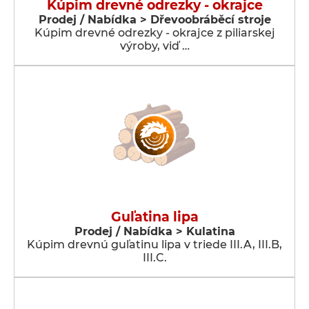
Kúpim drevné odrezky - okrajce
Prodej / Nabídka > Dřevoobráběcí stroje
Kúpim drevné odrezky - okrajce z piliarskej
výroby, viď …
Guľatina lipa
Prodej / Nabídka > Kulatina
Kúpim drevnú guľatinu lipa v triede III.A, III.B,
III.C.