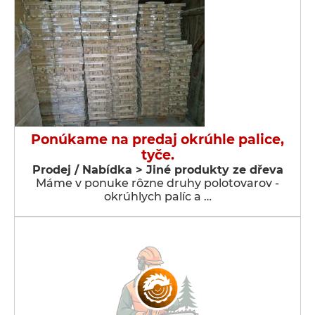
Ponúkame na predaj okrúhle palice,
tyče.
Prodej / Nabídka > Jiné produkty ze dřeva
Máme v ponuke rôzne druhy polotovarov -
okrúhlych palíc a …