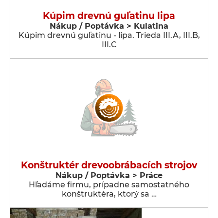
Kúpim drevnú guľatinu lipa
Nákup / Poptávka > Kulatina
Kúpim drevnú guľatinu - lipa. Trieda III.A, III.B,
III.C
Konštruktér drevoobrábacích strojov
Nákup / Poptávka > Práce
Hľadáme firmu, prípadne samostatného
konštruktéra, ktorý sa …