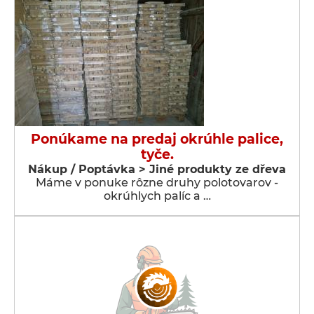
Ponúkame na predaj okrúhle palice,
tyče.
Nákup / Poptávka > Jiné produkty ze dřeva
Máme v ponuke rôzne druhy polotovarov -
okrúhlych palíc a …