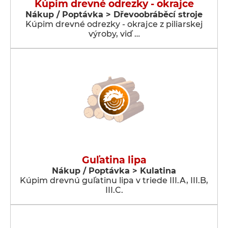
Kúpim drevné odrezky - okrajce
Nákup / Poptávka > Dřevoobráběcí stroje
Kúpim drevné odrezky - okrajce z piliarskej
výroby, viď …
Guľatina lipa
Nákup / Poptávka > Kulatina
Kúpim drevnú guľatinu lipa v triede III.A, III.B,
III.C.