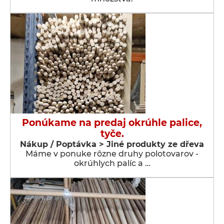
Ponúkame na predaj okrúhle palice,
tyče.
Nákup / Poptávka > Jiné produkty ze dřeva
Máme v ponuke rôzne druhy polotovarov -
okrúhlych palíc a …