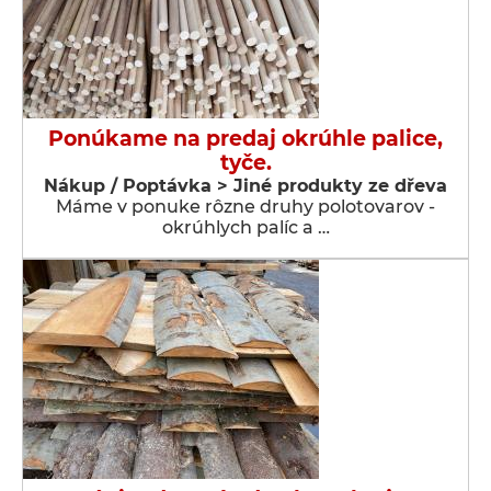
Ponúkame na predaj okrúhle palice,
tyče.
Nákup / Poptávka > Jiné produkty ze dřeva
Máme v ponuke rôzne druhy polotovarov -
okrúhlych palíc a …