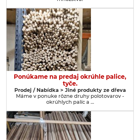
Ponúkame na predaj okrúhle palice,
tyče.
Prodej / Nabídka > Jiné produkty ze dřeva
Máme v ponuke rôzne druhy polotovarov -
okrúhlych palíc a …