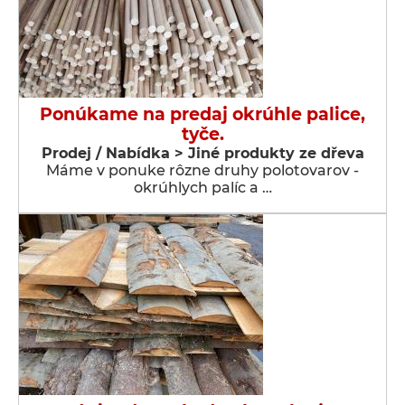
Ponúkame na predaj okrúhle palice,
tyče.
Prodej / Nabídka > Jiné produkty ze dřeva
Máme v ponuke rôzne druhy polotovarov -
okrúhlych palíc a …