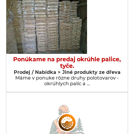
Ponúkame na predaj okrúhle palice,
tyče.
Prodej / Nabídka > Jiné produkty ze dřeva
Máme v ponuke rôzne druhy polotovarov -
okrúhlych palíc a …