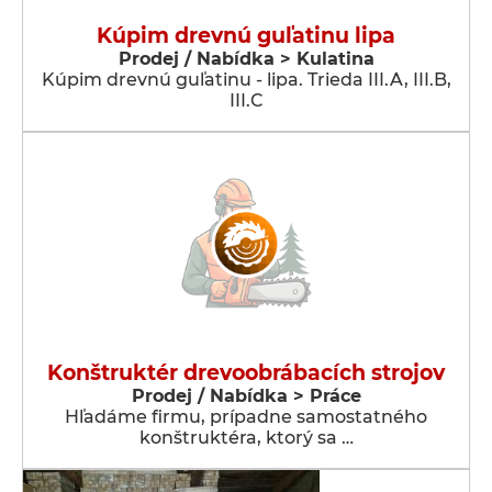
Kúpim drevnú guľatinu lipa
Prodej / Nabídka > Kulatina
Kúpim drevnú guľatinu - lipa. Trieda III.A, III.B,
III.C
Konštruktér drevoobrábacích strojov
Prodej / Nabídka > Práce
Hľadáme firmu, prípadne samostatného
konštruktéra, ktorý sa …