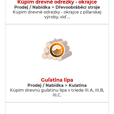
Kúpim drevné odrezky - okrajce
Prodej / Nabídka > Dřevoobráběcí stroje
Kúpim drevné odrezky - okrajce z piliarskej
výroby, viď …
Guľatina lipa
Prodej / Nabídka > Kulatina
Kúpim drevnú guľatinu lipa v triede III.A, III.B,
III.C.