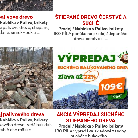
palivove drevo
ŠTIEPANÉ DREVO ČERSTVÉ A
 Nabídka > Palivo, brikety
SUCHÉ
palivove drevo, štiepane,
Prodej / Nabídka > Palivo, brikety
dane, smrek - buk a …
IBO PÍLA ponúka na predaj štiepaného
dreva-čerstvé : - …
j palivového dreva
AKCIA VÝPREDAJ SUCHÉHO
 Nabídka > Palivo, brikety
ŠTIEPANÉHO DREVA
ivového dreva tvrdé buk dub
Prodej / Nabídka > Palivo, brikety
rab Alebo mäkké …
IBO PÍLA vypredáva skladové zásoby
suchého bukového …