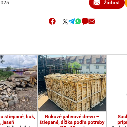
2025
Žádost
o štiepané, buk,
Bukové palivové drevo –
Suc
, jaseň
štiepané, dĺžka podľa potreby
prip