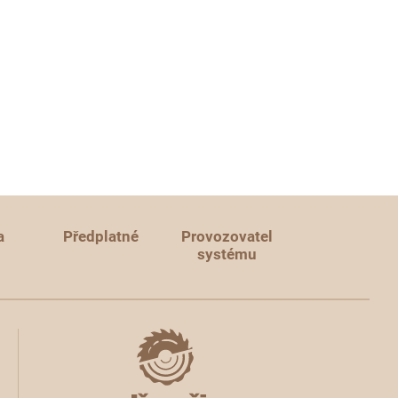
a
Předplatné
Provozovatel
systému