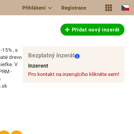
Přihlášení
Registrace
Přidat nový inzerát
-15% , s
Bezplatný inzerát
naté drevo
ieťke. V
Inzerent
 PRM -
Pro kontakt na inzerujícího klikněte sem!
a
o.sk