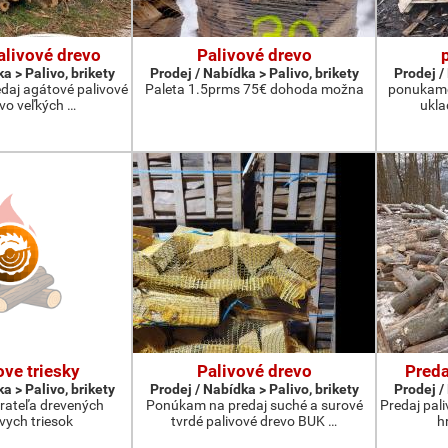
alivové drevo
Palivové drevo
a > Palivo, brikety
Prodej / Nabídka > Palivo, brikety
Prodej /
aj agátové palivové
Paleta 1.5prms 75€ dohoda možna
ponukame 
 vo veľkých …
ukla
ve triesky
Palivové drevo
Preda
a > Palivo, brikety
Prodej / Nabídka > Palivo, brikety
Prodej /
ateľa drevených
Ponúkam na predaj suché a surové
Predaj pal
vych triesok
tvrdé palivové drevo BUK …
h