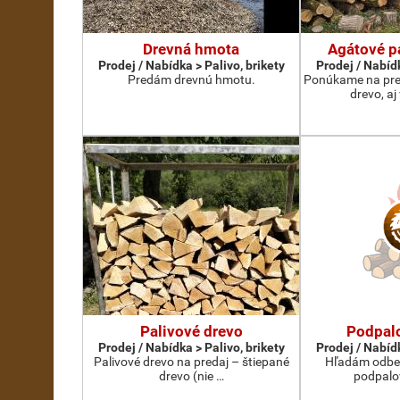
Drevná hmota
Agátové p
Prodej / Nabídka > Palivo, brikety
Prodej / Nabídk
Predám drevnú hmotu.
Ponúkame na pred
drevo, aj
Palivové drevo
Podpalo
Prodej / Nabídka > Palivo, brikety
Prodej / Nabídk
Palivové drevo na predaj – štiepané
Hľadám odber
drevo (nie …
podpalo