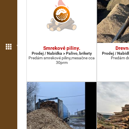
Více možností
Smrekové piliny.
Drevn
Prodej / Nabídka > Palivo, brikety
Prodej / Nabídk
Predám smrekové piliny,mesačne cca
Predám dr
30prm