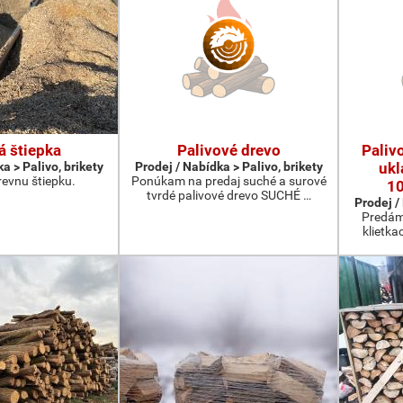
á štiepka
Palivové drevo
Paliv
a > Palivo, brikety
Prodej / Nabídka > Palivo, brikety
ukl
evnu štiepku.
Ponúkam na predaj suché a surové
1
tvrdé palivové drevo SUCHÉ …
Prodej /
Predám
klietka