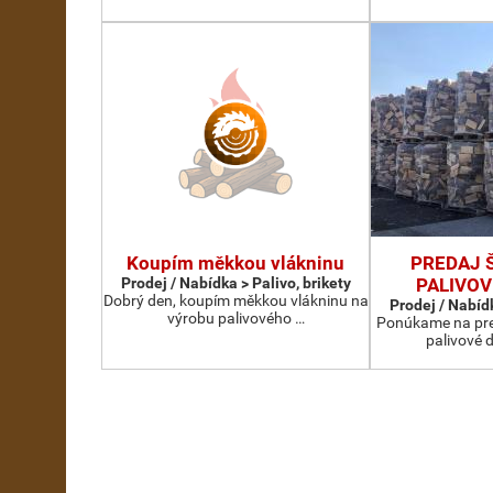
Koupím měkkou vlákninu
PREDAJ 
Prodej / Nabídka > Palivo, brikety
PALIVOV
Dobrý den, koupím měkkou vlákninu na
Prodej / Nabídk
výrobu palivového …
Ponúkame na pre
palivové d