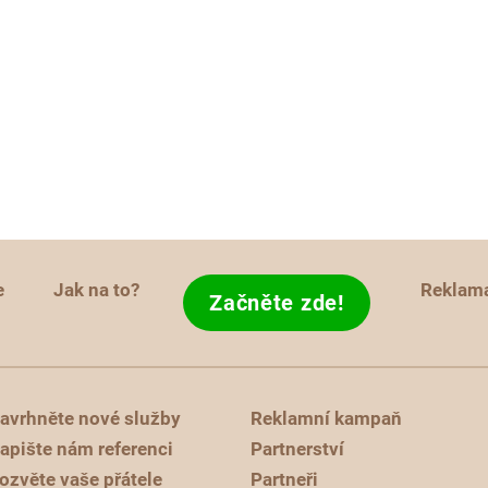
e
Jak na to?
Reklam
Začněte zde!
avrhněte nové služby
Reklamní kampaň
apište nám referenci
Partnerství
ozvěte vaše přátele
Partneři