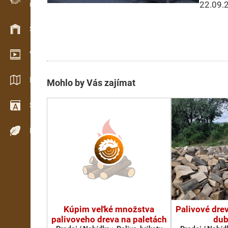
22.09.
Evidence dřeva v terénu
Skladové hospodářství
Video showroom
Katalogy / Brožury
Mohlo by Vás zajímat
Slovník
Dřeviny
Kúpim veľké množstva
Palivové drev
palivoveho dreva na paletách
dub