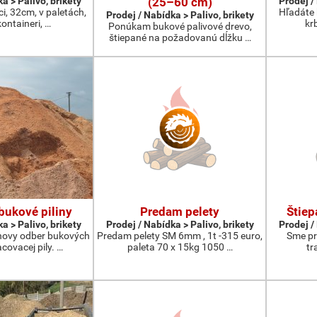
a > Palivo, brikety
(25–60 cm)
Prodej /
ci, 32cm, v paletách,
Hľadáte 
Prodej / Nabídka > Palivo, brikety
kontaineri, …
kr
Ponúkam bukové palivové drevo,
štiepané na požadovanú dĺžku …
ukové piliny
Predam pelety
Štiep
a > Palivo, brikety
Prodej / Nabídka > Palivo, brikety
Prodej /
ovy odber bukových
Predam pelety SM 6mm , 1t -315 euro,
Sme pr
acovacej pily. …
paleta 70 x 15kg 1050 …
tr