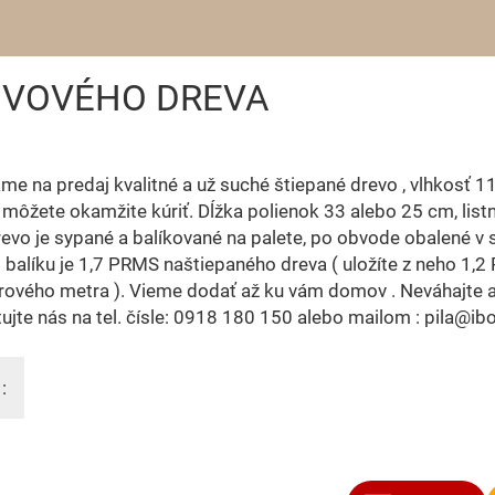
IVOVÉHO DREVA
e na predaj kvalitné a už suché štiepané drevo , vlhkosť 11
môžete okamžite kúriť. Dĺžka polienok 33 alebo 25 cm, list
revo je sypané a balíkované na palete, po obvode obalené v s
balíku je 1,7 PRMS naštiepaného dreva ( uložíte z neho 1,2
rového metra ). Vieme dodať až ku vám domov . Neváhajte 
ujte nás na tel. čísle: 0918 180 150 alebo mailom : pila@ib
: