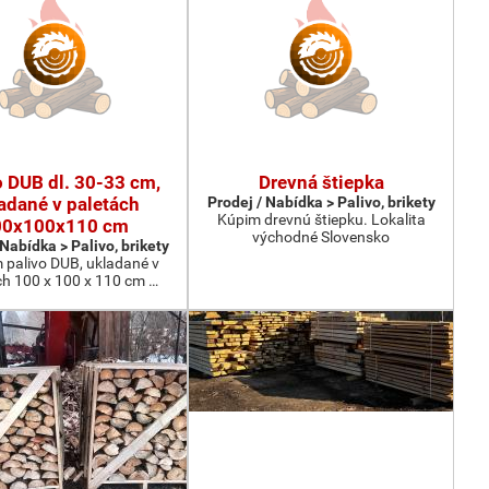
o DUB dl. 30-33 cm,
Drevná štiepka
adané v paletách
Prodej / Nabídka > Palivo, brikety
Kúpim drevnú štiepku. Lokalita
00x100x110 cm
východné Slovensko
 Nabídka > Palivo, brikety
 palivo DUB, ukladané v
ch 100 x 100 x 110 cm …