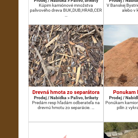
Prodej / Nabídka > Palivo, brikety
Prodej / Nabídk
Kúpim kamiónové množstva
V Banskej Bystri
palivového dreva BUK,DUB,HRAB,CER
alebo v 
…
Drevná hmota zo separátora
Ponukam b
Prodej / Nabídka > Palivo, brikety
Prodej / Nabídk
Predám resp hľadám odberateľa na
Ponúkam kamion
drevnú hmotu zo separácie. …
pilín z vykr