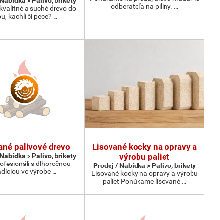
 Nabídka > Palivo, brikety
odberateľa na piliny. …
kvalitné a suché drevo do
bu, kachlí či pece? …
ané palivové drevo
Lisované kocky na opravy a
 Nabídka > Palivo, brikety
výrobu paliet
ofesionáli s dlhoročnou
Prodej / Nabídka > Palivo, brikety
adíciou vo výrobe …
Lisované kocky na opravy a výrobu
paliet Ponúkame lisované …