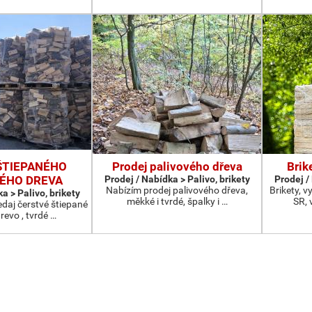
ŠTIEPANÉHO
Prodej palivového dřeva
Brik
ÉHO DREVA
Prodej / Nabídka > Palivo, brikety
Prodej /
Nabízím prodej palivového dřeva,
Brikety, 
a > Palivo, brikety
měkké i tvrdé, špalky i …
SR, 
daj čerstvé štiepané
revo , tvrdé …