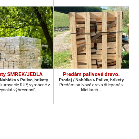
ety SMREK/JEDLA
Predám palivové drevo.
 Nabídka > Palivo, brikety
Prodej / Nabídka > Palivo, brikety
vykurovacie RUF, vyrobené v
Predám palivové drevo štiepané v
vysoká výhrevnosť, …
klietkach …