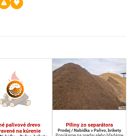
hé palivové drevo
PIliny zo separátora
ravené na kúrenie
Prodej / Nabídka > Palivo, brikety
Ponúkame na predaj alebo hľadáme