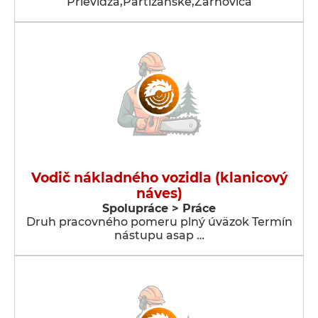
Prievidza,Partizánske,Žarnovica
Vodič nákladného vozidla (klanicový
náves)
Spolupráce > Práce
Druh pracovného pomeru plný úväzok Termín
nástupu asap …