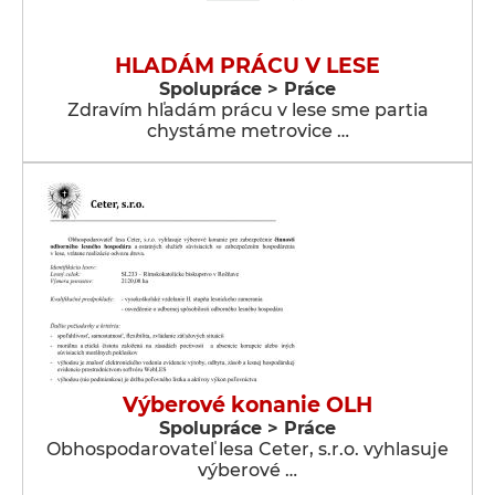
HLADÁM PRÁCU V LESE
Spolupráce > Práce
Zdravím hľadám prácu v lese sme partia
chystáme metrovice …
Výberové konanie OLH
Spolupráce > Práce
Obhospodarovateľ lesa Ceter, s.r.o. vyhlasuje
výberové …