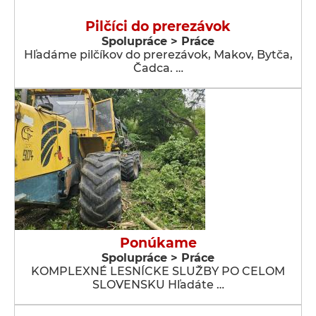
Pilčíci do prerezávok
Spolupráce > Práce
Hľadáme pilčíkov do prerezávok, Makov, Bytča,
Čadca. …
Ponúkame
Spolupráce > Práce
KOMPLEXNÉ LESNÍCKE SLUŽBY PO CELOM
SLOVENSKU Hľadáte …