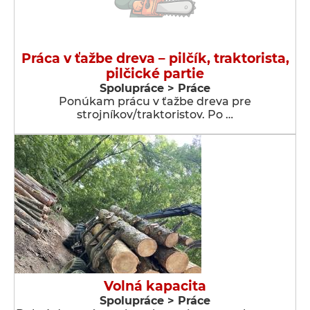
Práca v ťažbe dreva – pilčík, traktorista,
pilčické partie
Spolupráce > Práce
Ponúkam prácu v ťažbe dreva pre
strojníkov/traktoristov. Po …
Volná kapacita
Spolupráce > Práce