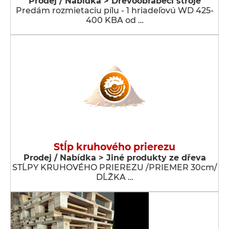
Prodej / Nabídka > Dřevoobráběcí stroje
Predám rozmietaciu pílu - 1 hriadeľovú WD 425-
400 KBA od …
Stĺp kruhového prierezu
Prodej / Nabídka > Jiné produkty ze dřeva
STĹPY KRUHOVÉHO PRIEREZU /PRIEMER 30cm/
DĹŽKA …