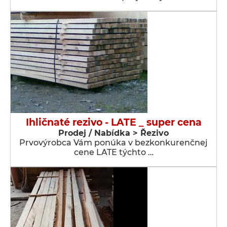
Ihličnaté rezivo - LATE _ super cena
Prodej / Nabídka > Řezivo
Prvovýrobca Vám ponúka v bezkonkurenčnej
cene LATE týchto …