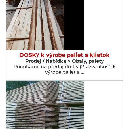
DOSKY k výrobe paliet a klietok
Prodej / Nabídka > Obaly, palety
Ponúkame na predaj dosky (2. až 3. akosť) k
výrobe paliet a …