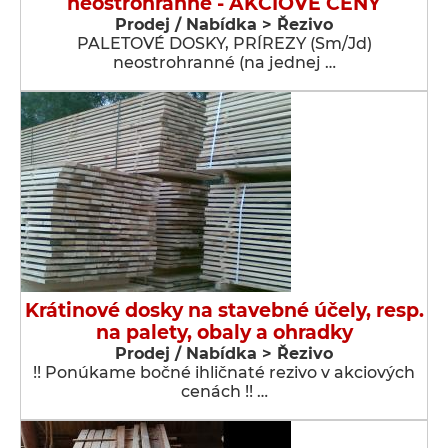
neostrohranné - AKCIOVÉ CENY
Prodej / Nabídka > Řezivo
PALETOVÉ DOSKY, PRÍREZY (Sm/Jd)
neostrohranné (na jednej …
Krátinové dosky na stavebné účely, resp.
na palety, obaly a ohradky
Prodej / Nabídka > Řezivo
!! Ponúkame bočné ihličnaté rezivo v akciových
cenách !! …