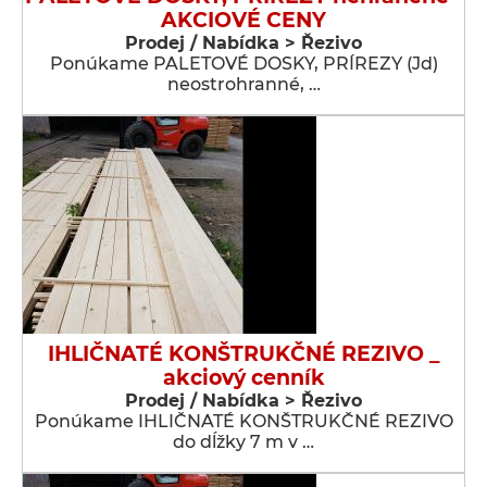
AKCIOVÉ CENY
Prodej / Nabídka > Řezivo
Ponúkame PALETOVÉ DOSKY, PRÍREZY (Jd)
neostrohranné, …
IHLIČNATÉ KONŠTRUKČNÉ REZIVO _
akciový cenník
Prodej / Nabídka > Řezivo
Ponúkame IHLIČNATÉ KONŠTRUKČNÉ REZIVO
do dĺžky 7 m v …