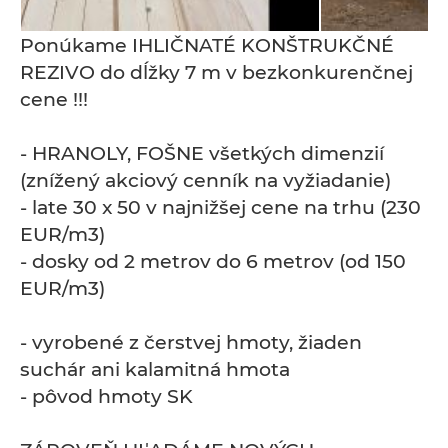
Ponúkame IHLIČNATÉ KONŠTRUKČNÉ
REZIVO do dĺžky 7 m v bezkonkurenčnej
cene !!!
- HRANOLY, FOŠNE všetkých dimenzií
(znížený akciový cenník na vyžiadanie)
- late 30 x 50 v najnižšej cene na trhu (230
EUR/m3)
- dosky od 2 metrov do 6 metrov (od 150
EUR/m3)
- vyrobené z čerstvej hmoty, žiaden
suchár ani kalamitná hmota
- pôvod hmoty SK