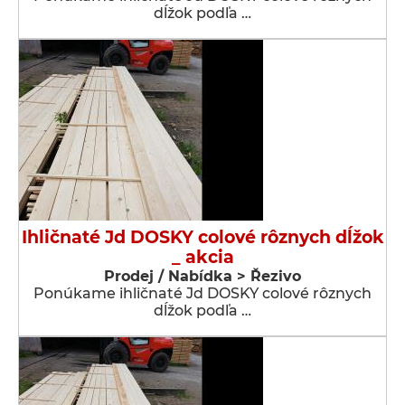
dĺžok podľa …
Ihličnaté Jd DOSKY colové rôznych dĺžok
_ akcia
Prodej / Nabídka > Řezivo
Ponúkame ihličnaté Jd DOSKY colové rôznych
dĺžok podľa …