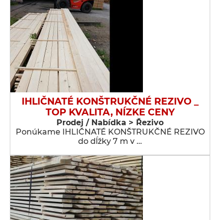
IHLIČNATÉ KONŠTRUKČNÉ REZIVO _
TOP KVALITA, NÍZKE CENY
Prodej / Nabídka > Řezivo
Ponúkame IHLIČNATÉ KONŠTRUKČNÉ REZIVO
do dĺžky 7 m v …