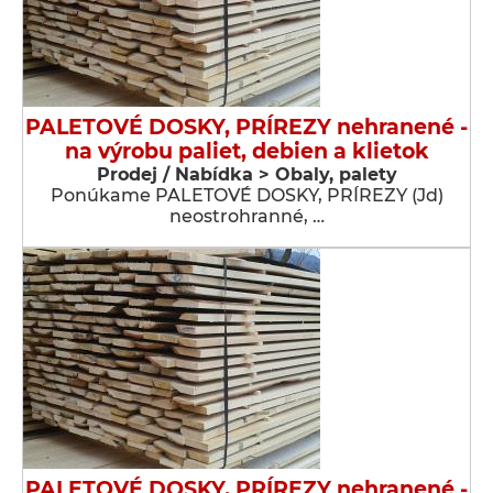
PALETOVÉ DOSKY, PRÍREZY nehranené -
na výrobu paliet, debien a klietok
Prodej / Nabídka > Obaly, palety
Ponúkame PALETOVÉ DOSKY, PRÍREZY (Jd)
neostrohranné, …
PALETOVÉ DOSKY, PRÍREZY nehranené -