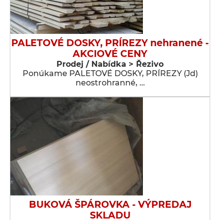
PALETOVÉ DOSKY, PRÍREZY nehranené -
AKCIOVÉ CENY
Prodej / Nabídka > Řezivo
Ponúkame PALETOVÉ DOSKY, PRÍREZY (Jd)
neostrohranné, …
BUKOVÁ ŠPÁROVKA - VÝPREDAJ
SKLADU