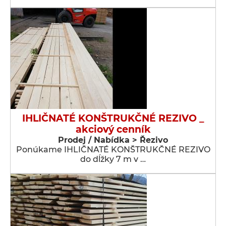
IHLIČNATÉ KONŠTRUKČNÉ REZIVO _
akciový cenník
Prodej / Nabídka > Řezivo
Ponúkame IHLIČNATÉ KONŠTRUKČNÉ REZIVO
do dĺžky 7 m v …