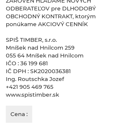
ZÁROVEŇ HĽADÁME NOVÝCH
ODBERATEĽOV pre DLHODOBÝ
OBCHODNÝ KONTRAKT, ktorým
ponúkame AKCIOVÝ CENNÍK
SPIŠ TIMBER, s.r.o.
Mníšek nad Hnilcom 259
055 64 Mníšek nad Hnilcom
IČO : 36 199 681
IČ DPH : SK2020036381
Ing. Routschka Jozef
+421 905 469 765
www.spistimber.sk
Cena :