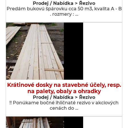
Prodej / Nabídka > Řezivo
Predám bukovú špárovku cca 50 m3, kvalita A - B
. rozmery : …
Krátinové dosky na stavebné účely, resp.
na palety, obaly a ohradky
Prodej / Nabídka > Řezivo
!! Ponúkame bočné ihličnaté rezivo v akciových
cenách do …