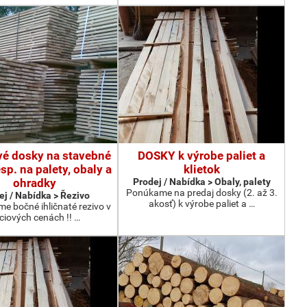
vé dosky na stavebné
DOSKY k výrobe paliet a
esp. na palety, obaly a
klietok
ohradky
Prodej / Nabídka > Obaly, palety
Ponúkame na predaj dosky (2. až 3.
ej / Nabídka > Řezivo
akosť) k výrobe paliet a …
me bočné ihličnaté rezivo v
ciových cenách !! …