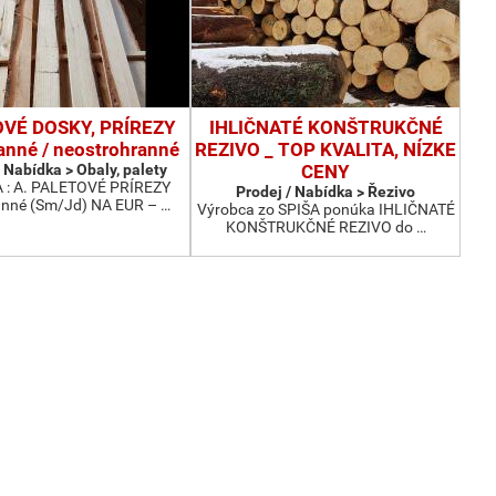
VÉ DOSKY, PRÍREZY
IHLIČNATÉ KONŠTRUKČNÉ
anné / neostrohranné
REZIVO _ TOP KVALITA, NÍZKE
 Nabídka > Obaly, palety
CENY
: A. PALETOVÉ PRÍREZY
Prodej / Nabídka > Řezivo
anné (Sm/Jd) NA EUR – …
Výrobca zo SPIŠA ponúka IHLIČNATÉ
KONŠTRUKČNÉ REZIVO do …