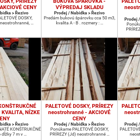
OSKY, PRÍREZY
BUKOVÁ ŠPÁROVKA -
PALETO
- AKCIOVÉ CENY
VÝPREDAJ SKLADU
neost
abídka > Řezivo
Prodej / Nabídka > Řezivo
ALETOVÉ DOSKY,
Predám bukovú špárovku cca 50 m3,
Prodej /
neostrohranné, …
kvalita A - B . rozmery : …
Ponúk
PRÍREZ
 KONŠTRUKČNÉ
PALETOVÉ DOSKY, PRÍREZY
PALETO
 KVALITA, NÍZKE
neostrohranné - AKCIOVÉ
neost
ENY
CENY
abídka > Řezivo
Prodej / Nabídka > Řezivo
Prodej /
ČNATÉ KONŠTRUKČNÉ
Ponúkame PALETOVÉ DOSKY,
PALETOVÉ
 dĺžky 7 m v …
PRÍREZY (Jd) neostrohranné …
neost