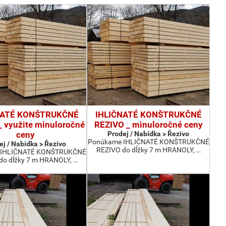
NATÉ KONŠTRUKČNÉ
IHLIČNATÉ KONŠTRUKČNÉ
 využite minuloročné
REZIVO _ minuloročné ceny
ceny
Prodej / Nabídka > Řezivo
Ponúkame IHLIČNATÉ KONŠTRUKČNÉ
ej / Nabídka > Řezivo
REZIVO do dĺžky 7 m HRANOLY, …
 IHLIČNATÉ KONŠTRUKČNÉ
do dĺžky 7 m HRANOLY, …