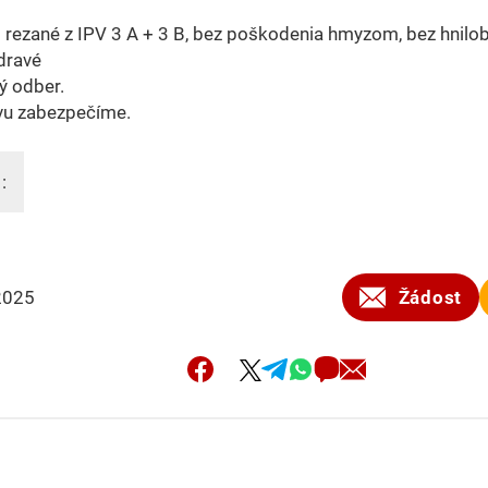
 : rezané z IPV 3 A + 3 B, bez poškodenia hmyzom, bez hnilob
zdravé
ý odber.
vu zabezpečíme.
:
2025
Žádost