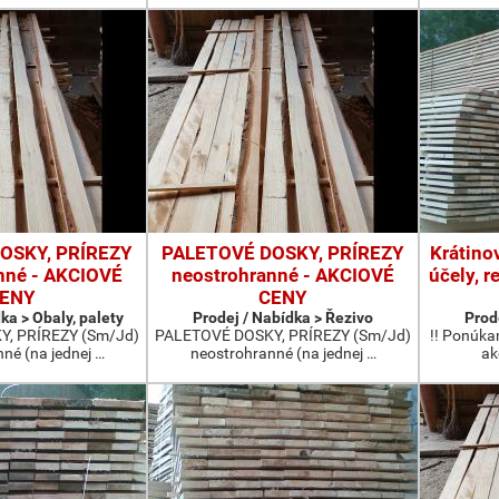
OSKY, PRÍREZY
PALETOVÉ DOSKY, PRÍREZY
Krátino
nné - AKCIOVÉ
neostrohranné - AKCIOVÉ
účely, r
ENY
CENY
ka > Obaly, palety
Prodej / Nabídka > Řezivo
Prod
, PRÍREZY (Sm/Jd)
PALETOVÉ DOSKY, PRÍREZY (Sm/Jd)
!! Ponúka
né (na jednej …
neostrohranné (na jednej …
ak