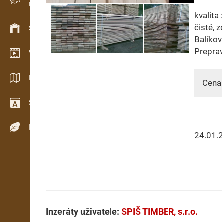
Evidence dřeva v terénu
kvalita
čisté, 
Skladové hospodářství
Balíkov
Prepra
Video showroom
Katalogy / Brožury
Cena 
Slovník
Dřeviny
24.01.
Inzeráty uživatele:
SPIŠ TIMBER, s.r.o.