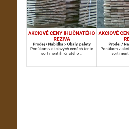
AKCIOVÉ CENY IHLIČNATÉHO
AKCIOVÉ CE
REZIVA
R
Prodej / Nabídka > Obaly, palety
Prodej / N
Ponúkam v akciových cenách tento
Ponúkam v akci
sortiment ihličnatého …
sortiment