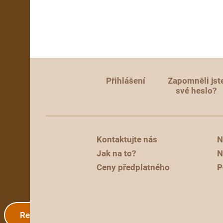
Přihlášení
Zapomněli jst
své heslo?
Kontaktujte nás
N
Jak na to?
N
Ceny předplatného
P
Registrace