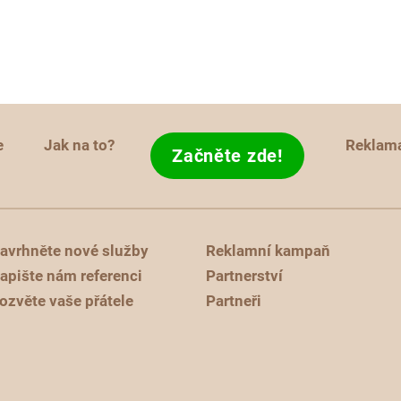
e
Jak na to?
Reklam
Začněte zde!
avrhněte nové služby
Reklamní kampaň
apište nám referenci
Partnerství
ozvěte vaše přátele
Partneři