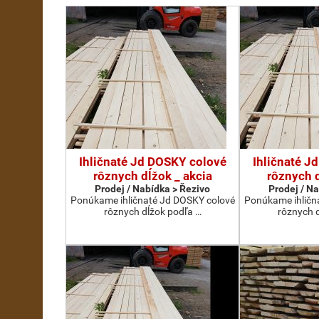
Ihličnaté Jd DOSKY colové
Ihličnaté J
rôznych dĺžok _ akcia
rôznych d
Prodej / Nabídka > Řezivo
Prodej / N
Ponúkame ihličnaté Jd DOSKY colové
Ponúkame ihličn
rôznych dĺžok podľa …
rôznych 