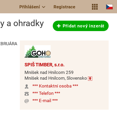
Přihlášení
Registrace
ly a ohradky
Přidat nový inzerát
 FEBRUÁRA
SPIŠ TIMBER, s.r.o.
Mníšek nad Hnilcom 259
Mníšek nad Hnilcom, Slovensko
*** Kontaktní osoba ***
*** Telefon ***
*** E-mail ***