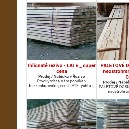
Ihličnaté rezivo - LATE _ super
PALETOVÉ D
cena
neostrohra
Prodej / Nabídka > Řezivo
C
Prvovýrobca Vám ponúka v
Prodej / Nabíd
bezkonkurenčnej cene LATE týchto …
PALETOVÉ DOSKY
neostrohran