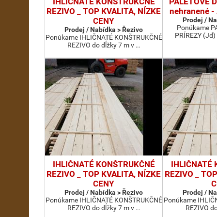
IHLIČNATÉ KONŠTRUKČNÉ
PALETOVÉ D
REZIVO _ TOP KVALITA, NÍZKE
nehranené 
CENY
Prodej / N
Ponúkame P
Prodej / Nabídka > Řezivo
PRÍREZY (Jd) 
Ponúkame IHLIČNATÉ KONŠTRUKČNÉ
REZIVO do dĺžky 7 m v …
IHLIČNATÉ KONŠTRUKČNÉ
IHLIČNATÉ
REZIVO _ TOP KVALITA, NÍZKE
REZIVO _ TOP
CENY
C
Prodej / Nabídka > Řezivo
Prodej / N
Ponúkame IHLIČNATÉ KONŠTRUKČNÉ
Ponúkame IHLI
REZIVO do dĺžky 7 m v …
REZIVO do