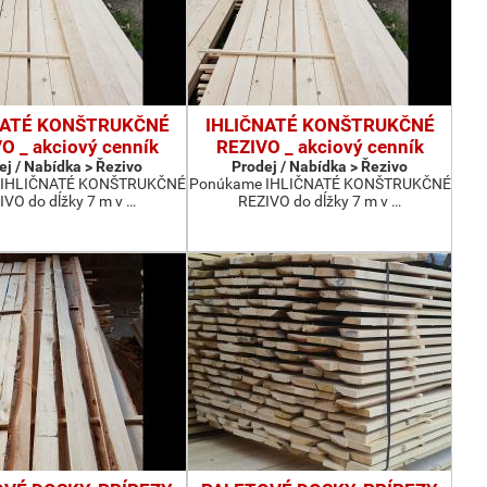
NATÉ KONŠTRUKČNÉ
IHLIČNATÉ KONŠTRUKČNÉ
O _ akciový cenník
REZIVO _ akciový cenník
ej / Nabídka > Řezivo
Prodej / Nabídka > Řezivo
 IHLIČNATÉ KONŠTRUKČNÉ
Ponúkame IHLIČNATÉ KONŠTRUKČNÉ
IVO do dĺžky 7 m v …
REZIVO do dĺžky 7 m v …