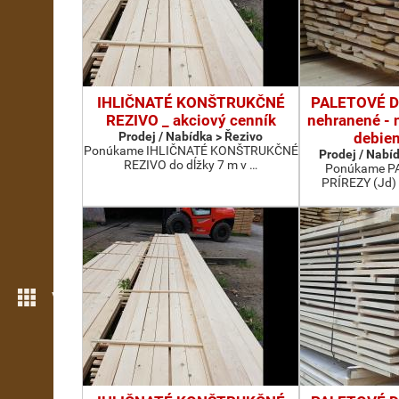
IHLIČNATÉ KONŠTRUKČNÉ
PALETOVÉ D
REZIVO _ akciový cenník
nehranené - n
Prodej / Nabídka > Řezivo
debien
Ponúkame IHLIČNATÉ KONŠTRUKČNÉ
Prodej / Nabíd
REZIVO do dĺžky 7 m v …
Ponúkame P
PRÍREZY (Jd) 
Více možností