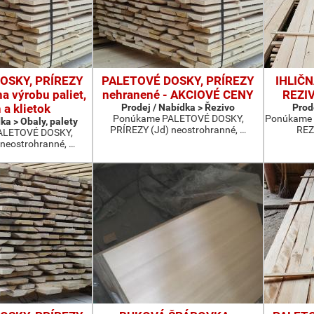
OSKY, PRÍREZY
PALETOVÉ DOSKY, PRÍREZY
IHLIČ
a výrobu paliet,
nehranené - AKCIOVÉ CENY
REZIV
 a klietok
Prodej / Nabídka > Řezivo
Prod
Ponúkame PALETOVÉ DOSKY,
Ponúkame
ka > Obaly, palety
PRÍREZY (Jd) neostrohranné, …
REZ
ALETOVÉ DOSKY,
neostrohranné, …