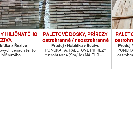
NY IHLIČNATÉHO
PALETOVÉ DOSKY, PRÍREZY
PALETO
EZIVA
ostrohranné / neostrohranné
ostrohr
abídka > Řezivo
Prodej / Nabídka > Řezivo
Prodej /
ových cenách tento
PONUKA : A. PALETOVÉ PRÍREZY
PONUKA 
 ihličnatého …
ostrohranné (Sm/Jd) NA EUR – …
ostrohr