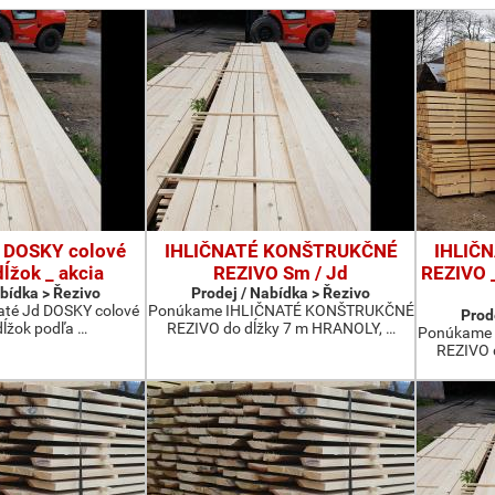
d DOSKY colové
IHLIČNATÉ KONŠTRUKČNÉ
IHLIČ
ĺžok _ akcia
REZIVO Sm / Jd
REZIVO _
abídka > Řezivo
Prodej / Nabídka > Řezivo
até Jd DOSKY colové
Ponúkame IHLIČNATÉ KONŠTRUKČNÉ
Prod
dĺžok podľa …
REZIVO do dĺžky 7 m HRANOLY, …
Ponúkame
REZIVO 