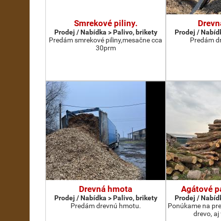
Smrekové piliny.
Drevn
Prodej / Nabídka > Palivo, brikety
Prodej / Nabídk
Predám smrekové piliny,mesačne cca
Predám dr
30prm
Drevná hmota
Agátové p
Prodej / Nabídka > Palivo, brikety
Prodej / Nabídk
Predám drevnú hmotu.
Ponúkame na pred
drevo, aj