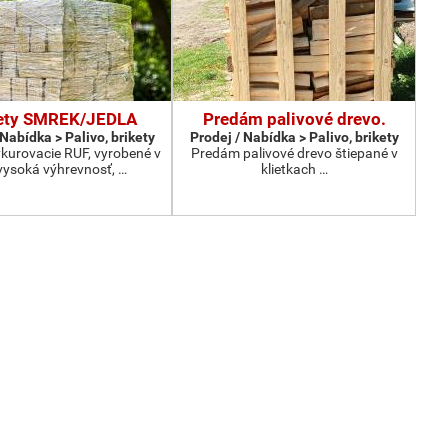
ety SMREK/JEDLA
Predám palivové drevo.
 Nabídka > Palivo, brikety
Prodej / Nabídka > Palivo, brikety
vykurovacie RUF, vyrobené v
Predám palivové drevo štiepané v
vysoká výhrevnosť, …
klietkach …