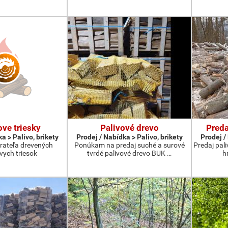
ve triesky
Palivové drevo
Preda
a > Palivo, brikety
Prodej / Nabídka > Palivo, brikety
Prodej /
ateľa drevených
Ponúkam na predaj suché a surové
Predaj pal
vych triesok
tvrdé palivové drevo BUK …
h