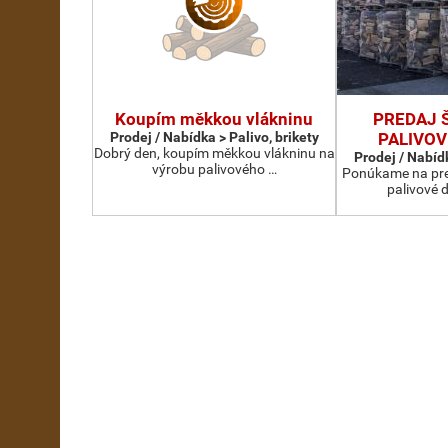
Koupím měkkou vlákninu
PREDAJ 
Prodej / Nabídka > Palivo, brikety
PALIVOV
Dobrý den, koupím měkkou vlákninu na
Prodej / Nabídk
výrobu palivového …
Ponúkame na pre
palivové d