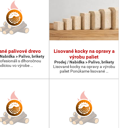
ané palivové drevo
Lisované kocky na opravy a
 Nabídka > Palivo, brikety
výrobu paliet
ofesionáli s dlhoročnou
Prodej / Nabídka > Palivo, brikety
adíciou vo výrobe …
Lisované kocky na opravy a výrobu
paliet Ponúkame lisované …