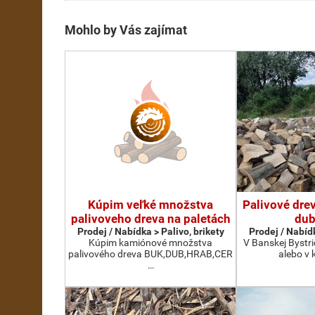
Mohlo by Vás zajímat
Kúpim veľké množstva
Palivové drev
palivoveho dreva na paletách
dub
Prodej / Nabídka > Palivo, brikety
Prodej / Nabídk
Kúpim kamiónové množstva
V Banskej Bystri
palivového dreva BUK,DUB,HRAB,CER
alebo v 
…