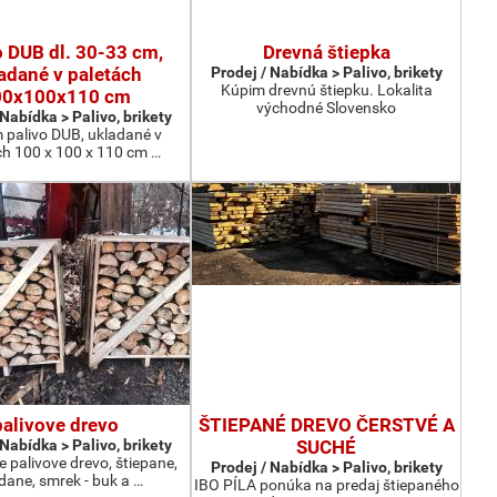
o DUB dl. 30-33 cm,
Drevná štiepka
adané v paletách
Prodej / Nabídka > Palivo, brikety
Kúpim drevnú štiepku. Lokalita
00x100x110 cm
východné Slovensko
 Nabídka > Palivo, brikety
 palivo DUB, ukladané v
ch 100 x 100 x 110 cm …
palivove drevo
ŠTIEPANÉ DREVO ČERSTVÉ A
 Nabídka > Palivo, brikety
SUCHÉ
palivove drevo, štiepane,
Prodej / Nabídka > Palivo, brikety
dane, smrek - buk a …
IBO PÍLA ponúka na predaj štiepaného