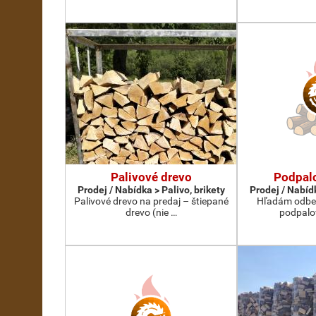
Palivové drevo
Podpalo
Prodej / Nabídka > Palivo, brikety
Prodej / Nabídk
Palivové drevo na predaj – štiepané
Hľadám odber
drevo (nie …
podpalo