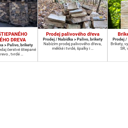
ŠTIEPANÉHO
Prodej palivového dřeva
Brik
ÉHO DREVA
Prodej / Nabídka > Palivo, brikety
Prodej /
Nabízím prodej palivového dřeva,
Brikety, 
a > Palivo, brikety
měkké i tvrdé, špalky i …
SR, 
daj čerstvé štiepané
revo , tvrdé …