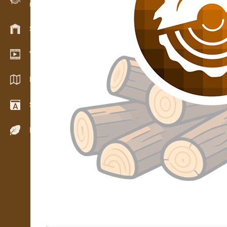
Evidence dřeva v terénu
Skladové hospodářství
Video showroom
Katalogy / Brožury
Slovník
Dřeviny