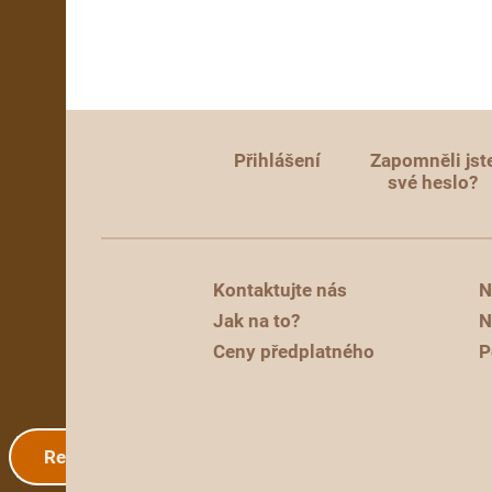
Přihlášení
Zapomněli jst
své heslo?
Kontaktujte nás
N
Jak na to?
N
Ceny předplatného
P
Registrace