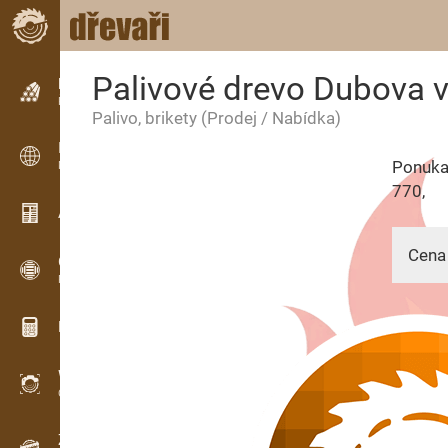
Palivové drevo Dubova v
Inzerce
Řádková inzerce
Palivo, brikety
(Prodej / Nabídka)
Inzerce
Ponuka
Mezinárodní inzerce
770,
Aktuality / Články
Cena 
OPTI-TIMB
Pořezová schémata
Dřevařské kalkulačky
23.01.
WoodProfi
Objem dřeva s AI
Záznamník