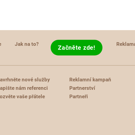
e
Jak na to?
Reklam
Začněte zde!
avrhněte nové služby
Reklamní kampaň
apište nám referenci
Partnerství
ozvěte vaše přátele
Partneři