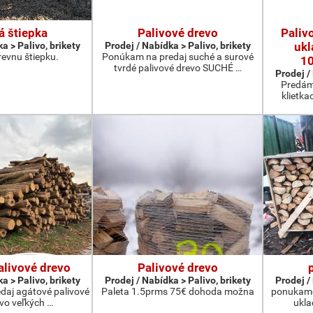
á štiepka
Palivové drevo
Paliv
a > Palivo, brikety
Prodej / Nabídka > Palivo, brikety
ukl
evnu štiepku.
Ponúkam na predaj suché a surové
1
tvrdé palivové drevo SUCHÉ …
Prodej /
Predám
klietka
alivové drevo
Palivové drevo
a > Palivo, brikety
Prodej / Nabídka > Palivo, brikety
Prodej /
aj agátové palivové
Paleta 1.5prms 75€ dohoda možna
ponukame 
 vo veľkých …
ukla