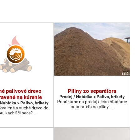
hé palivové drevo
PIliny zo separátora
ravené na kúrenie
Prodej / Nabídka > Palivo, brikety
Ponúkame na predaj alebo hľadáme
 Nabídka > Palivo, brikety
odberateľa na piliny. …
kvalitné a suché drevo do
bu, kachlí či pece? …