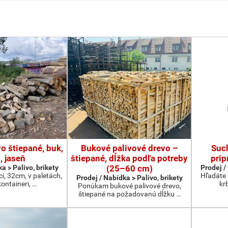
o štiepané, buk,
Bukové palivové drevo –
Suc
, jaseň
štiepané, dĺžka podľa potreby
prip
a > Palivo, brikety
(25–60 cm)
Prodej /
ci, 32cm, v paletách,
Hľadáte 
Prodej / Nabídka > Palivo, brikety
kontaineri, …
kr
Ponúkam bukové palivové drevo,
štiepané na požadovanú dĺžku …