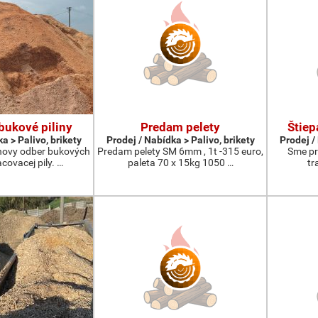
ukové piliny
Predam pelety
Štiep
a > Palivo, brikety
Prodej / Nabídka > Palivo, brikety
Prodej /
ovy odber bukových
Predam pelety SM 6mm , 1t -315 euro,
Sme pr
acovacej pily. …
paleta 70 x 15kg 1050 …
tr