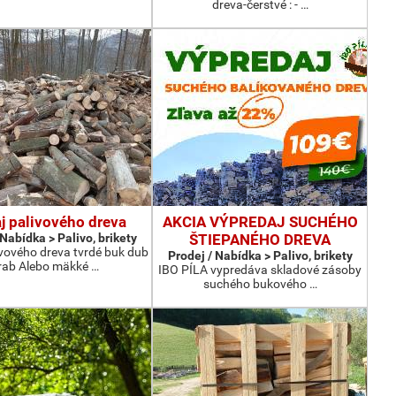
dreva-čerstvé : - …
j palivového dreva
AKCIA VÝPREDAJ SUCHÉHO
 Nabídka > Palivo, brikety
ŠTIEPANÉHO DREVA
ivového dreva tvrdé buk dub
Prodej / Nabídka > Palivo, brikety
rab Alebo mäkké …
IBO PÍLA vypredáva skladové zásoby
suchého bukového …