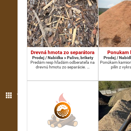
Drevná hmota zo separátora
Ponukam b
Prodej / Nabídka > Palivo, brikety
Prodej / Nabídk
Predám resp hľadám odberateľa na
Ponúkam kamion
drevnú hmotu zo separácie. …
pilín z vykr
Více možností