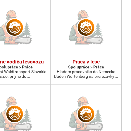
me vodiča lesovozu
Praca v lese
polupráce > Práce
Spolupráce > Práce
sť Waldtransport Slovakia
Hladam pracovnika do Nemecka
s.r.o. prijme do …
Baden Wurtenberg na prerezavky …