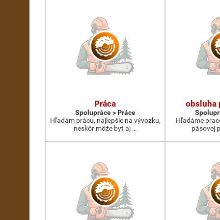
Práca
obsluha 
Spolupráce > Práce
Spolupr
Hľadám prácu, najlepšie na vývozku,
Hľadáme praco
neskôr môže byt aj …
pásovej p