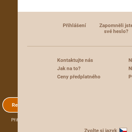
Přihlášení
Zapomněli jst
své heslo?
Kontaktujte nás
N
Jak na to?
N
Ceny předplatného
P
Registrace
Přihlášení
Zvolte si jazyk