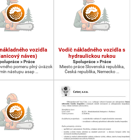
nákladného vozidla
Vodič nákladného vozidla s
lanicový náves)
hydraulickou rukou
polupráce > Práce
Spolupráce > Práce
ovného pomeru plný úväzok
Miesto práce Slovenská republika,
mín nástupu asap …
Česká republika, Nemecko …