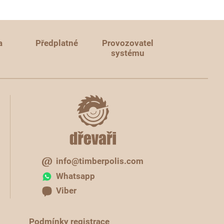
a
Předplatné
Provozovatel
systému
info@timberpolis.com
Whatsapp
Viber
Podmínky registrace