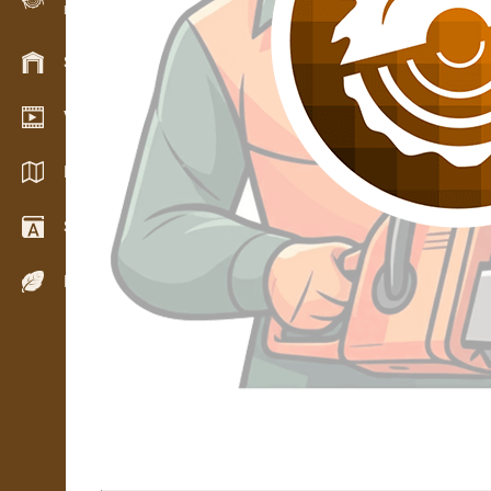
Evidence dřeva v terénu
Skladové hospodářství
Video showroom
Katalogy / Brožury
Slovník
Dřeviny