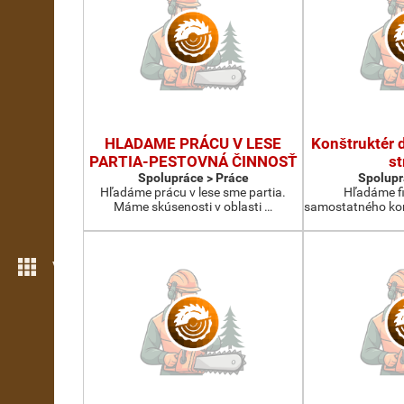
HLADAME PRÁCU V LESE
Konštruktér 
PARTIA-PESTOVNÁ ČINNOSŤ
st
Spolupráce > Práce
Spolupr
Hľadáme prácu v lese sme partia.
Hľadáme fi
Máme skúsenosti v oblasti …
samostatného kon
Více možností