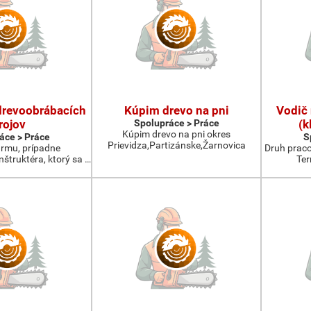
drevoobrábacích
Kúpim drevo na pni
Vodič 
rojov
Spolupráce > Práce
(k
Kúpim drevo na pni okres
áce > Práce
S
Prievidza,Partizánske,Žarnovica
rmu, prípadne
Druh prac
štruktéra, ktorý sa …
Ter