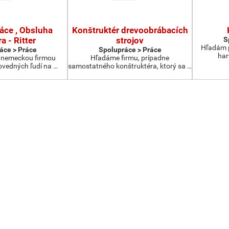
ráce , Obsluha
Konštruktér drevoobrábacích
a - Ritter
strojov
S
Hľadám p
áce > Práce
Spolupráce > Práce
har
s nemeckou firmou
Hľadáme firmu, prípadne
vedných ľudí na …
samostatného konštruktéra, ktorý sa …