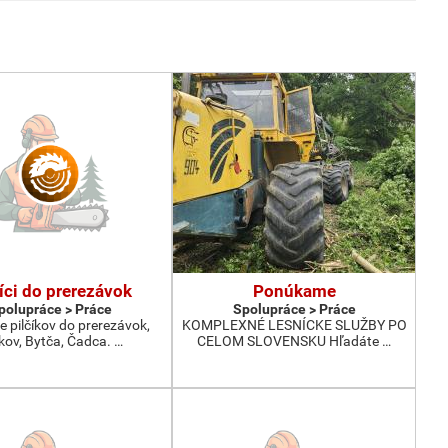
íci do prerezávok
Ponúkame
polupráce > Práce
Spolupráce > Práce
 pilčíkov do prerezávok,
KOMPLEXNÉ LESNÍCKE SLUŽBY PO
ov, Bytča, Čadca. …
CELOM SLOVENSKU Hľadáte …