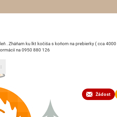
eň . Zháňam ku lkt kočiša s koňom na prebierky ( cca 4000 
formácií na 0950 880 126
:
2024
Žádost