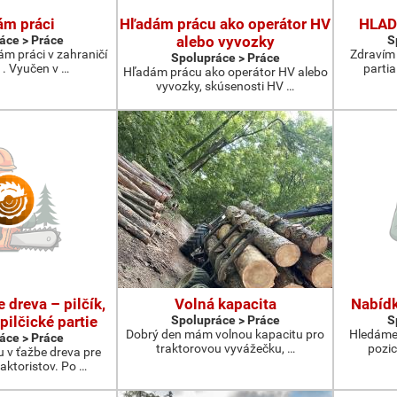
ám práci
Hľadám prácu ako operátor HV
HLAD
áce > Práce
alebo vyvozky
S
ám práci v zahraničí
Zdravím 
Spolupráce > Práce
ř . Vyučen v …
parti
Hľadám prácu ako operátor HV alebo
vyvozky, skúsenosti HV …
 dreva – pilčík,
Volná kapacita
Nabídk
 pilčické partie
Spolupráce > Práce
S
Dobrý den mám volnou kapacitu pro
Hledáme 
áce > Práce
traktorovou vyvážečku, …
pozic
v ťažbe dreva pre
raktoristov. Po …