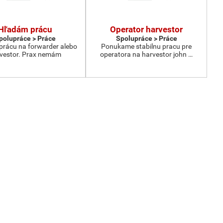
Hľadám prácu
Operator harvestor
polupráce > Práce
Spolupráce > Práce
rácu na forwarder alebo
Ponukame stabilnu pracu pre
vestor. Prax nemám
operatora na harvestor john …