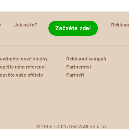
e
Jak na to?
Reklam
Začněte zde!
avrhněte nové služby
Reklamní kampaň
apište nám referenci
Partnerství
ozvěte vaše přátele
Partneři
© 2003 - 2026 DREVARI.SK s.r.o.