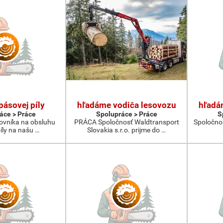
pásovej píly
hľadáme vodiča lesovozu
hľadá
áce > Práce
Spolupráce > Práce
S
vníka na obsluhu
PRÁCA Spoločnosť Waldtransport
Spoločno
íly na našu …
Slovakia s.r.o. prijme do …