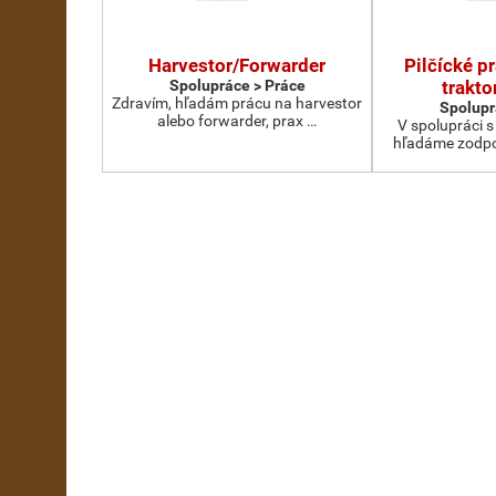
Harvestor/Forwarder
Pilčícké p
Spolupráce > Práce
traktor
Zdravím, hľadám prácu na harvestor
Spolupr
alebo forwarder, prax …
V spolupráci 
hľadáme zodpo