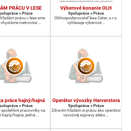
ÁM PRÁCU V LESE
Výberové konanie OLH
polupráce > Práce
Spolupráce > Práce
hľadám prácu v lese sme
Obhospodarovateľ lesa Ceter, s.r.o.
a chystáme metrovice …
vyhlasuje výberové …
a práce hajný/hajná
Operátor vývozky Harverstora
polupráce > Práce
Spolupráce > Práce
spolehlivé pracovníky na
Zdravím hľadám si prácu ako operátor
i hajný/hajná, jedná …
vývoznéj súpravy alebo …