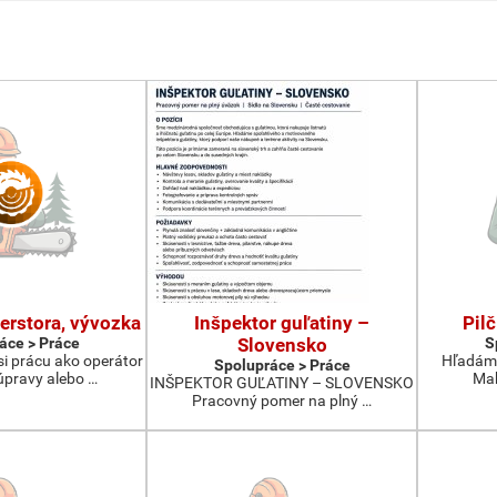
erstora, vývozka
Inšpektor guľatiny –
Pilč
áce > Práce
Slovensko
S
i prácu ako operátor
Hľadáme
Spolupráce > Práce
úpravy alebo …
Mak
INŠPEKTOR GUĽATINY – SLOVENSKO
Pracovný pomer na plný …