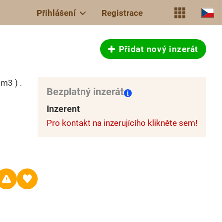
Přihlášení
Registrace
Přidat nový inzerát
m3 ) .
Bezplatný inzerát
Inzerent
Pro kontakt na inzerujícího klikněte sem!