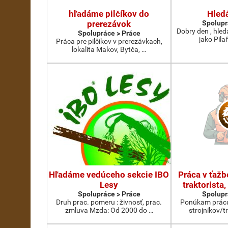
hľadáme pilčíkov do
Hled
prerezávok
Spolupr
Dobry den , hled
Spolupráce > Práce
jako Pila
Práca pre pilčíkov v prerezávkach,
lokalita Makov, Bytča, …
Hľadáme vedúceho sekcie IBO
Práca v ťažbe
Lesy
traktorista,
Spolupráce > Práce
Spolupr
Druh prac. pomeru : živnosť, prac.
Ponúkam prácu 
zmluva Mzda: Od 2000 do …
strojníkov/t