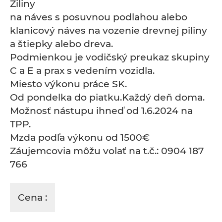
Žiliny
na náves s posuvnou podlahou alebo
klanicový náves na vozenie drevnej piliny
a štiepky alebo dreva.
Podmienkou je vodičský preukaz skupiny
C a E a prax s vedením vozidla.
Miesto výkonu práce SK.
Od pondelka do piatku.Každý deň doma.
Možnosť nástupu ihneď od 1.6.2024 na
TPP.
Mzda podľa výkonu od 1500€
Záujemcovia môžu volať na t.č.: 0904 187
766
Cena :