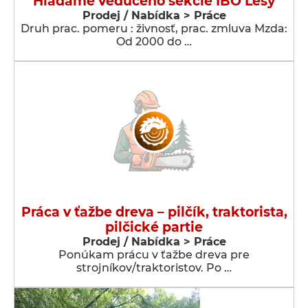
Hľadáme vedúceho sekcie IBO Lesy
Prodej / Nabídka > Práce
Druh prac. pomeru : živnosť, prac. zmluva Mzda:
Od 2000 do …
Práca v ťažbe dreva – pilčík, traktorista,
pilčické partie
Prodej / Nabídka > Práce
Ponúkam prácu v ťažbe dreva pre
strojníkov/traktoristov. Po …