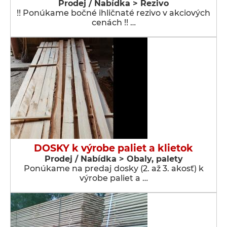
Prodej / Nabídka > Řezivo
!! Ponúkame bočné ihličnaté rezivo v akciových
cenách !! …
DOSKY k výrobe paliet a klietok
Prodej / Nabídka > Obaly, palety
Ponúkame na predaj dosky (2. až 3. akosť) k
výrobe paliet a …