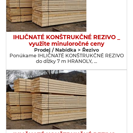
IHLIČNATÉ KONŠTRUKČNÉ REZIVO _
využite minuloročné ceny
Prodej / Nabídka > Řezivo
Ponúkame IHLIČNATÉ KONŠTRUKČNÉ REZIVO
do dĺžky 7 m HRANOLY, …