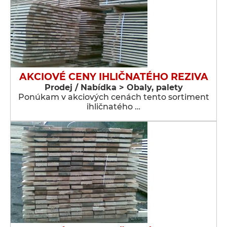
AKCIOVÉ CENY IHLIČNATÉHO REZIVA
Prodej / Nabídka > Obaly, palety
Ponúkam v akciových cenách tento sortiment
ihličnatého …