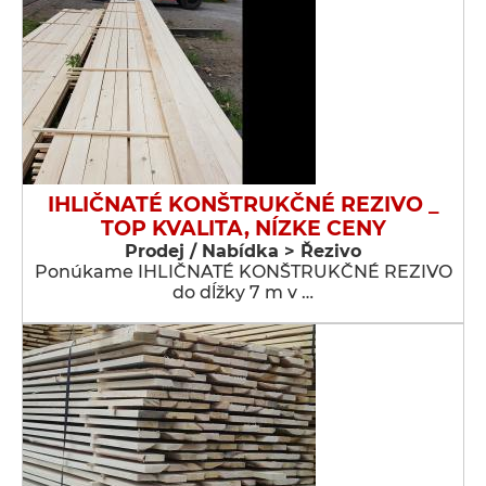
IHLIČNATÉ KONŠTRUKČNÉ REZIVO _
TOP KVALITA, NÍZKE CENY
Prodej / Nabídka > Řezivo
Ponúkame IHLIČNATÉ KONŠTRUKČNÉ REZIVO
do dĺžky 7 m v …