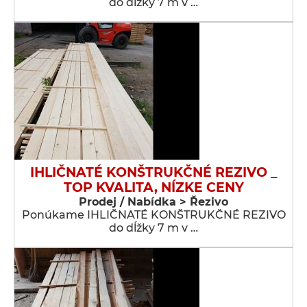
do dĺžky 7 m v …
IHLIČNATÉ KONŠTRUKČNÉ REZIVO _
TOP KVALITA, NÍZKE CENY
Prodej / Nabídka > Řezivo
Ponúkame IHLIČNATÉ KONŠTRUKČNÉ REZIVO
do dĺžky 7 m v …