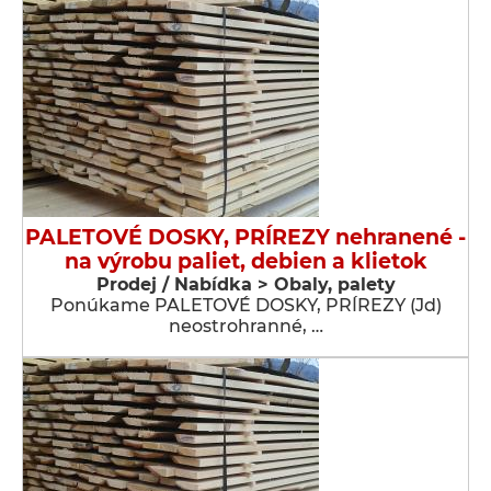
PALETOVÉ DOSKY, PRÍREZY nehranené -
na výrobu paliet, debien a klietok
Prodej / Nabídka > Obaly, palety
Ponúkame PALETOVÉ DOSKY, PRÍREZY (Jd)
neostrohranné, …