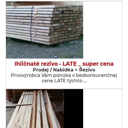
Ihličnaté rezivo - LATE _ super cena
Prodej / Nabídka > Řezivo
Prvovýrobca Vám ponúka v bezkonkurenčnej
cene LATE týchto …