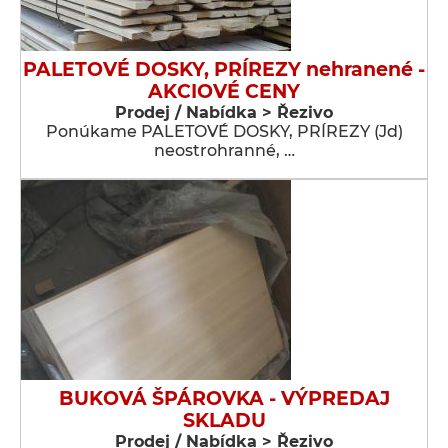
PALETOVÉ DOSKY, PRÍREZY nehranené -
AKCIOVÉ CENY
Prodej / Nabídka > Řezivo
Ponúkame PALETOVÉ DOSKY, PRÍREZY (Jd)
neostrohranné, …
BUKOVÁ ŠPÁROVKA - VÝPREDAJ
SKLADU
Prodej / Nabídka > Řezivo