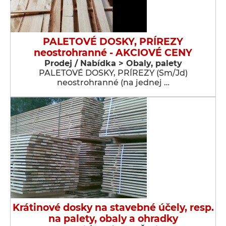
PALETOVÉ DOSKY, PRÍREZY
neostrohranné - AKCIOVÉ CENY
Prodej / Nabídka > Obaly, palety
PALETOVÉ DOSKY, PRÍREZY (Sm/Jd)
neostrohranné (na jednej …
Krátinové dosky na stavebné účely, resp.
na palety, obaly a ohradky