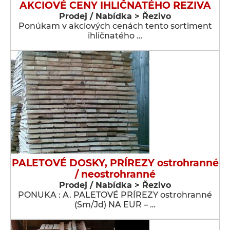
AKCIOVÉ CENY IHLIČNATÉHO REZIVA
Prodej / Nabídka > Řezivo
Ponúkam v akciových cenách tento sortiment
ihličnatého …
PALETOVÉ DOSKY, PRÍREZY ostrohranné
/ neostrohranné
Prodej / Nabídka > Řezivo
PONUKA : A. PALETOVÉ PRÍREZY ostrohranné
(Sm/Jd) NA EUR – …