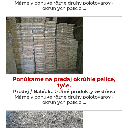
Máme v ponuke rôzne druhy polotovarov -
okrúhlych palíc a …
Ponúkame na predaj okrúhle palice,
tyče.
Prodej / Nabídka > Jiné produkty ze dřeva
Máme v ponuke rôzne druhy polotovarov -
okrúhlych palíc a …