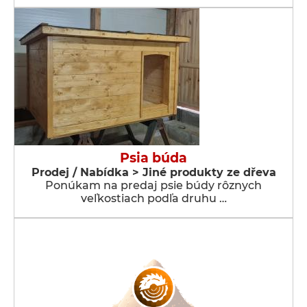
Psia búda
Prodej / Nabídka > Jiné produkty ze dřeva
Ponúkam na predaj psie búdy rôznych
veľkostiach podľa druhu …