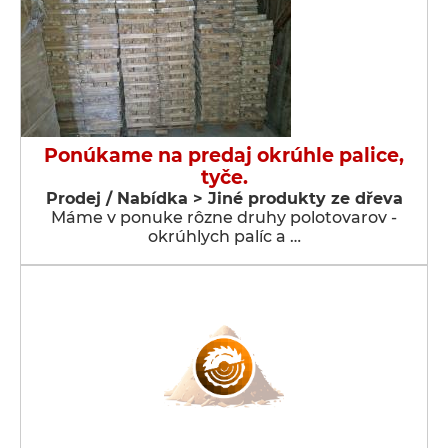
Ponúkame na predaj okrúhle palice,
tyče.
Prodej / Nabídka > Jiné produkty ze dřeva
Máme v ponuke rôzne druhy polotovarov -
okrúhlych palíc a …