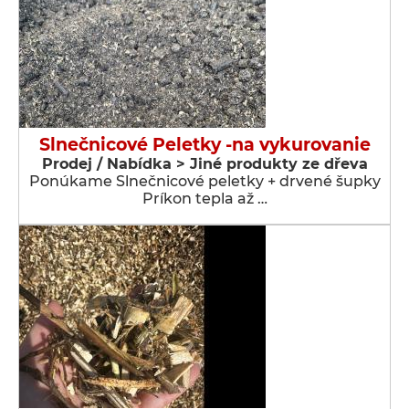
Slnečnicové Peletky -na vykurovanie
Prodej / Nabídka > Jiné produkty ze dřeva
Ponúkame Slnečnicové peletky + drvené šupky
Príkon tepla až …