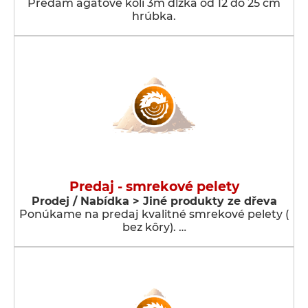
Predám agatové koli 3m dlžka od 12 do 25 cm
hrúbka.
Predaj - smrekové pelety
Prodej / Nabídka > Jiné produkty ze dřeva
Ponúkame na predaj kvalitné smrekové pelety (
bez kôry). …