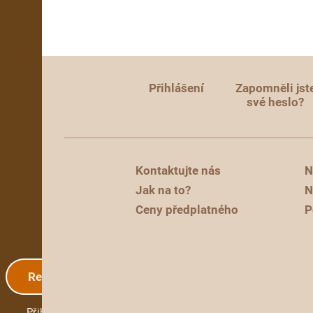
Přihlášení
Zapomněli jst
své heslo?
Kontaktujte nás
N
Jak na to?
N
Ceny předplatného
P
Registrace
Přihlášení