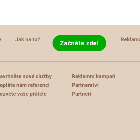
e
Jak na to?
Reklam
Začněte zde!
avrhněte nové služby
Reklamní kampaň
apište nám referenci
Partnerství
ozvěte vaše přátele
Partneři