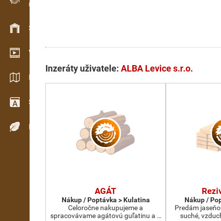
Evidence dřeva v terénu
Skladové hospodářství
Video showroom
Inzeráty uživatele:
ALBA Levice s.r.o.
Katalogy / Brožury
Slovník
Dřeviny
AGÁT
Rezi
Nákup / Poptávka > Kulatina
Nákup / Pop
Celoročne nakupujeme a
Predám jaseňov
spracovávame agátovú guľatinu a …
suché, vzduc