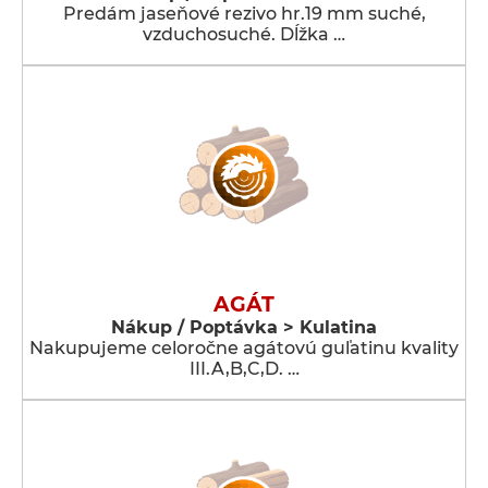
Predám jaseňové rezivo hr.19 mm suché,
vzduchosuché. Dĺžka …
AGÁT
Nákup / Poptávka > Kulatina
Nakupujeme celoročne agátovú guľatinu kvality
III.A,B,C,D. …