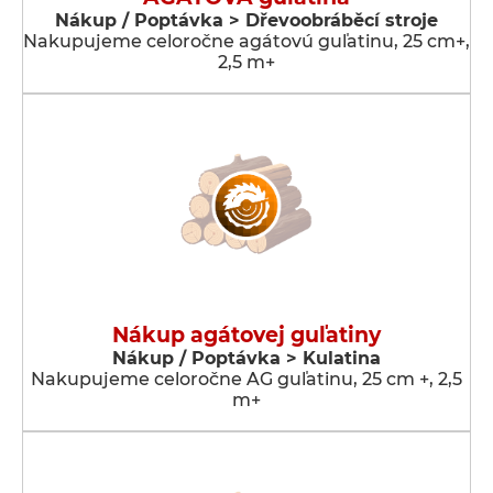
Nákup / Poptávka > Dřevoobráběcí stroje
Nakupujeme celoročne agátovú guľatinu, 25 cm+,
2,5 m+
Nákup agátovej guľatiny
Nákup / Poptávka > Kulatina
Nakupujeme celoročne AG guľatinu, 25 cm +, 2,5
m+