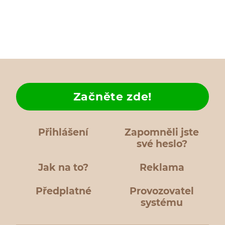
Začněte zde!
Přihlášení
Zapomněli jste
své heslo?
Jak na to?
Reklama
Předplatné
Provozovatel
systému