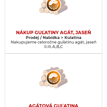
NÁKUP GUĽATINY AGÁT, JASEŇ
Prodej / Nabídka > Kulatina
Nakupujeme celoročne guľatinu agát, jaseň
II.III.A,B,C
AGÁTOVÁ GUĽATINA