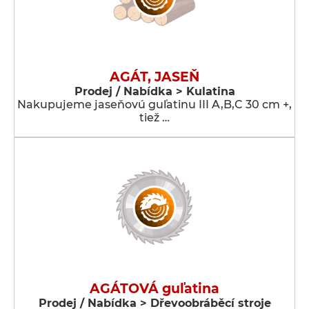
AGÁT, JASEŇ
Prodej / Nabídka > Kulatina
Nakupujeme jaseňovú guľatinu III A,B,C 30 cm +,
tiež …
AGÁTOVÁ guľatina
Prodej / Nabídka > Dřevoobráběcí stroje