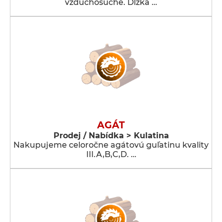
vzduchosuché. Dĺžka …
AGÁT
Prodej / Nabídka > Kulatina
Nakupujeme celoročne agátovú guľatinu kvality
III.A,B,C,D. …