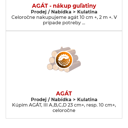
AGÁT - nákup guľatiny
Prodej / Nabídka > Kulatina
Celoročne nakupujeme agát 10 cm +, 2 m +. V
prípade potreby …
AGÁT
Prodej / Nabídka > Kulatina
Kúpim AGÁT, III A,B,C,D 23 cm+, resp. 10 cm+,
celoročne