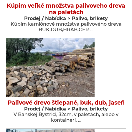
Kúpim veľké množstva palivoveho dreva
na paletách
Prodej / Nabídka > Palivo, brikety
Kúpim kamiónové množstva palivového dreva
BUK,DUB,HRAB,CER …
Palivové drevo štiepané, buk, dub, jaseň
Prodej / Nabídka > Palivo, brikety
V Banskej Bystrici, 32cm, v paletách, alebo v
kontaineri, …