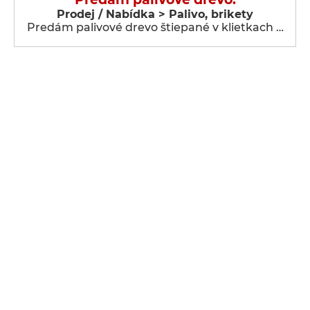
Prodej / Nabídka > Palivo, brikety
Predám palivové drevo štiepané v klietkach …