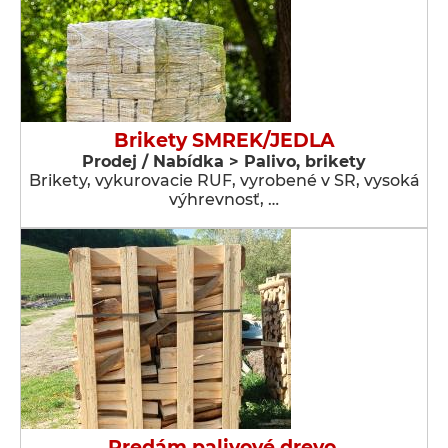
Brikety SMREK/JEDLA
Prodej / Nabídka > Palivo, brikety
Brikety, vykurovacie RUF, vyrobené v SR, vysoká
výhrevnosť, …
Predám palivové drevo.