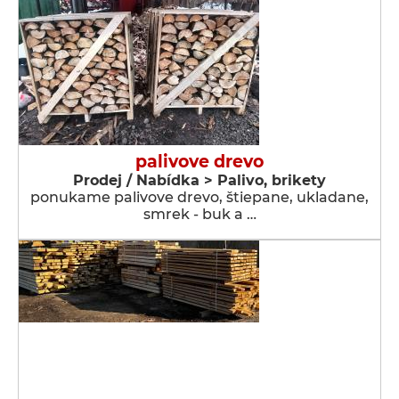
palivove drevo
Prodej / Nabídka > Palivo, brikety
ponukame palivove drevo, štiepane, ukladane,
smrek - buk a …