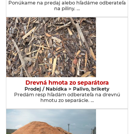
Ponúkame na predaj alebo hľadáme odberateľa
na piliny. …
Drevná hmota zo separátora
Prodej / Nabídka > Palivo, brikety
Predám resp hľadám odberateľa na drevnú
hmotu zo separácie. …