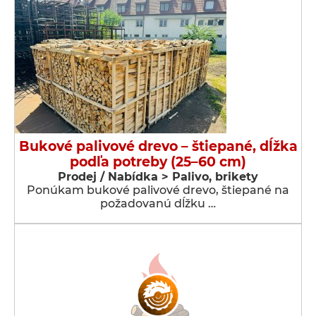
Bukové palivové drevo – štiepané, dĺžka
podľa potreby (25–60 cm)
Prodej / Nabídka > Palivo, brikety
Ponúkam bukové palivové drevo, štiepané na
požadovanú dĺžku …