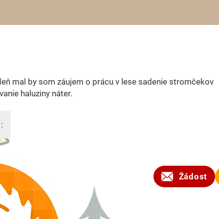
deň mal by som záujem o prácu v lese sadenie stromčekov
anie haluziny náter.
:
2024
Žádost