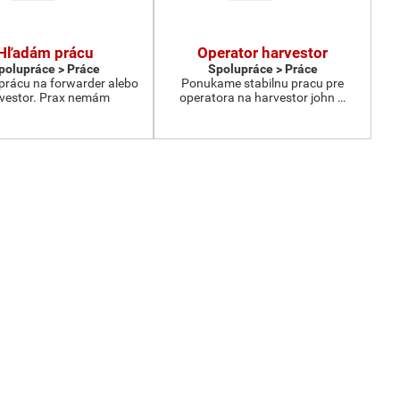
Hľadám prácu
Operator harvestor
polupráce > Práce
Spolupráce > Práce
rácu na forwarder alebo
Ponukame stabilnu pracu pre
vestor. Prax nemám
operatora na harvestor john …