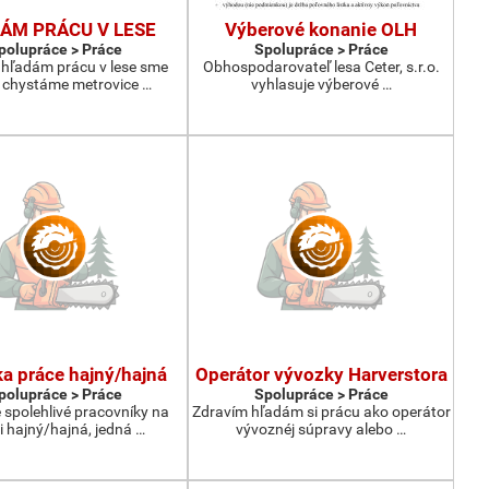
ÁM PRÁCU V LESE
Výberové konanie OLH
polupráce > Práce
Spolupráce > Práce
hľadám prácu v lese sme
Obhospodarovateľ lesa Ceter, s.r.o.
a chystáme metrovice …
vyhlasuje výberové …
a práce hajný/hajná
Operátor vývozky Harverstora
polupráce > Práce
Spolupráce > Práce
spolehlivé pracovníky na
Zdravím hľadám si prácu ako operátor
i hajný/hajná, jedná …
vývoznéj súpravy alebo …