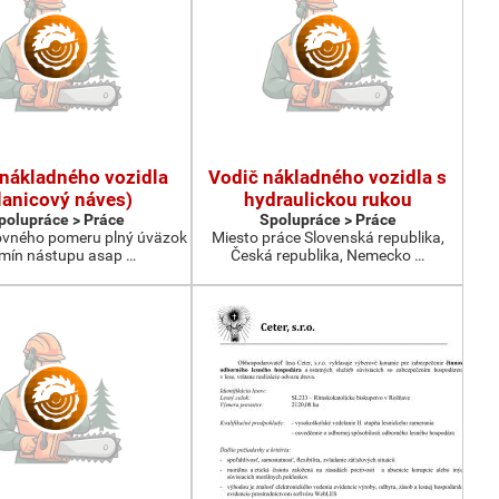
nákladného vozidla
Vodič nákladného vozidla s
lanicový náves)
hydraulickou rukou
polupráce > Práce
Spolupráce > Práce
ovného pomeru plný úväzok
Miesto práce Slovenská republika,
mín nástupu asap …
Česká republika, Nemecko …