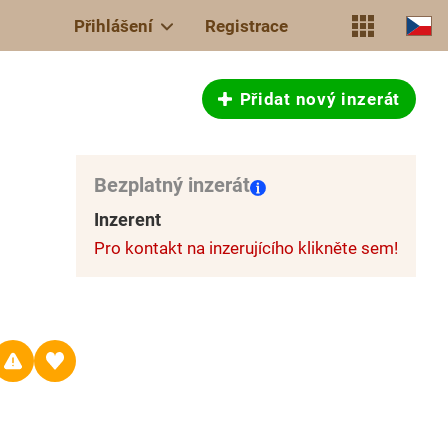
Přihlášení
Registrace
Přidat nový inzerát
Bezplatný inzerát
Inzerent
Pro kontakt na inzerujícího klikněte sem!