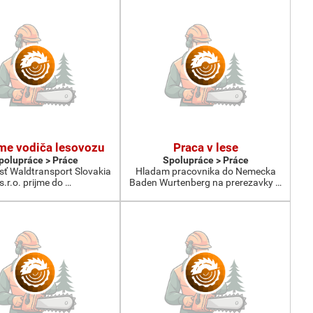
me vodiča lesovozu
Praca v lese
polupráce > Práce
Spolupráce > Práce
sť Waldtransport Slovakia
Hladam pracovnika do Nemecka
s.r.o. prijme do …
Baden Wurtenberg na prerezavky …