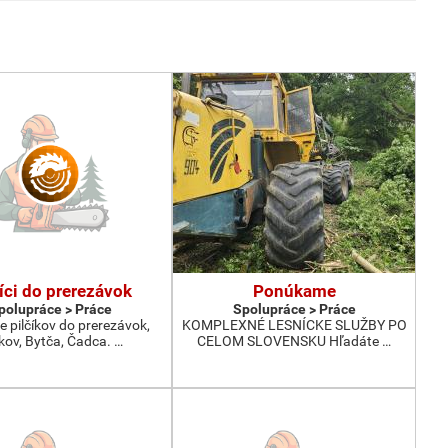
íci do prerezávok
Ponúkame
polupráce > Práce
Spolupráce > Práce
 pilčíkov do prerezávok,
KOMPLEXNÉ LESNÍCKE SLUŽBY PO
ov, Bytča, Čadca. …
CELOM SLOVENSKU Hľadáte …