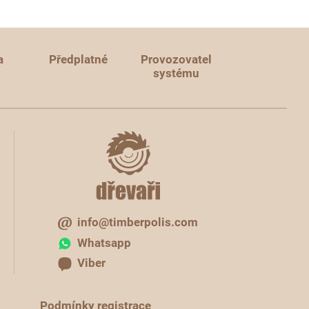
a
Předplatné
Provozovatel
systému
info@timberpolis.com
Whatsapp
Viber
Podmínky registrace