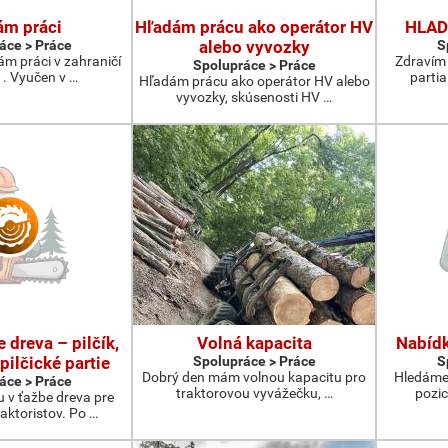
ám práci
Hľadám prácu ako operátor HV
HLAD
áce > Práce
alebo vyvozky
S
ám práci v zahraničí
Zdravím 
Spolupráce > Práce
ř . Vyučen v …
parti
Hľadám prácu ako operátor HV alebo
vyvozky, skúsenosti HV …
 dreva – pilčík,
Volná kapacita
Nabídk
 pilčické partie
Spolupráce > Práce
S
Dobrý den mám volnou kapacitu pro
Hledáme 
áce > Práce
traktorovou vyvážečku, …
pozic
v ťažbe dreva pre
raktoristov. Po …