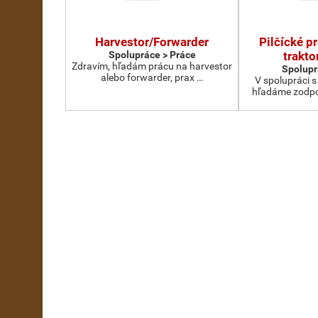
Harvestor/Forwarder
Pilčícké p
Spolupráce > Práce
traktor
Zdravím, hľadám prácu na harvestor
Spolupr
alebo forwarder, prax …
V spolupráci 
hľadáme zodpo