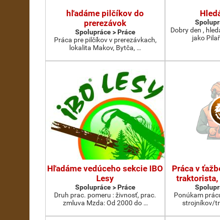
hľadáme pilčíkov do
Hled
prerezávok
Spolupr
Dobry den , hled
Spolupráce > Práce
jako Pila
Práca pre pilčíkov v prerezávkach,
lokalita Makov, Bytča, …
Hľadáme vedúceho sekcie IBO
Práca v ťažbe
Lesy
traktorista,
Spolupráce > Práce
Spolupr
Druh prac. pomeru : živnosť, prac.
Ponúkam prácu 
zmluva Mzda: Od 2000 do …
strojníkov/t