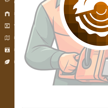
Evidence dřeva v terénu
Skladové hospodářství
Video showroom
Katalogy / Brožury
Slovník
Dřeviny