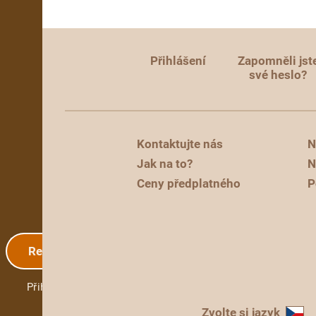
Přihlášení
Zapomněli jst
své heslo?
Kontaktujte nás
N
Jak na to?
N
Ceny předplatného
P
Registrace
Přihlášení
Zvolte si jazyk