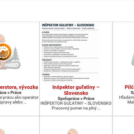
erstora, vývozka
Inšpektor guľatiny –
Pilč
áce > Práce
Slovensko
S
i prácu ako operátor
Hľadáme
Spolupráce > Práce
úpravy alebo …
Mak
INŠPEKTOR GUĽATINY – SLOVENSKO
Pracovný pomer na plný …