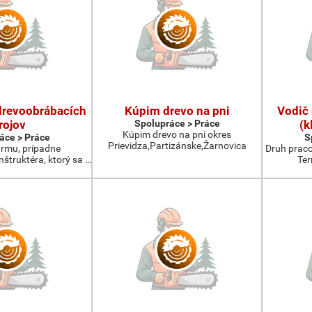
drevoobrábacích
Kúpim drevo na pni
Vodič 
rojov
Spolupráce > Práce
(k
Kúpim drevo na pni okres
áce > Práce
S
Prievidza,Partizánske,Žarnovica
rmu, prípadne
Druh prac
štruktéra, ktorý sa …
Ter