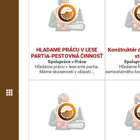
HLADAME PRÁCU V LESE
Konštruktér 
PARTIA-PESTOVNÁ ČINNOSŤ
st
Spolupráce > Práce
Spolupr
Hľadáme prácu v lese sme partia.
Hľadáme fi
Máme skúsenosti v oblasti …
samostatného kon
Více možností