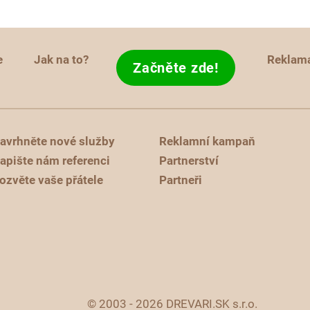
e
Jak na to?
Reklam
Začněte zde!
avrhněte nové služby
Reklamní kampaň
apište nám referenci
Partnerství
ozvěte vaše přátele
Partneři
© 2003 - 2026 DREVARI.SK s.r.o.