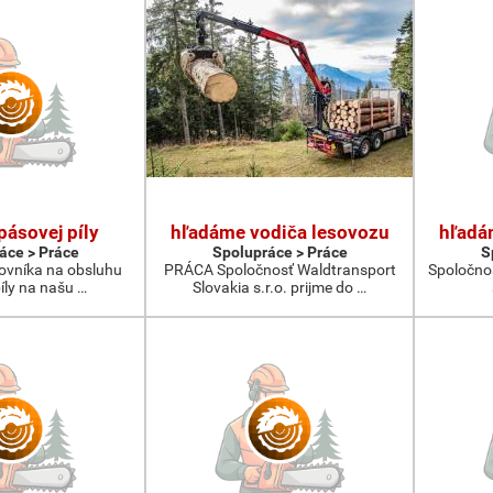
pásovej píly
hľadáme vodiča lesovozu
hľadá
áce > Práce
Spolupráce > Práce
S
vníka na obsluhu
PRÁCA Spoločnosť Waldtransport
Spoločno
íly na našu …
Slovakia s.r.o. prijme do …