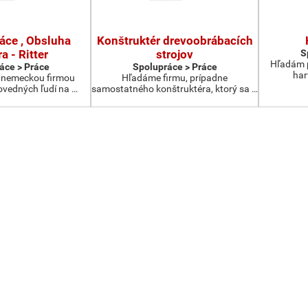
ráce , Obsluha
Konštruktér drevoobrábacích
a - Ritter
strojov
S
Hľadám p
áce > Práce
Spolupráce > Práce
har
s nemeckou firmou
Hľadáme firmu, prípadne
vedných ľudí na …
samostatného konštruktéra, ktorý sa …