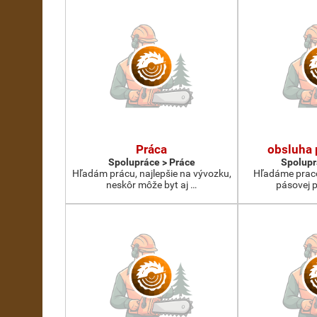
Práca
obsluha 
Spolupráce > Práce
Spolupr
Hľadám prácu, najlepšie na vývozku,
Hľadáme praco
neskôr môže byt aj …
pásovej p