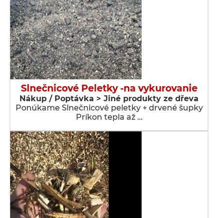
Slnečnicové Peletky -na vykurovanie
Nákup / Poptávka > Jiné produkty ze dřeva
Ponúkame Slnečnicové peletky + drvené šupky
Príkon tepla až …