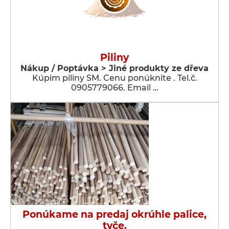
Piliny
Nákup / Poptávka > Jiné produkty ze dřeva
Kúpim piliny SM. Cenu ponúknite . Tel.č.
0905779066. Email …
Ponúkame na predaj okrúhle palice,
tyče.