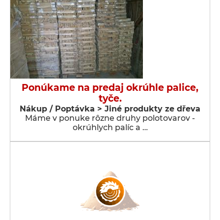
Ponúkame na predaj okrúhle palice,
tyče.
Nákup / Poptávka > Jiné produkty ze dřeva
Máme v ponuke rôzne druhy polotovarov -
okrúhlych palíc a …