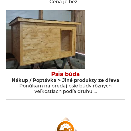
Cena je bez …
Psia búda
Nákup / Poptávka > Jiné produkty ze dřeva
Ponúkam na predaj psie búdy rôznych
veľkostiach podľa druhu …