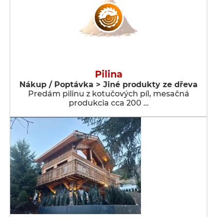
Pilina
Nákup / Poptávka > Jiné produkty ze dřeva
Predám pilinu z kotučových píl, mesačná
produkcia cca 200 …