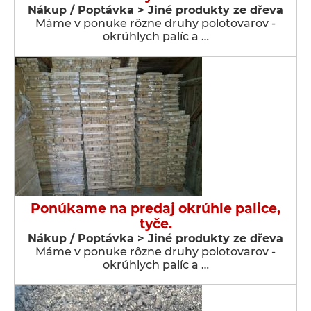
Nákup / Poptávka > Jiné produkty ze dřeva
Máme v ponuke rôzne druhy polotovarov -
okrúhlych palíc a …
Ponúkame na predaj okrúhle palice,
tyče.
Nákup / Poptávka > Jiné produkty ze dřeva
Máme v ponuke rôzne druhy polotovarov -
okrúhlych palíc a …