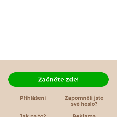
Začněte zde!
Přihlášení
Zapomněli jste
své heslo?
Jak na to?
Reklama