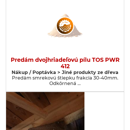
Predám dvojhriadeľovú pílu TOS PWR
412
Nákup / Poptávka > Jiné produkty ze dřeva
Predám smrekovú štiepku frakcia 30-40mm.
Odkôrnená …