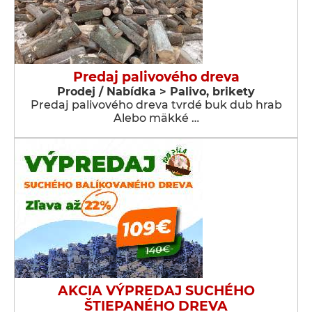
Predaj palivového dreva
Prodej / Nabídka > Palivo, brikety
Predaj palivového dreva tvrdé buk dub hrab
Alebo mäkké …
AKCIA VÝPREDAJ SUCHÉHO
ŠTIEPANÉHO DREVA