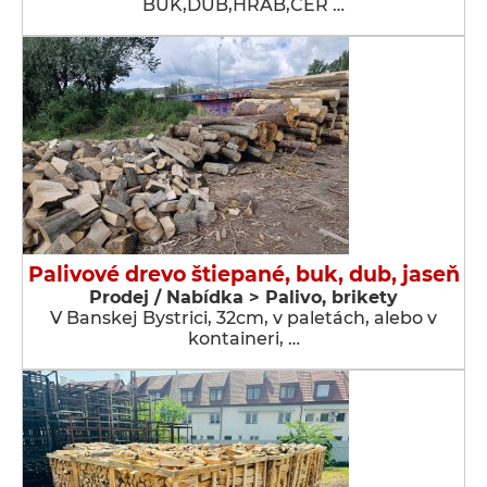
BUK,DUB,HRAB,CER …
Palivové drevo štiepané, buk, dub, jaseň
Prodej / Nabídka > Palivo, brikety
V Banskej Bystrici, 32cm, v paletách, alebo v
kontaineri, …