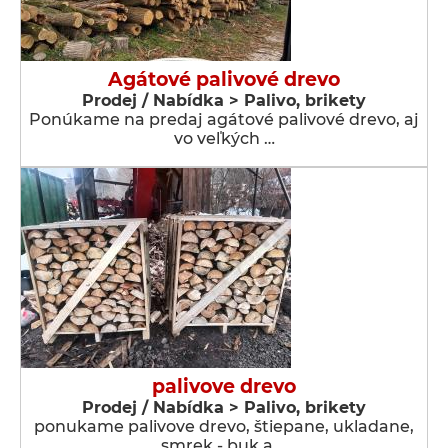
Agátové palivové drevo
Prodej / Nabídka > Palivo, brikety
Ponúkame na predaj agátové palivové drevo, aj
vo veľkých …
palivove drevo
Prodej / Nabídka > Palivo, brikety
ponukame palivove drevo, štiepane, ukladane,
smrek - buk a …