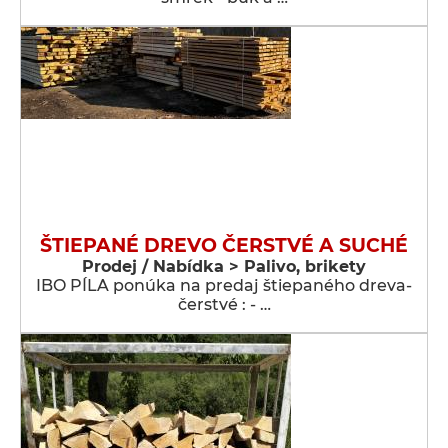
ŠTIEPANÉ DREVO ČERSTVÉ A SUCHÉ
Prodej / Nabídka > Palivo, brikety
IBO PÍLA ponúka na predaj štiepaného dreva-
čerstvé : - …