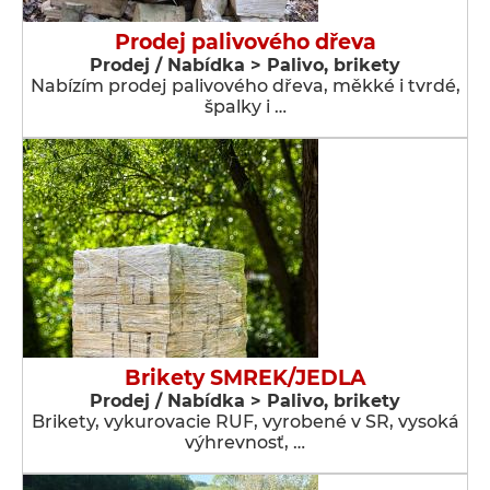
Prodej palivového dřeva
Prodej / Nabídka > Palivo, brikety
Nabízím prodej palivového dřeva, měkké i tvrdé,
špalky i …
Brikety SMREK/JEDLA
Prodej / Nabídka > Palivo, brikety
Brikety, vykurovacie RUF, vyrobené v SR, vysoká
výhrevnosť, …