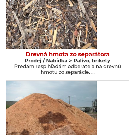
Drevná hmota zo separátora
Prodej / Nabídka > Palivo, brikety
Predám resp hľadám odberateľa na drevnú
hmotu zo separácie. …