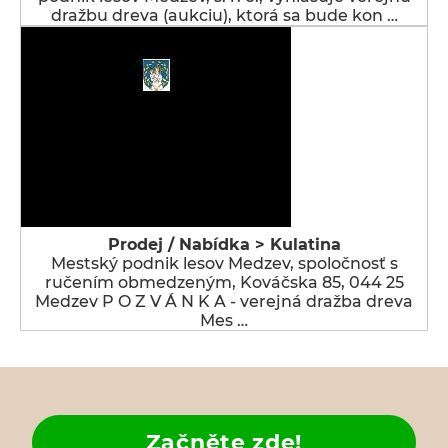
dražbu dreva (aukciu), ktorá sa bude kon …
Prodej / Nabídka > Kulatina
Mestský podnik lesov Medzev, spoločnosť s
ručením obmedzeným, Kováčska 85, 044 25
Medzev P O Z V Á N K A - verejná dražba dreva
Mes …
Začněte zde!