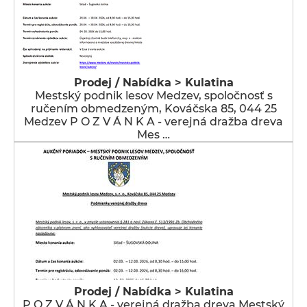
Prodej / Nabídka > Kulatina
Mestský podnik lesov Medzev, spoločnosť s
ručením obmedzeným, Kováčska 85, 044 25
Medzev P O Z V Á N K A - verejná dražba dreva
Mes …
Prodej / Nabídka > Kulatina
P O Z V Á N K A - verejná dražba dreva Mestský