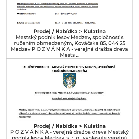
Prodej / Nabídka > Kulatina
Mestský podnik lesov Medzev, spoločnosť s
ručením obmedzeným, Kováčska 85, 044 25
Medzev P O Z V Á N K A - verejná dražba dreva
Mests …
Prodej / Nabídka > Kulatina
P O Z V Á N K A - verejná dražba dreva Mestský
podnik lesov Medzev, s. r. o., vyhlasuje verejnú