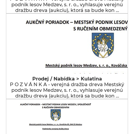
podnik lesov Medzev, s. r. o., vyhlasuje verejnú
dražbu dreva (aukciu), ktorá sa bude kon …
Prodej / Nabídka > Kulatina
P O Z V Á N K A - verejná dražba dreva Mestský
podnik lesov Medzev, s. r. o., vyhlasuje verejnú
dražbu dreva (aukciu), ktorá sa bude kon …