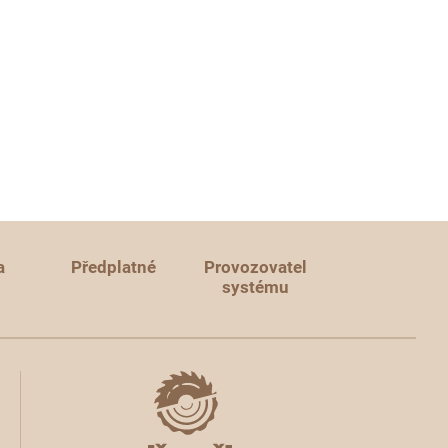
a
Předplatné
Provozovatel
systému