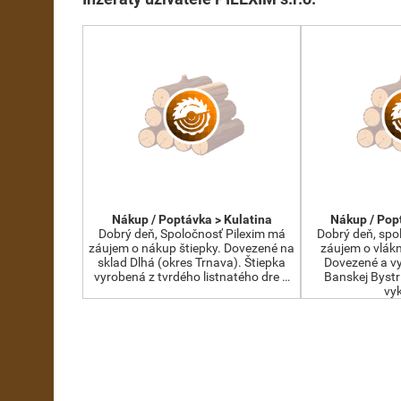
Nákup / Poptávka > Kulatina
Nákup / Pop
Dobrý deň, Spoločnosť Pilexim má
Dobrý deň, spo
záujem o nákup štiepky. Dovezené na
záujem o vlákn
sklad Dlhá (okres Trnava). Štiepka
Dovezené a vy
vyrobená z tvrdého listnatého dre …
Banskej Bystr
vy