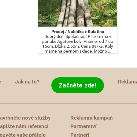
Prodej / Nabídka > Kulatina
Dobrý deň, Spoločnosť Pilexim má v
ponuke Agátové koly. Priemer od 7 do
15cm. Dľžka 2.50m. Cena 8€/ks. Koly
máme na pevnom sklade. Možno …
e
Jak na to?
Reklam
Začněte zde!
avrhněte nové služby
Reklamní kampaň
apište nám referenci
Partnerství
ozvěte vaše přátele
Partneři