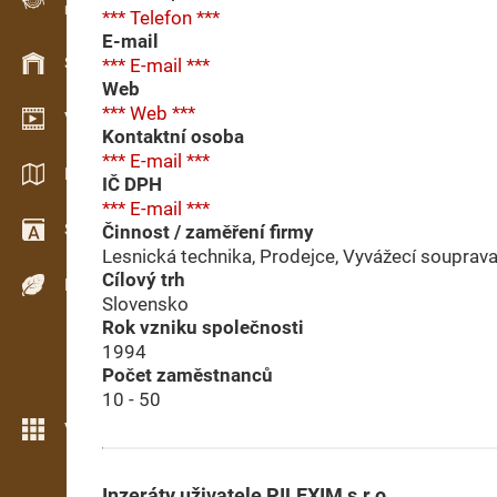
Evidence dřeva v terénu
*** Telefon ***
E-mail
Skladové hospodářství
*** E-mail ***
Web
*** Web ***
Video showroom
Kontaktní osoba
*** E-mail ***
Katalogy / Brožury
IČ DPH
*** E-mail ***
Slovník
Činnost / zaměření firmy
Lesnická technika, Prodejce, Vyvážecí souprava 
Cílový trh
Dřeviny
Slovensko
Rok vzniku společnosti
1994
Počet zaměstnanců
10 - 50
Více možností
Inzeráty uživatele PILEXIM s.r.o.