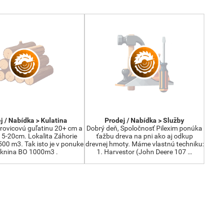
j / Nabídka > Kulatina
Prodej / Nabídka > Služby
ovicovú guľatinu 20+ cm a
Dobrý deň, Spoločnosť Pilexim ponúka
15-20cm. Lokalita Záhorie
ťažbu dreva na pni ako aj odkup
00 m3. Tak isto je v ponuke
drevnej hmoty. Máme vlastnú techniku:
áknina BO 1000m3 .
1. Harvestor (John Deere 107 …