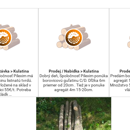
távka > Kulatina
Prodej / Nabídka > Kulatina
Prode
ločnosť Pilexim má
Dobrý deň, Spoločnosť Pilexim ponúka
Predám bor
inu listnatú tvrdú.
borovicovú guľatinu C/D. Dľžka 6m
agregát 
ložené na sklad v
priemer od 20cm . Tiež je v ponuke
Množstvo 5
ici 55€/t. Potreba
agregát 4m 15-20cm.
vl
kládk …