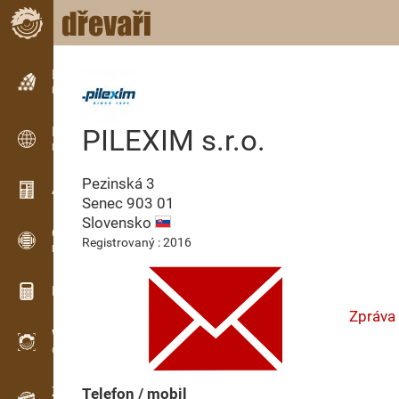
Inzerce
Řádková inzerce
PILEXIM s.r.o.
Inzerce
Mezinárodní inzerce
Pezinská 3
Aktuality / Články
Senec
903 01
Slovensko
OPTI-TIMB
Registrovaný : 2016
Pořezová schémata
Dřevařské kalkulačky
Zpráva
WoodProfi
Objem dřeva s AI
Záznamník
Telefon / mobil