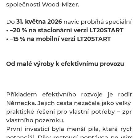
společnosti Wood-Mizer.
Do
31. května 2026
navíc probíhá speciální a
• –20 % na stacionární verzi LT20START
• –15 % na mobilní verzi LT20START
Od malé výroby k efektivnímu provozu
Příkladem efektivního rozvoje je rodin
Německa. Jejich cesta nezačala jako velký po
praktické řešení pro vlastní potřeby – zpra
vlastního pozemku.
První investicí byla menší pila, která rychl
potenciál. Díky rostoucí poptávce po výrob