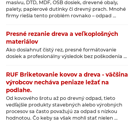
masívu, DTD, MDF, OSB dosiek, drevené obaly,
palety, papierové dutinky či drevný prach. Mnohé
firmy riešia tento problém rovnako – odpad …
Presné rezanie dreva a veľkoplošných
materiálov
Ako dosiahnuť čistý rez, presné formátovanie
dosiek a profesionálny výsledok bez poškodenia …
RUF Briketovanie kovov a dreva - väčšina
výrobcov necháva peniaze ležať na
podlahe.
Od kovového šrotu až po drevný odpad, tieto
vedľajšie produkty stavebných alebo výrobných
procesov sa často považujú za odpad s nízkou
hodnotou. Čo keby sa však mohli stať nielen …