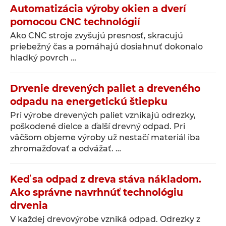
Automatizácia výroby okien a dverí
pomocou CNC technológií
Ako CNC stroje zvyšujú presnosť, skracujú
priebežný čas a pomáhajú dosiahnuť dokonalo
hladký povrch …
Drvenie drevených paliet a dreveného
odpadu na energetickú štiepku
Pri výrobe drevených paliet vznikajú odrezky,
poškodené dielce a ďalší drevný odpad. Pri
väčšom objeme výroby už nestačí materiál iba
zhromažďovať a odvážať. …
Keď sa odpad z dreva stáva nákladom.
Ako správne navrhnúť technológiu
drvenia
V každej drevovýrobe vzniká odpad. Odrezky z