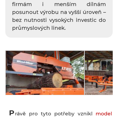
firmám i menším dílnám
posunout výrobu na vyšší úroveň –
bez nutnosti vysokých investic do
průmyslových linek.
P
rávě pro tyto potřeby vznikl
model L