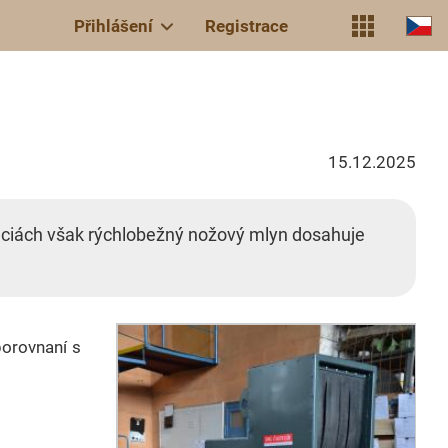
Přihlášení
Registrace
15.12.2025
káciách však rýchlobežný nožový mlyn dosahuje
porovnaní s