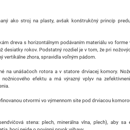
ý ako stroj na plasty, avšak konštrukčný princíp predur
ám dreva s horizontálnym podávaním materiálu vo forme 
už desiatky rokov. Podstatný rozdiel je v tom, že pri nožov
ný vertikálne zhora, spravidla voľným pádom.
é na unášačoch rotora a v statore drviacej komory. Nož
 nožnicového efektu a má výrazný vplyv na zefektívnen
enia.
efinovanou otvormi vo výmennom site pod drviacou komorou
endvičová stena: plech, minerálna vlna, plech), aby sa 
tia, hoci nejde o povinný prvok výbavy.