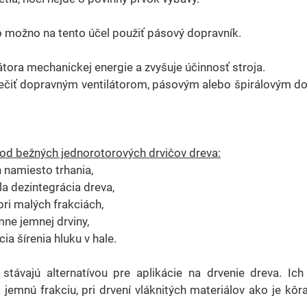
 možno na tento účel použiť pásový dopravník.
átora mechanickej energie a zvyšuje účinnosť stroja.
ečiť dopravným ventilátorom, pásovým alebo špirálovým d
 od bežných jednorotorových drvičov dreva:
 namiesto trhania,
la dezintegrácia dreva,
pri malých frakciách,
ne jemnej drviny,
ia šírenia hluku v hale.
ávajú alternatívou pre aplikácie na drvenie dreva. Ich 
a jemnú frakciu, pri drvení vláknitých materiálov ako je kôr