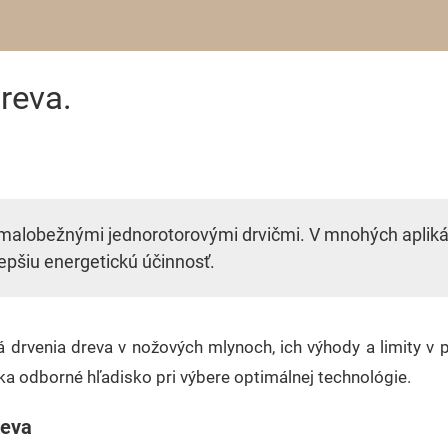
reva.
 pomalobežnými jednorotorovými drvičmi. V mnohých apli
 lepšiu energetickú účinnosť.
á drvenia dreva v nožových mlynoch, ich výhody a limity v 
a odborné hľadisko pri výbere optimálnej technológie.
reva