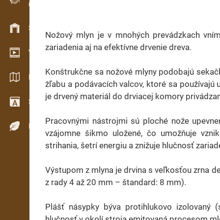
Evidence dřeva v terénu
Skladové hospodářství
Nožový mlyn je v mnohých prevádzkach vníman
zariadenia aj na efektívne drvenie dreva.
Video showroom
Konštrukčne sa nožové mlyny podobajú sekačk
Katalogy / Brožury
žľabu a podávacích valcov, ktoré sa používajú 
je drvený materiál do drviacej komory privádza
Slovník
Pracovnými nástrojmi sú ploché nože upevnen
Dřeviny
vzájomne šikmo uložené, čo umožňuje vznik
strihania, šetrí energiu a znižuje hlučnosť zariad
Výstupom z mlyna je drvina s veľkosťou zrna d
z rady 4 až 20 mm – štandard: 8 mm).
Plášť násypky býva protihlukovo izolovaný (s
hlučnosť v okolí stroja emitovaná procesom mle