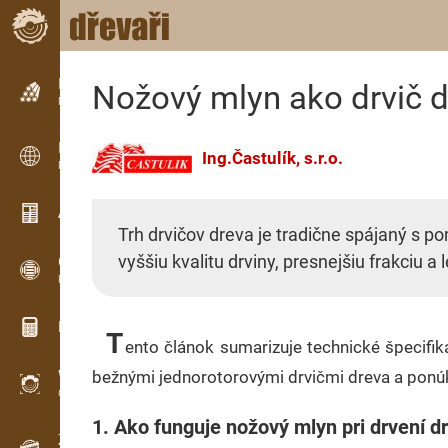
Inzerce
Nožový mlyn ako drvič d
Řádková inzerce
Inzerce
Ing.Častulík, s.r.o.
Mezinárodní inzerce
Aktuality / Články
Trh drvičov dreva je tradične spájaný s
vyššiu kvalitu drviny, presnejšiu frakciu a
OPTI-TIMB
Pořezová schémata
Dřevařské kalkulačky
T
ento článok sumarizuje technické špecifik
WoodProfi
bežnými jednorotorovými drvičmi dreva a ponúk
Objem dřeva s AI
1. Ako funguje nožový mlyn pri drvení d
Záznamník