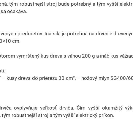
bná, tým robustnejší stroj bude potrebný a tým vyšší elektr
n sa očakáva.
rvených predmetov. Iná sila je potrebná na drvenie drevený
10×10 cm.
torom vymrštený kus dreva s váhou 200 g a ináč kus vážiac
tí:
 – kusy dreva do prierezu 30 cm², – nožový mlyn SG400/6
rviča ovplyvňuje veľkosť drviča. Čím vyšší okamžitý výk
tým robustnejší stroj a tým vyšší elektrický príkon.