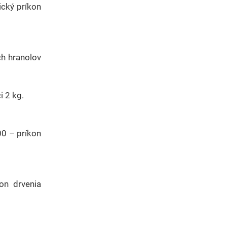
ický príkon
ch hranolov
i 2 kg.
00 – príkon
on drvenia