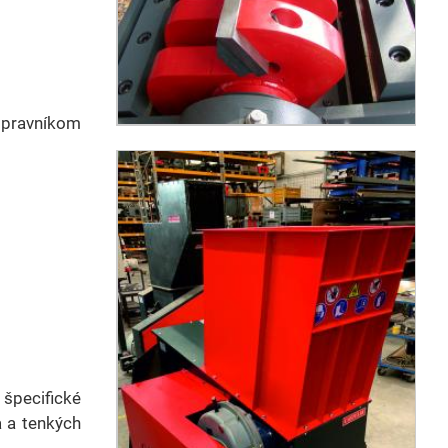
opravníkom
špecifické
a a tenkých