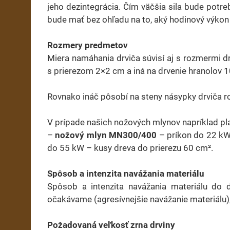
jeho dezintegrácia. Čím väčšia sila bude potre
bude mať bez ohľadu na to, aký hodinový výko
Rozmery predmetov
Miera namáhania drviča súvisí aj s rozmermi d
s prierezom 2×2 cm a iná na drvenie hranolov 
Rovnako ináč pôsobí na steny násypky drviča ro
V prípade našich nožových mlynov napríklad pla
–
nožový mlyn MN300/400
– príkon do 22 kW
do 55 kW – kusy dreva do prierezu 60 cm².
Spôsob a intenzita navážania materiálu
Spôsob a intenzita navážania materiálu do d
očakávame (agresívnejšie navážanie materiálu), 
Požadovaná veľkosť zrna drviny