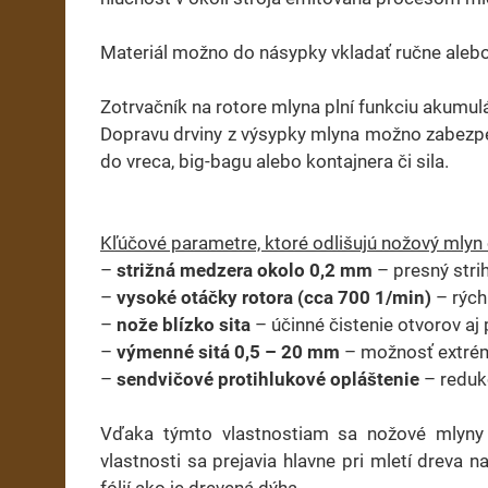
Materiál možno do násypky vkladať ručne alebo
Zotrvačník na rotore mlyna plní funkciu akumul
Dopravu drviny z výsypky mlyna možno zabezp
do vreca, big-bagu alebo kontajnera či sila.
Kľúčové parametre, ktoré odlišujú nožový mlyn
–
strižná medzera okolo 0,2 mm
– presný strih
–
vysoké otáčky rotora (cca 700 1/min)
– rých
–
nože blízko sita
– účinné čistenie otvorov aj 
–
výmenné sitá 0,5 – 20 mm
– možnosť extrém
–
sendvičové protihlukové opláštenie
– redukc
Vďaka týmto vlastnostiam sa nožové mlyny st
vlastnosti sa prejavia hlavne pri mletí dreva n