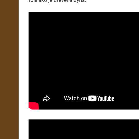
fólií ako je drevená dýha.