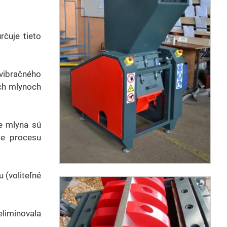
čuje tieto
vibračného
ých mlynoch
e mlyna sú
ie procesu
 (voliteľné
eliminovala