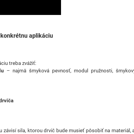
 konkrétnu aplikáciu
iu treba zvážiť:
lu
– najmä šmyková pevnosť, modul pružnosti, šmykov
drviča
závisí sila, ktorou drvič bude musieť pôsobiť na materiál, 