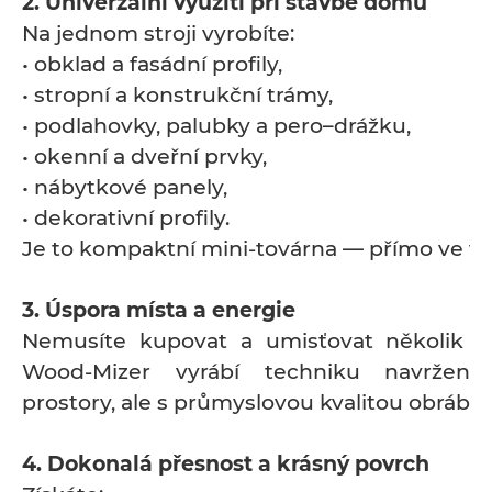
2. Univerzální využití při stavbě domu
Na jednom stroji vyrobíte:
• obklad a fasádní profily,
• stropní a konstrukční trámy,
• podlahovky, palubky a pero–drážku,
• okenní a dveřní prvky,
• nábytkové panely,
• dekorativní profily.
Je to kompaktní mini-továrna — přímo ve vaš
3. Úspora místa a energie
Nemusíte kupovat a umisťovat několik ve
Wood-Mizer vyrábí techniku navržen
prostory, ale s průmyslovou kvalitou obráběn
4. Dokonalá přesnost a krásný povrch