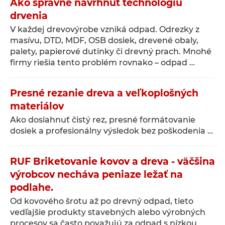
Ako správne navrhnúť technológiu
drvenia
V každej drevovýrobe vzniká odpad. Odrezky z
masívu, DTD, MDF, OSB dosiek, drevené obaly,
palety, papierové dutinky či drevný prach. Mnohé
firmy riešia tento problém rovnako – odpad …
Presné rezanie dreva a veľkoplošných
materiálov
Ako dosiahnuť čistý rez, presné formátovanie
dosiek a profesionálny výsledok bez poškodenia …
RUF Briketovanie kovov a dreva - väčšina
výrobcov necháva peniaze ležať na
podlahe.
Od kovového šrotu až po drevný odpad, tieto
vedľajšie produkty stavebných alebo výrobných
procesov sa často považujú za odpad s nízkou