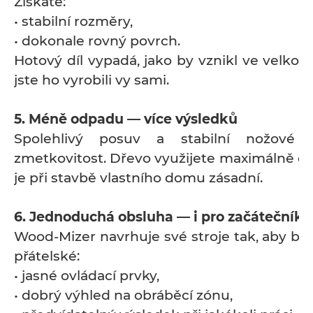
Získáte:
• stabilní rozměry,
• dokonale rovný povrch.
Hotový díl vypadá, jako by vznikl ve velko
jste ho vyrobili vy sami.
5. Méně odpadu — více výsledků
Spolehlivý posuv a stabilní nožové h
zmetkovitost. Dřevo využijete maximálně ef
je při stavbě vlastního domu zásadní.
6. Jednoduchá obsluha — i pro začátečníky
Wood-Mizer navrhuje své stroje tak, aby by
přátelské:
• jasné ovládací prvky,
• dobrý výhled na obráběcí zónu,