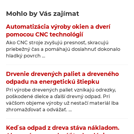
Mohlo by Vás zajímat
Automatizácia výroby okien a dverí
pomocou CNC technológií
Ako CNC stroje zvyšujú presnosť, skracujú
priebežný čas a pomáhajú dosiahnuť dokonalo
hladký povrch …
Drvenie drevených paliet a dreveného
odpadu na energetickú štiepku
Pri výrobe drevených paliet vznikajú odrezky,
poškodené dielce a ďalší drevný odpad. Pri
väčšom objeme výroby už nestačí materiál iba
zhromažďovať a odvážať. …
Keď sa odpad z dreva stáva nákladom.