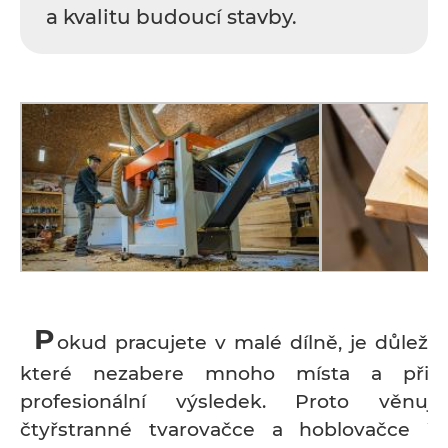
a kvalitu budoucí stavby.
P
okud pracujete v malé dílně, je důležité
které nezabere mnoho místa a přit
profesionální výsledek. Proto věnuj
čtyřstranné tvarovačce a hoblovačce 