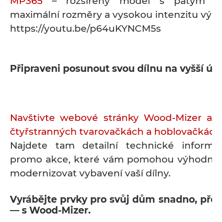
MP365
– rozšířený model s pátým v
maximální rozměry a vysokou intenzitu výro
https://youtu.be/p64uKYNCM5s
Připraveni posunout svou dílnu na vyšší úr
Navštivte webové stránky Wood-Mizer a zj
čtyřstranných tvarovačkách a hoblovačkách 
Najdete tam detailní technické informa
promo akce, které vám pomohou výhodněj
modernizovat vybavení vaší dílny.
Vyrábějte prvky pro svůj dům snadno, přesn
— s Wood-Mizer.