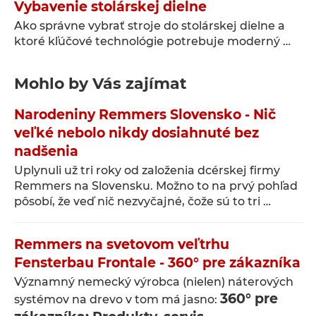
Vybavenie stolárskej dielne
Ako správne vybrať stroje do stolárskej dielne a
ktoré kľúčové technológie potrebuje moderný …
Mohlo by Vás zajímat
Narodeniny Remmers Slovensko - Nič
veľké nebolo nikdy dosiahnuté bez
nadšenia
Uplynuli už tri roky od založenia dcérskej firmy
Remmers na Slovensku. Možno to na prvý pohľad
pôsobí, že veď nič nezvyčajné, čože sú to tri …
Remmers na svetovom veľtrhu
Fensterbau Frontale - 360° pre zákazníka
Významný nemecký výrobca (nielen) náterových
360° pre
systémov na drevo v tom má jasno: