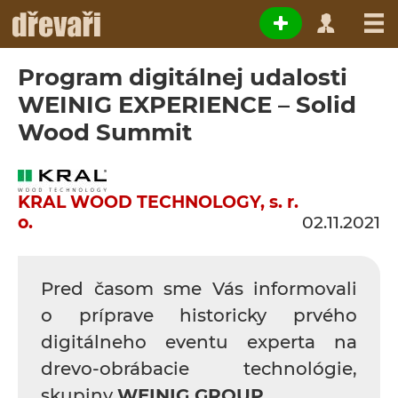
Program digitálnej udalosti
WEINIG EXPERIENCE – Solid
Wood Summit
KRAL WOOD TECHNOLOGY, s. r.
o.
02.11.2021
Pred časom sme Vás informovali
o príprave historicky prvého
digitálneho eventu experta na
drevo-obrábacie technológie,
skupiny
WEINIG GROUP
.