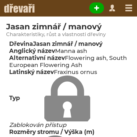
Jasan zimnář / manový
Charakteristiky, růst a vlastnosti dřeviny
Dřevina
Jasan zimnář / manový
Anglický název
Manna ash
Alternativní název
Flowering ash, South
European Flowering Ash
Latinský název
Fraxinus ornus
Typ
Zablokován přístup
Rozměry stromu / Výška (m)