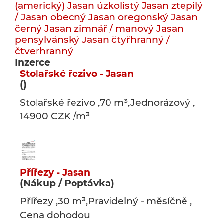
(americký)
Jasan úzkolistý
Jasan ztepilý
/ Jasan obecný
Jasan oregonský
Jasan
černý
Jasan zimnář / manový
Jasan
pensylvánský
Jasan čtyřhranný /
čtverhranný
Inzerce
Stolařské řezivo - Jasan
()
Stolařské řezivo ,70 m³,Jednorázový ,
14900 CZK /m³
Přířezy - Jasan
(Nákup / Poptávka)
Přířezy ,30 m³,Pravidelný - měsíčně ,
Cena dohodou