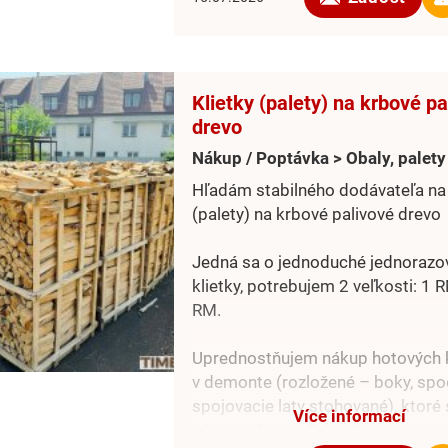
Odber voľne sypaného dreva – v
Slovensko, sklad 076 22 Hriadky
Klietky (palety) na krbové pa
drevo
Nákup / Poptávka > Obaly, palety
Hľadám stabilného dodávateľa na 
(palety) na krbové palivové drevo
Jedná sa o jednoduché jednorazo
klietky, potrebujem 2 veľkosti: 1 
RM.
Uprednostňujem nákup hotových k
v demonte (rozložené – boky, spo
spojovacie laty stohované), ktoré
Více informací
sám pozbíjam. Prípadne som otvo