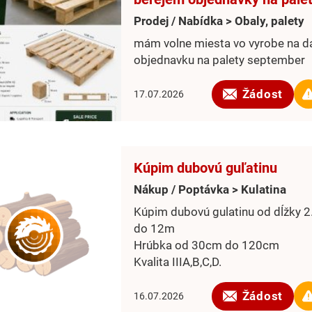
Prodej / Nabídka > Obaly, palety
mám volne miesta vo vyrobe na d
objednavku na palety september
Žádost
17.07.2026
Kúpim dubovú guľatinu
Nákup / Poptávka > Kulatina
Kúpim dubovú gulatinu od dĺžky 
do 12m
Hrúbka od 30cm do 120cm
Kvalita IIIA,B,C,D.
Žádost
16.07.2026