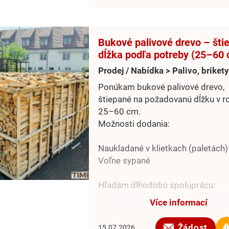
Bukové palivové drevo – šti
dĺžka podľa potreby (25–60
Prodej / Nabídka > Palivo, brikety
Ponúkam bukové palivové drevo,
štiepané na požadovanú dĺžku v 
25–60 cm.
Možnosti dodania:
Naukladané v klietkach (paletách)
Voľne sypané
Hľadám dlhodobú spoluprácu:
Více informací
Odber na paletách (klietkach) – e
Rakúska, Nemecka, Česka, Slove
Žádost
15.07.2026