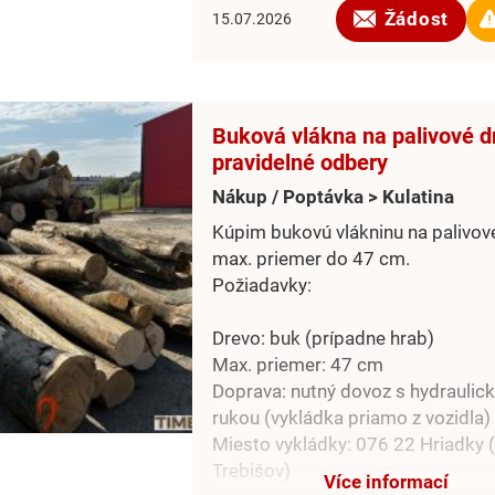
kúpe samotného reziva (III. triedy
Žádost
15.07.2026
klietky, ktoré si zbijem sám.
Bližšiu špecifikáciu ku klietkam z
email.
Buková vlákna na palivové d
pravidelné odbery
Nákup / Poptávka > Kulatina
Kúpim bukovú vlákninu na palivov
max. priemer do 47 cm.
Požiadavky:
Drevo: buk (prípadne hrab)
Max. priemer: 47 cm
Doprava: nutný dovoz s hydraulic
rukou (vykládka priamo z vozidla)
Miesto vykládky: 076 22 Hriadky 
Trebišov)
Více informací