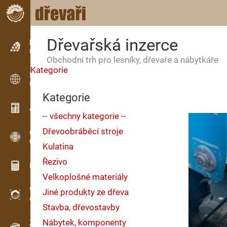
Dřevařská inzerce
Inzerce
Řádková inzerce
Obchodní trh pro lesníky, dřevaře a nábytkáře
Kategorie
Inzerce
Mezinárodní inzerce
Kategorie
Aktuality / Články
-- všechny kategorie --
Dřevoobráběcí stroje
OPTI-TIMB
Pořezová schémata
Kulatina
Řezivo
Dřevařské kalkulačky
Velkoplošné materiály
WoodProfi
Jiné produkty ze dřeva
Objem dřeva s AI
Stavba, dřevostavby
Nábytek, komponenty
Záznamník