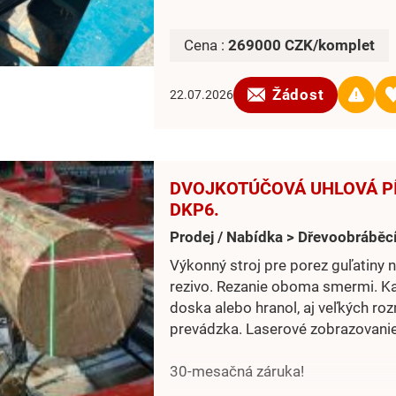
Cena :
269000 CZK/komplet
Žádost
22.07.2026
DVOJKOTÚČOVÁ UHLOVÁ PÍ
DKP6.
Prodej / Nabídka > Dřevoobráběcí
Výkonný stroj pre porez guľatiny n
rezivo. Rezanie oboma smermi. 
doska alebo hranol, aj veľkých r
prevádzka. Laserové zobrazovanie
30-mesačná záruka!