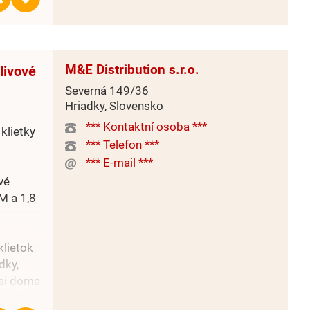
ýchodné
M&E Distribution s.r.o.
livové
Severná 149/36
Hriadky, Slovensko
*** Kontaktní osoba ***
klietky
*** Telefon ***
*** E-mail ***
vé
RM a 1,8
lietok
dky,
 si doma
rený aj