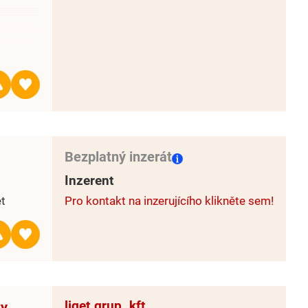
aserov nájdete na :
GZd5qKFow
iť aj
viduálne
Bezplatný inzerát
ad,
Inzerent
et
Pro kontakt na inzerujícího klikněte sem!
9 509
,
liget.grup .kft
ty