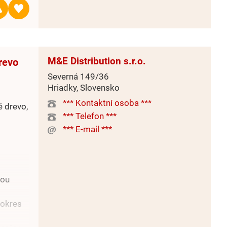
) na
ašlem na
M&E Distribution s.r.o.
revo
Severná 149/36
Hriadky, Slovensko
*** Kontaktní osoba ***
é drevo,
*** Telefon ***
*** E-mail ***
kou
(okres