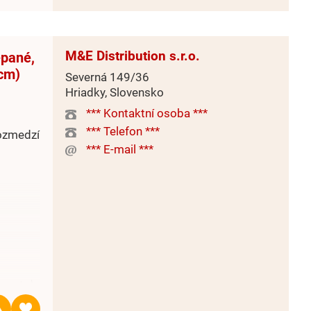
M&E Distribution s.r.o.
epané,
 cm)
Severná 149/36
Hriadky, Slovensko
*** Kontaktní osoba ***
*** Telefon ***
rozmedzí
*** E-mail ***
xport do
nska