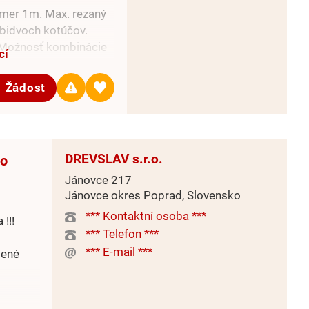
emer 1m. Max. rezaný
bidvoch kotúčov.
 Možnosť kombinácie
cí
anizmu vo
Žádost
zových programov.
očením kmeňa.
zvislého pílového
DREVSLAV s.r.o.
vo
červenej a zelenej
Jánovce 217
Jánovce okres Poprad, Slovensko
internet pre rýchlu
dentifikáciu a riešenie
*** Kontaktní osoba ***
!!!
,...
*** Telefon ***
*** E-mail ***
šené
íle DKP6 nájdete na:
e/detail/dvojkotucova-