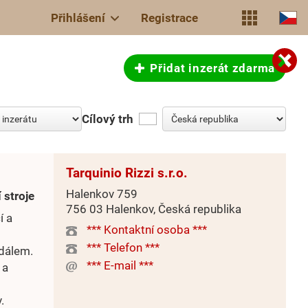
Přihlášení
Registrace
Přidat inzerát zdarma
Cílový trh
Tarquinio Rizzi s.r.o.
Halenkov 759
 stroje
756 03 Halenkov, Česká republika
í a
*** Kontaktní osoba ***
*** Telefon ***
edálem.
*** E-mail ***
 a
.