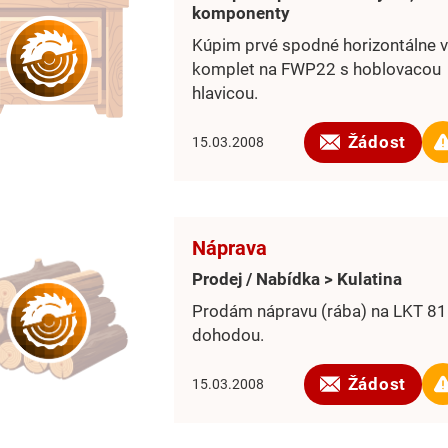
komponenty
Kúpim prvé spodné horizontálne 
komplet na FWP22 s hoblovacou
hlavicou.
Žádost
15.03.2008
Náprava
Prodej / Nabídka > Kulatina
Prodám nápravu (rába) na LKT 81
dohodou.
Žádost
15.03.2008