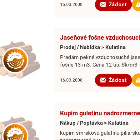
Žádost
16.03.2008
Jaseňové fošne vzduchosuc
Prodej / Nabídka > Kulatina
Predám pekné vzduchosuché jas
fošne 13 m3. Cena 12 tis. Sk/m3 
Žádost
16.03.2008
Kupim gulatinu nadrozmerne
Nákup / Poptávka > Kulatina
kupim smrekovú gulatinu piliarsk