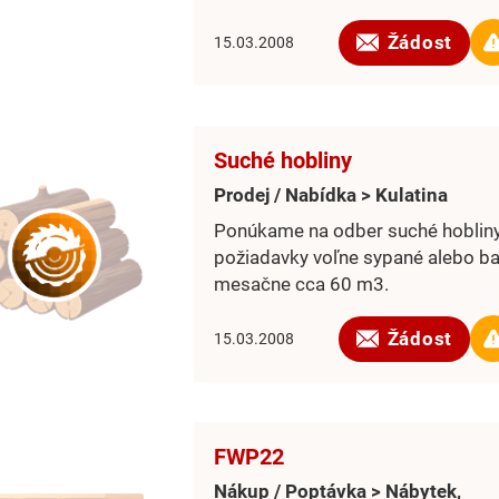
Žádost
15.03.2008
Suché hobliny
Prodej / Nabídka > Kulatina
Ponúkame na odber suché hoblin
požiadavky voľne sypané alebo ba
mesačne cca 60 m3.
Žádost
15.03.2008
FWP22
Nákup / Poptávka > Nábytek,