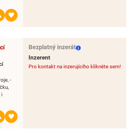
Bezplatný inzerát
cí
Inzerent
cí
Pro kontakt na inzerujícího klikněte sem!
je, -
čku,
 i