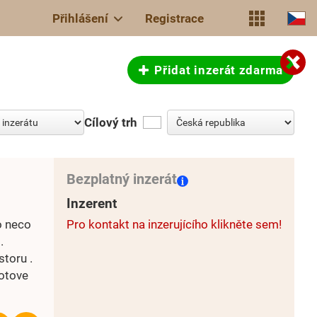
Přihlášení
Registrace
Přidat inzerát zdarma
Cílový trh
Bezplatný inzerát
Inzerent
o neco
Pro kontakt na inzerujícího klikněte sem!
.
storu .
hotove