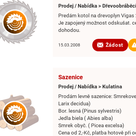
Prodej / Nabídka > Dřevoobráběcí
Predám kotol na drevoplyn Vigas
Je zapojený možnost odskušat. c
dohodou.
Žádost
15.03.2008
Sazenice
Prodej / Nabídka > Kulatina
Prodám levně sazenice: Smrekove
Larix decidua)
Bor. lesná (Pinus sylvestris)
Jedla biela ( Abies alba)
Smrek obyč. ( Picea excelsa)
Cena od 2,-Kč, platba hotově při o