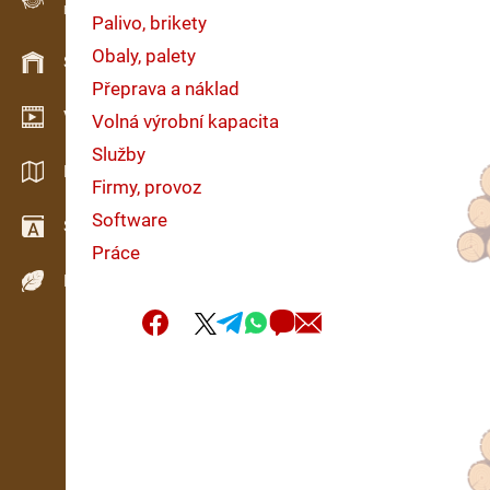
Evidence dřeva v terénu
Palivo, brikety
Obaly, palety
Skladové hospodářství
Přeprava a náklad
Video showroom
Volná výrobní kapacita
Služby
Katalogy / Brožury
Firmy, provoz
Software
Slovník
Práce
Dřeviny