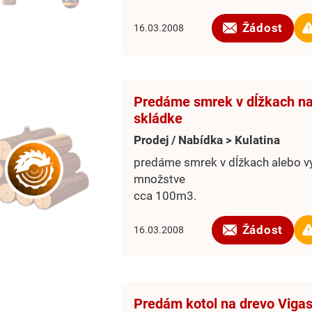
Žádost
16.03.2008
Predáme smrek v dĺžkach n
skládke
Prodej / Nabídka > Kulatina
predáme smrek v dĺžkach alebo vý
množstve
cca 100m3.
Žádost
16.03.2008
Predám kotol na drevo Vigas