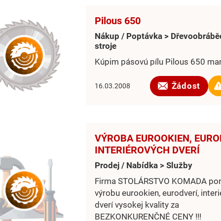
Pilous 650
Nákup / Poptávka > Dřevoobrábě
stroje
Kúpim pásovú pílu Pilous 650 ma
Žádost
16.03.2008
VÝROBA EUROOKIEN, EURO
INTERIÉROVÝCH DVERÍ
Prodej / Nabídka > Služby
Firma STOLÁRSTVO KOMADA po
výrobu eurookien, eurodverí, inter
dverí vysokej kvality za
BEZKONKURENČNÉ CENY !!!