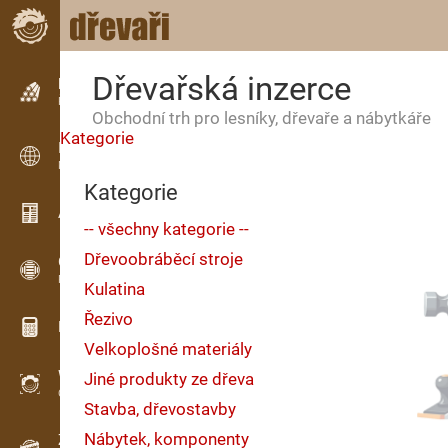
Dřevařská inzerce
Inzerce
Řádková inzerce
Obchodní trh pro lesníky, dřevaře a nábytkáře
Kategorie
Inzerce
Mezinárodní inzerce
Kategorie
Aktuality / Články
-- všechny kategorie --
Dřevoobráběcí stroje
OPTI-TIMB
Pořezová schémata
Kulatina
Řezivo
Dřevařské kalkulačky
Velkoplošné materiály
WoodProfi
Jiné produkty ze dřeva
Objem dřeva s AI
Stavba, dřevostavby
Nábytek, komponenty
Záznamník