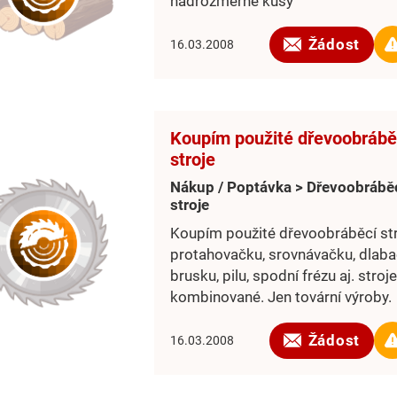
nadrozmerné kusy
Žádost
16.03.2008
Koupím použité dřevoobrábě
stroje
Nákup / Poptávka > Dřevoobrábě
stroje
Koupím použité dřevoobráběcí stro
protahovačku, srovnávačku, dlaba
brusku, pilu, spodní frézu aj. stroje
kombinované. Jen tovární výroby.
Žádost
16.03.2008