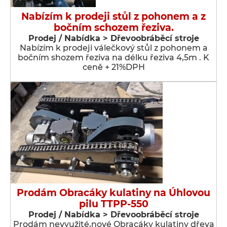
Nabízím k prodeji stůl z pohonem a z
bočním schozem řeziva.
Prodej / Nabídka > Dřevoobráběcí stroje
Nabízím k prodeji válečkový stůl z pohonem a
bočním shozem řeziva na délku řeziva 4,5m . K
ceně + 21%DPH
Prodám Obracáky kulatiny na Úhlovou
pilu TTPP-550
Prodej / Nabídka > Dřevoobráběcí stroje
Prodám nevyužité,nové Obracáky kulatiny dřeva