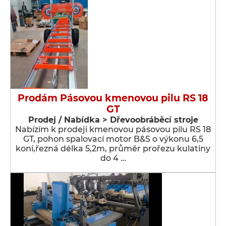
Prodám Pásovou kmenovou pilu RS 18
GT
Prodej / Nabídka > Dřevoobráběcí stroje
Nabízím k prodeji kmenovou pásovou pilu RS 18
GT, pohon spalovací motor B&S o výkonu 6,5
koní,řezná délka 5,2m, průměr prořezu kulatiny
do 4 …