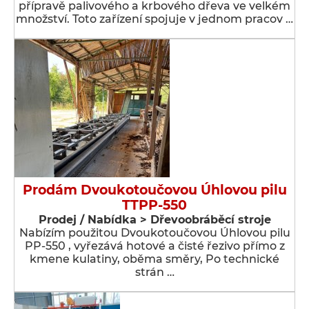
přípravě palivového a krbového dřeva ve velkém
množství. Toto zařízení spojuje v jednom pracov …
Prodám Dvoukotoučovou Úhlovou pilu
TTPP-550
Prodej / Nabídka > Dřevoobráběcí stroje
Nabízím použitou Dvoukotoučovou Úhlovou pilu
PP-550 , vyřezává hotové a čisté řezivo přímo z
kmene kulatiny, oběma směry, Po technické
strán …