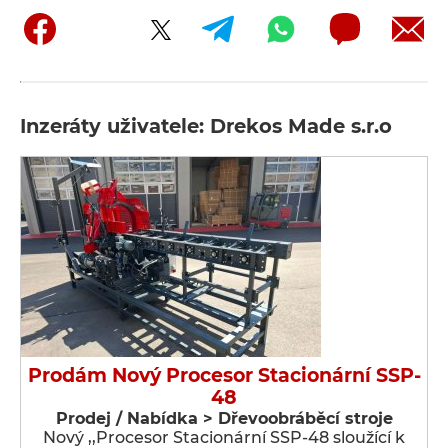
Inzeráty uživatele: Drekos Made s.r.o
Prodám Nový Procesor Stacionární SSP-
48
Prodej / Nabídka > Dřevoobráběcí stroje
Nový ,,Procesor Stacionární SSP-48 sloužící k