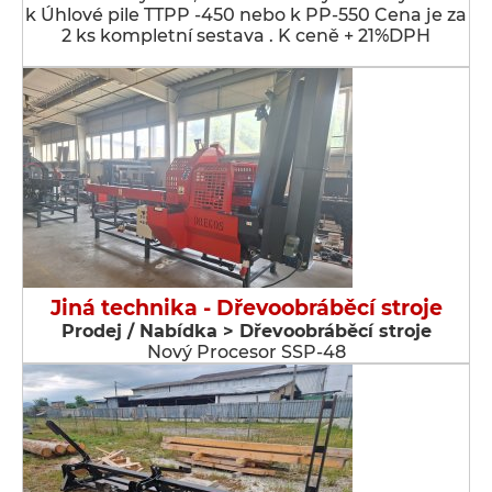
k Úhlové pile TTPP -450 nebo k PP-550 Cena je za
2 ks kompletní sestava . K ceně + 21%DPH
Jiná technika - Dřevoobráběcí stroje
Prodej / Nabídka > Dřevoobráběcí stroje
Nový Procesor SSP-48