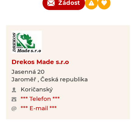
Žádost
Drekos Made s.r.o
Jasenná 20
Jaroměř , Česká republika
Koričanský
*** Telefon ***
*** E-mail ***