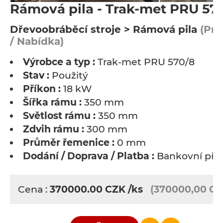
Rámová pila - Trak-met PRU 57
Dřevoobráběcí stroje > Rámová pila
(Pro
/ Nabídka)
Výrobce a typ :
Trak-met PRU 570/8
Stav :
Použitý
Příkon :
18 kW
Šířka rámu :
350 mm
Světlost rámu :
350 mm
Zdvih rámu :
300 mm
Průměr řemenice :
0 mm
Dodání / Doprava / Platba :
Bankovní pře
Cena :
370000.00
CZK
/ks
(370000,00 CZ