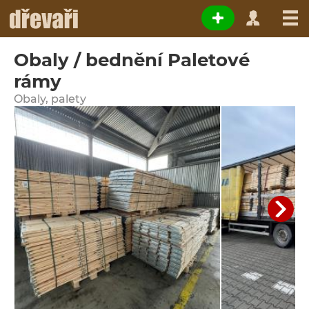
Obaly / bednění Paletové
rámy
Obaly, palety