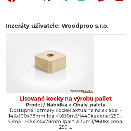
Inzeráty uživatele: Woodproo s.r.o.
Lisované kocky na výrobu paliet
Prodej / Nabídka > Obaly, palety
Dostupné rozmery kociek aktuálne na sklade: -
145x100x78mm 1pal=1,630m3/1440ks cena: 250,-
€/m3 - 145x145x78mm 1pal=1,570m3/960ks cena:
250 …