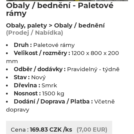
Obaly / bednění - Paletové
rámy
Obaly, palety > Obaly / bednění
(Prodej / Nabídka)
Druh :
Paletové rámy
Velikost / rozměry :
1200 x 800 x 200
mm
Odběr / dodávky :
Pravidelný - týdně
Stav :
Nový
Dřevina :
Smrk
Nosnost :
1500 kg
Dodání / Doprava / Platba :
Včetně
dopravy
Cena :
169.83
CZK
/ks
(7,00 EUR)