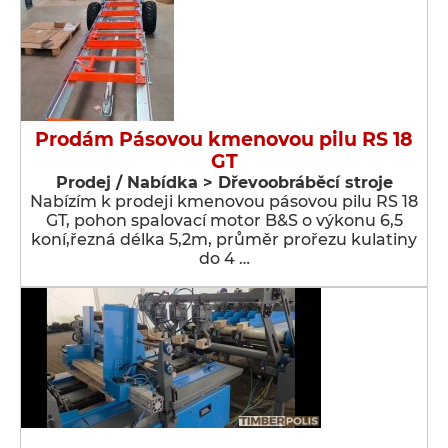
Prodám Pásovou kmenovou pilu RS 18
GT
Prodej / Nabídka > Dřevoobráběcí stroje
Nabízím k prodeji kmenovou pásovou pilu RS 18
GT, pohon spalovací motor B&S o výkonu 6,5
koní,řezná délka 5,2m, průměr prořezu kulatiny
do 4 …