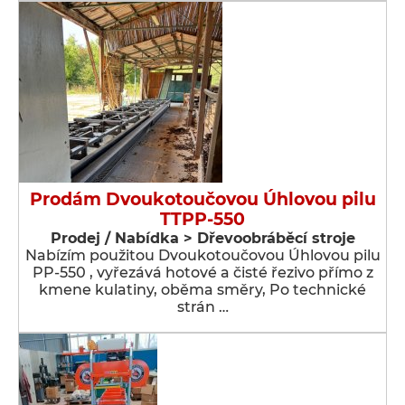
Prodám Dvoukotoučovou Úhlovou pilu
TTPP-550
Prodej / Nabídka > Dřevoobráběcí stroje
Nabízím použitou Dvoukotoučovou Úhlovou pilu
PP-550 , vyřezává hotové a čisté řezivo přímo z
kmene kulatiny, oběma směry, Po technické
strán …