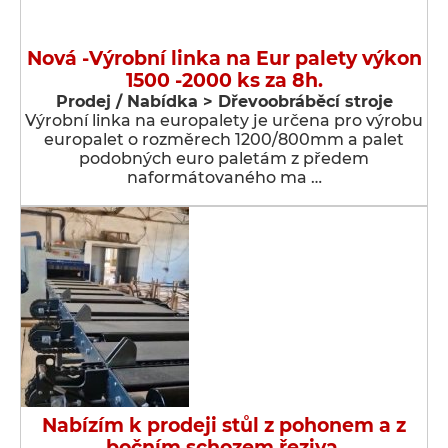
Nová -Výrobní linka na Eur palety výkon
1500 -2000 ks za 8h.
Prodej / Nabídka > Dřevoobráběcí stroje
Výrobní linka na europalety je určena pro výrobu
europalet o rozměrech 1200/800mm a palet
podobných euro paletám z předem
naformátovaného ma …
Nabízím k prodeji stůl z pohonem a z
bočním schozem řeziva.