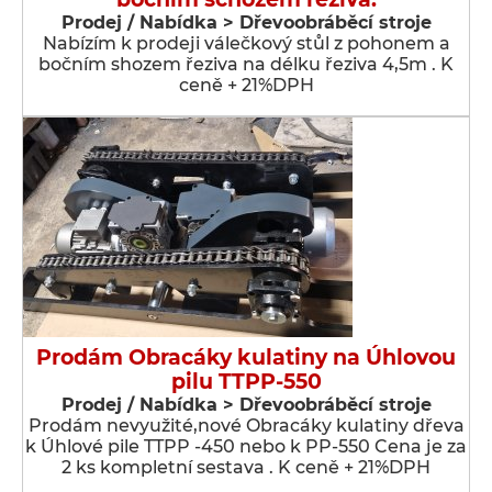
Prodej / Nabídka > Dřevoobráběcí stroje
Nabízím k prodeji válečkový stůl z pohonem a
bočním shozem řeziva na délku řeziva 4,5m . K
ceně + 21%DPH
Prodám Obracáky kulatiny na Úhlovou
pilu TTPP-550
Prodej / Nabídka > Dřevoobráběcí stroje
Prodám nevyužité,nové Obracáky kulatiny dřeva
k Úhlové pile TTPP -450 nebo k PP-550 Cena je za
2 ks kompletní sestava . K ceně + 21%DPH