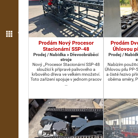
Více možností
Prodám Nový Procesor
Prodám Dv
Stacionární SSP-48
Úhlovou p
Prodej / Nabídka > Dřevoobráběcí
Prodej / Nabíd
stroje
s
Nový ,,Procesor Stacionární SSP-48
Nabízím použit
sloužící k přípravě palivového a
Úhlovou pilu PP-
krbového dřeva ve velkém množství.
a čisté řezivo př
Toto zařízení spojuje v jednom pracov
oběma směry, P
…