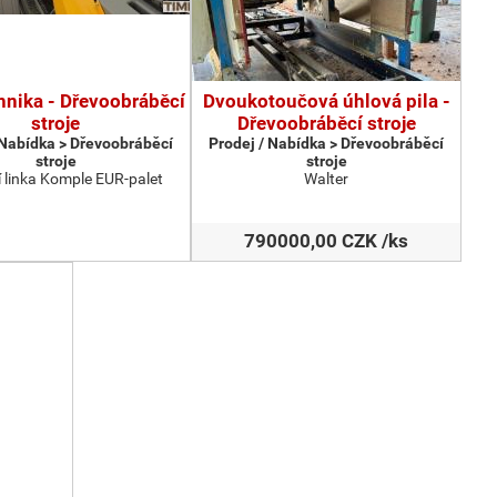
hnika - Dřevoobráběcí
Dvoukotoučová úhlová pila -
stroje
Dřevoobráběcí stroje
 Nabídka > Dřevoobráběcí
Prodej / Nabídka > Dřevoobráběcí
stroje
stroje
 linka Komple EUR-palet
Walter
790000,00 CZK /ks