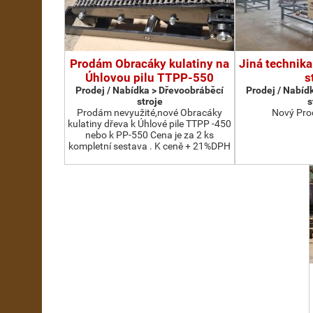
Prodám Obracáky kulatiny na
Jiná technika
Úhlovou pilu TTPP-550
s
Prodej / Nabídka > Dřevoobráběcí
Prodej / Nabíd
stroje
s
Prodám nevyužité,nové Obracáky
Nový Pro
kulatiny dřeva k Úhlové pile TTPP -450
nebo k PP-550 Cena je za 2 ks
kompletní sestava . K ceně + 21%DPH