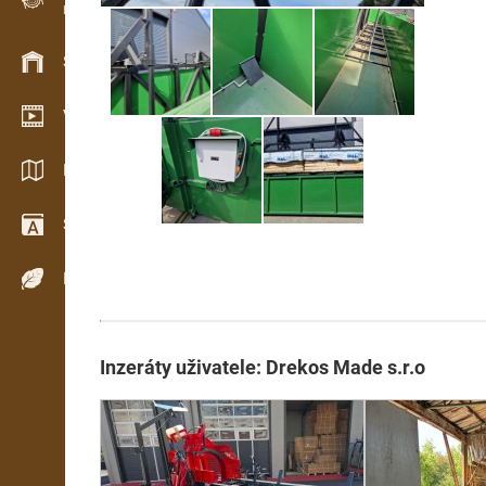
Evidence dřeva v terénu
Skladové hospodářství
Video showroom
Katalogy / Brožury
Slovník
Dřeviny
Inzeráty uživatele: Drekos Made s.r.o