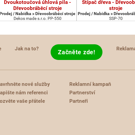
Dvoukotoučová úhlová pila -
Štípač dřeva - Dřevoob
Dřevoobráběcí stroje
stroje
Prodej / Nabídka > Dřevoobráběcí stroje
Prodej / Nabídka > Dřevoobráb
Dekos made s.r.o. PP-550
SSP-70
e
Jak na to?
Reklam
Začněte zde!
avrhněte nové služby
Reklamní kampaň
apište nám referenci
Partnerství
ozvěte vaše přátele
Partneři