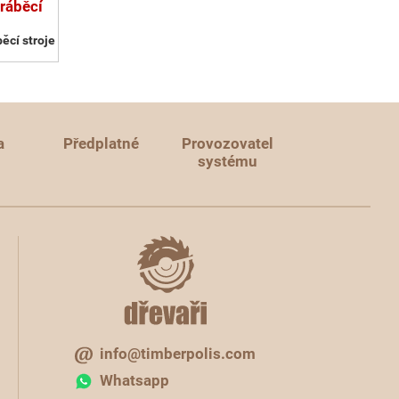
ráběcí
ěcí stroje
a
Předplatné
Provozovatel
systému
info@timberpolis.com
Whatsapp