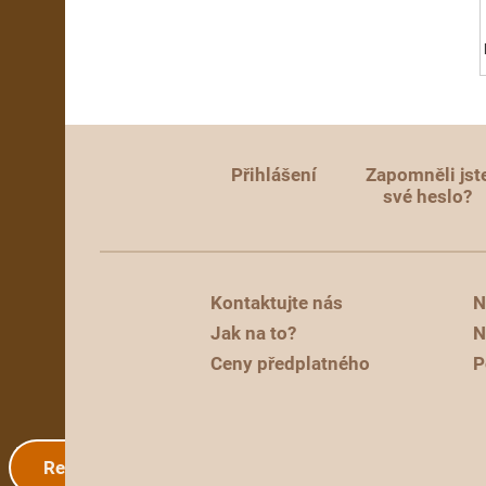
Přihlášení
Zapomněli jst
své heslo?
Kontaktujte nás
N
Jak na to?
N
Ceny předplatného
P
Registrace