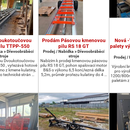
oukotoučovou
Prodám Pásovou kmenovou
Nová -
ilu TTPP-550
pilu RS 18 GT
palety v
ka > Dřevoobráběcí
Prodej / Nabídka > Dřevoobráběcí
troje
stroje
Prodej /
ou Dvoukotoučovou
Nabízím k prodeji kmenovou pásovou
550 , vyřezává hotové
pilu RS 18 GT, pohon spalovací motor
Výrobní li
ímo z kmene kulatiny,
B&S o výkonu 6,5 koní,řezná délka
pro výro
o technické strán …
5,2m, průměr prořezu kulatiny do 4 …
1200/800m
paletám 