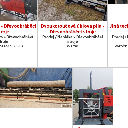
 - Dřevoobráběcí
Dvoukotoučová úhlová pila -
Jiná tec
troje
Dřevoobráběcí stroje
ka > Dřevoobráběcí
Prodej / Nabídka > Dřevoobráběcí
Prodej /
troje
stroje
cesor SSP-48
Walter
Výrobní