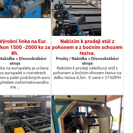
Výrobní linka na Eur
Nabízím k prodeji stůl z
ýkon 1500 -2000 ks za
pohonem a z bočním schozem
8h.
řeziva.
 Nabídka > Dřevoobráběcí
Prodej / Nabídka > Dřevoobráběcí
stroje
stroje
nka na europalety je určena
Nabízím k prodeji válečkový stůl z
bu europalet o rozměrech
pohonem a bočním shozem řeziva na
m a palet podobných euro
délku řeziva 4,5m . K ceně + 21%DPH
z předem naformátovaného
ma …