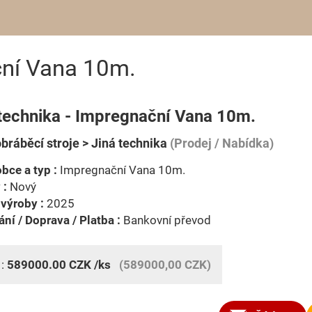
ční Vana 10m.
 technika - Impregnační Vana 10m.
bráběcí stroje > Jiná technika
(Prodej / Nabídka)
bce a typ :
Impregnační Vana 10m.
 :
Nový
výroby :
2025
ní / Doprava / Platba :
Bankovní převod
 :
589000.00
CZK
/ks
(589000,00 CZK)